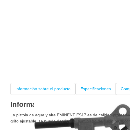
Información sobre el producto
Especificaciones
Comp
Información sobre el producto
La pistola de agua y aire EMINENT ES17 es de calidad profesiona
grifo ajustable, se puede dosificar el suministro de fluido para c