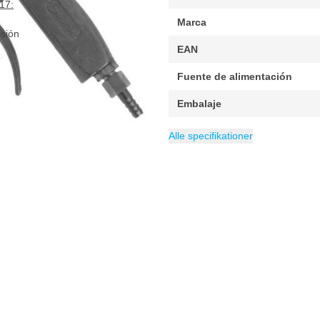
17:
Marca
esión
EAN
Fuente de alimentación
Embalaje
Peso
Consumo de aire
Categoría
400 g
Pulverizadores de
200 litro
Alle specifikationer