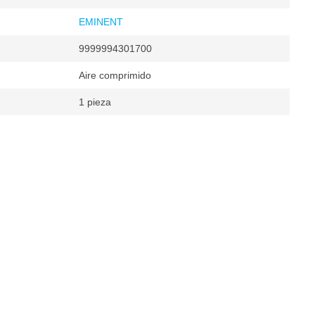
EMINENT
9999994301700
Aire comprimido
1 pieza
 material
s por minuto