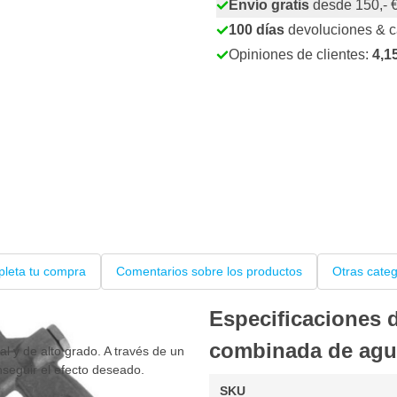
Envío gratis
desde 150,- 
100 días
devoluciones & 
Opiniones de clientes:
4,1
leta tu compra
Comentarios sobre los productos
Otras cate
Especificaciones 
combinada de agua
l y de alto grado. A través de un
onseguir el efecto deseado.
SKU