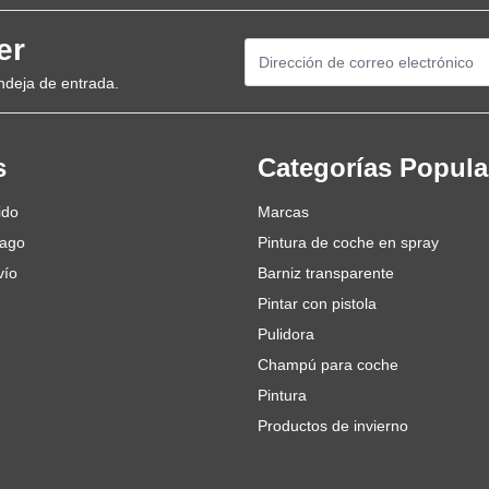
er
Dirección de email
ndeja de entrada.
s
Categorías Popula
ido
Marcas
pago
Pintura de coche en spray
vío
Barniz transparente
Pintar con pistola
Pulidora
Champú para coche
Pintura
Productos de invierno