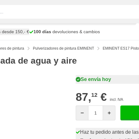
s
desde 150,- €
100 días
devoluciones & cambios
res de pintura
Pulverizadores de pintura EMINENT
EMINENT ES17 Pistol
da de agua y aire
Se envía hoy
87,
€
12
incl. IVA
Cantidad
Haz tu pedido antes de las