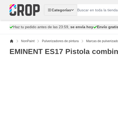
Ir al contenido
Categorías
Haz tu pedido antes de las 23:59,
se envía hoy
Envío grati
NonPaint
Pulverizadores de pintura
Marcas de pulverizado
EMINENT ES17 Pistola combina