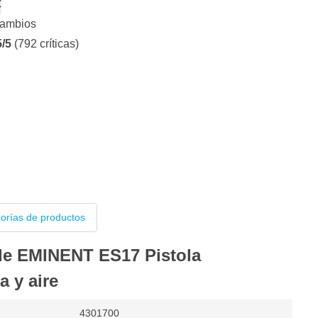
€
cambios
5/5
(792 críticas)
gorías de productos
de EMINENT ES17 Pistola
 y aire
4301700