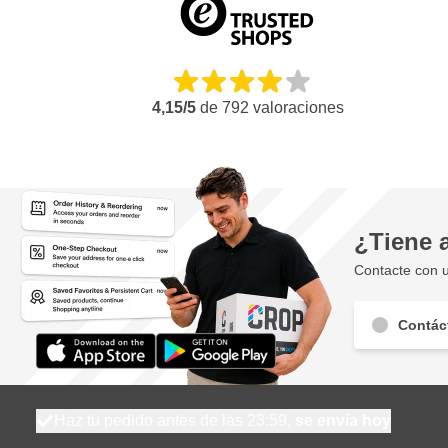
4,15/5
de
792
valoraciones
¿Tiene 
Contacte con u
Contác
Haz tu pedido antes de las 23:59,
se envía hoy