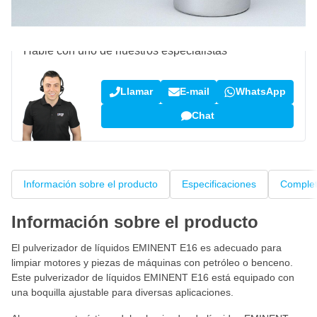
¿Pregunta sobre este producto?
Hable con uno de nuestros especialistas
Llamar
E-mail
WhatsApp
Chat
Información sobre el producto
Especificaciones
Complet
Información sobre el producto
El pulverizador de líquidos EMINENT E16 es adecuado para
limpiar motores y piezas de máquinas con petróleo o benceno.
Este pulverizador de líquidos EMINENT E16 está equipado con
una boquilla ajustable para diversas aplicaciones.