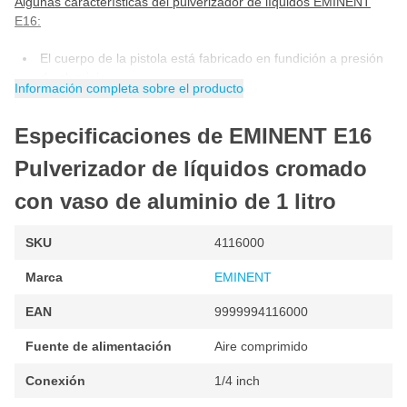
Algunas características del pulverizador de líquidos EMINENT
E16:
El cuerpo de la pistola está fabricado en fundición a presión
de aluminio
Información completa sobre el producto
Boquilla ajustable
La longitud de la boquilla es de 260 mm
Especificaciones de EMINENT E16
Vaso inferior de aluminio, capacidad de 1 litro con tapa de
Pulverizador de líquidos cromado
rosca
con vaso de aluminio de 1 litro
Peso: 950g.
¡Todas las piezas del pulverizador de líquidos EMINENT E16
SKU
4116000
también están disponibles por separado!
Marca
EMINENT
EAN
9999994116000
Fuente de alimentación
Aire comprimido
Conexión
1/4 inch