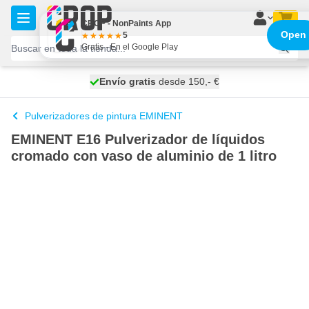
Ir al contenido
CROP - NonPaints App
Open
5
Gratis - En el Google Play
100 días
Envío gratis
desde 150,- €
se envía hoy
Pulverizadores de pintura EMINENT
EMINENT E16 Pulverizador de líquidos
cromado con vaso de aluminio de 1 litro