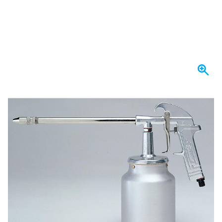
Se envía hoy
146,
€
41
incl. IVA
Cantidad
Añadir al carrito
Haz tu pedido antes de las 23:59,
se envía hoy
Envío gratis
desde 150,- €
100 días
devoluciones & cambios
Opiniones de clientes:
4,15/5
(792 críticas)