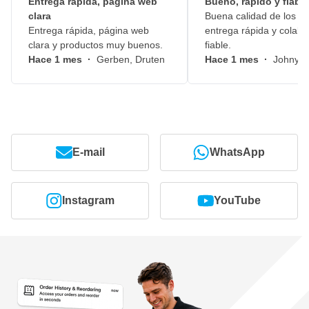
Entrega rápida, página web
Bueno, rápido y fiable
clara
Buena calidad de los pr
Entrega rápida, página web
entrega rápida y colabo
clara y productos muy buenos.
fiable.
Hace 1 mes
·
Gerben, Druten
Hace 1 mes
·
Johny, 
E-mail
WhatsApp
Instagram
YouTube