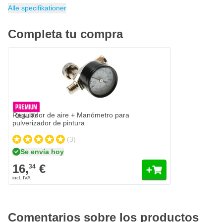
Embalaje
Consumo de aire
Contenido de la copa
Tipo de pulverizador de pintura
Contenido
Categoría
1 pieza
Pulverizadores de material
1 litro
196 litros por minuto
1 litro
Copa inferior
Alle specifikationer
Completa tu compra
Regulador de aire + Manómetro para
pulverizador de pintura
(3)
Se envía hoy
16,
€
34
Comentarios sobre los productos