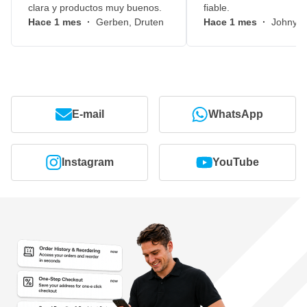
clara y productos muy buenos.
fiable.
Hace 1 mes
·
Gerben, Druten
Hace 1 mes
·
Johny, 
E-mail
WhatsApp
Instagram
YouTube