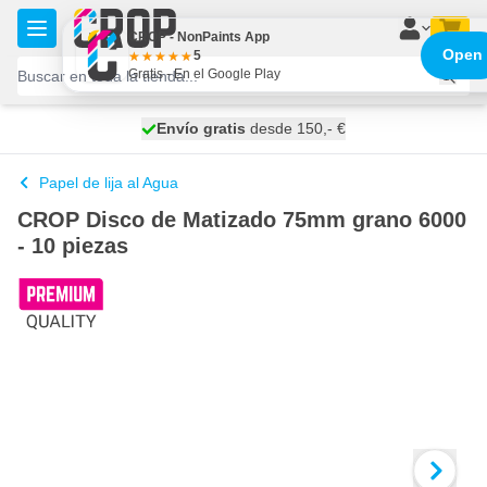
Ir al contenido
CROP - NonPaints App
Open
5
Gratis - En el Google Play
100 días
Envío gratis
desde 150,- €
se envía mañana
Papel de lija al Agua
CROP Disco de Matizado 75mm grano 6000
- 10 piezas