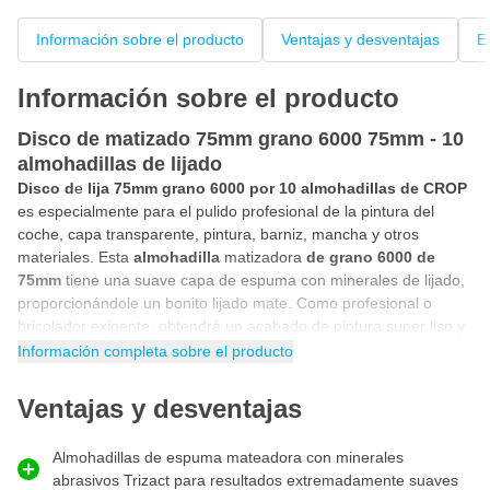
Información sobre el producto
Ventajas y desventajas
E
Información sobre el producto
Disco de matizado 75mm grano 6000 75mm - 10
almohadillas de lijado
Disco d
e
lija
75mm grano 6000 por 10 almohadillas
de CROP
es especialmente para el pulido profesional de la pintura del
coche, capa transparente, pintura, barniz, mancha y otros
materiales. Esta
almohadilla
matizadora
de grano 6000 de
75mm
tiene una suave capa de espuma con minerales de lijado,
proporcionándole un bonito lijado mate. Como profesional o
bricolador exigente, obtendrá un acabado de pintura super liso y
pulible a alto brillo con esta
almohadilla mate
de espuma
Información completa sobre el producto
P6000
. El disco mateador CROP BlendX es redondo de 75 mm y
tiene velcro en la parte posterior. Esto le permite utilizar la
Ventajas y desventajas
almohadilla de lijado de grano 6000 en su
lijadora
excéntrica y
almohadilla manual.
Almohadillas de espuma mateadora con minerales
¿Para qué se utiliza el disco de grano 6000?
abrasivos Trizact para resultados extremadamente suaves