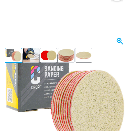
View larger image
View larger image
View larger image
View larger image
View larger image
+20
Se envía mañana
Elija un número
1 unidad
11,- €
45
5 unidades
10,
€
GUARDAR 5%
p/ud
90
10 unidades
9,
€
GUARDAR 10%
p/ud