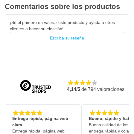
Granulometría muy fina de 1000 a P6000
Comentarios sobre los productos
Contiene un fuerte velcro para una buena adherencia a su
lijadora o almohadilla de mano
¡Sé el primero en valorar este producto y ayuda a otros
Envasado por grano como juego de 10 almohadillas de
clientes a hacer su elección!
espuma
Escriba su reseña
4,14/5
de
794
valoraciones
Entrega rápida, página web
Bueno, rápido y fiable
clara
Buena calidad de los pr
Entrega rápida, página web
entrega rápida y colabo