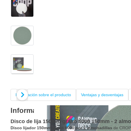
View larger image
View larger image
View larger image
+14
Información sobre el producto
Ventajas y desventajas
Información sobre el producto
Disco de lija 150mm grano 6000 150mm - 2 almoh
Disco lijador
150mm grano 6000 por 2 almohadillas
de CROP e