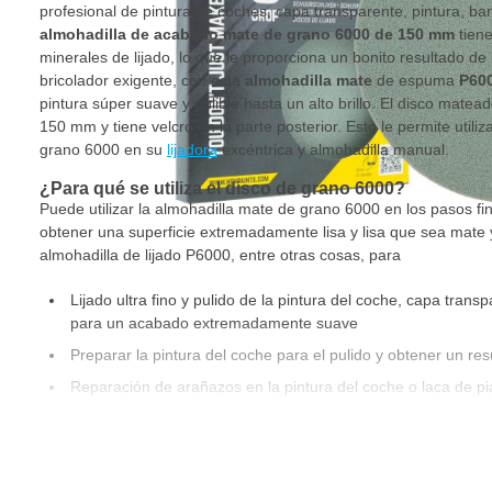
profesional de pintura de coches, capa transparente, pintura, barn
almohadilla de acabado mate de grano 6000 de 150 mm
tien
minerales de lijado, lo que le proporciona un bonito resultado de
bricolador exigente, con esta
almohadilla mate
de espuma
P60
pintura súper suave y pulible hasta un alto brillo. El disco ma
150 mm y tiene velcro en la parte posterior. Esto le permite utiliza
grano 6000 en su
lijadora
excéntrica y almohadilla manual.
¿Para qué se utiliza el disco de grano 6000?
Puede utilizar la almohadilla mate de grano 6000 en los pasos fi
obtener una superficie extremadamente lisa y lisa que sea mate y
almohadilla de lijado P6000, entre otras cosas, para
Lijado ultra fino y pulido de la pintura del coche, capa trans
para un acabado extremadamente suave
Preparar la pintura del coche para el pulido y obtener un re
Reparación de arañazos en la pintura del coche o laca de pia
Microarenado y pulido de acero inoxidable o aluminio
Para perfeccionar cristales o lentes de plástico