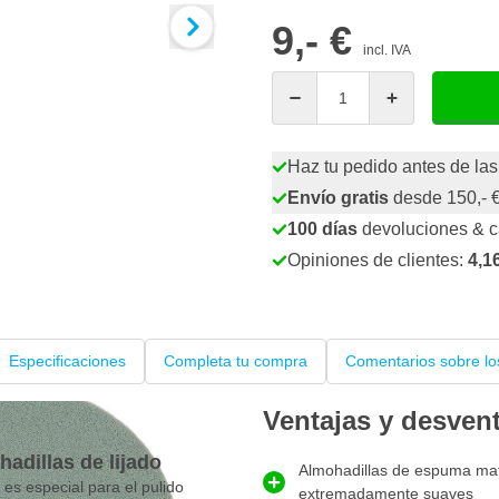
9,- €
incl. IVA
Cantidad
Haz tu pedido antes de las
Envío gratis
desde 150,- 
100 días
devoluciones & 
Opiniones de clientes:
4,1
Especificaciones
Completa tu compra
Comentarios sobre lo
Ventajas y desven
adillas de lijado
Almohadillas de espuma mate
s especial para el pulido
extremadamente suaves