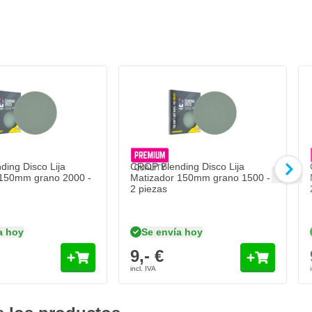
)
ing Disco Lija
CROP Blending Disco Lija
 150mm grano 2000 -
Matizador 150mm grano 1500 -
2 piezas
a hoy
Se envía hoy
9,- €