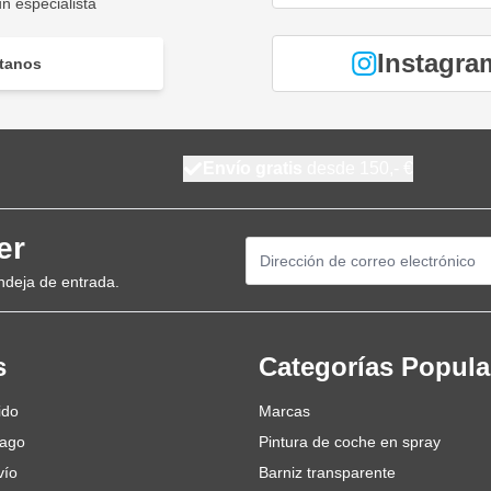
n especialista
Instagra
tanos
Envío gratis
desde 150,- €
er
Dirección de email
ndeja de entrada.
s
Categorías Popula
ido
Marcas
pago
Pintura de coche en spray
vío
Barniz transparente