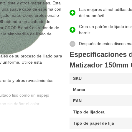
iz, tinte y otros materiales. Esta
e una suave capa de espuma con
Las mejores almohadillas de
 lijado mate. Como profesional o
del automóvil
00
obtendrá un acabado de
Crea un patrón de lijado inc
teador CROP BlendX es redondo de
barniz
r la almohadilla de lijado de
Después de estos discos ma
Especificaciones 
nales de su proceso de lijado para
 uniforme. Utilice esta
Matizador 150mm G
SKU
parente y otros revestimientos
Marca
sultado liso como un espejo
EAN
no sin dañar el color
Tipo de lijadora
Tipo de papel de lija