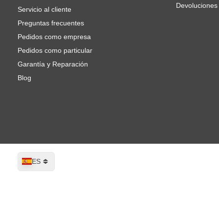
Devoluciones
Servicio al cliente
Preguntas frecuentes
Pedidos como empresa
Pedidos como particular
Garantía y Reparación
Blog
Lenguaje
ES
CROP Blending Disco Lija Matizador 
Se envía hoy