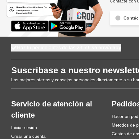
Contacte con u
Contác
Haz tu pedido antes de las 23:59,
se envía hoy
Suscríbase a nuestro newslett
Las mejores ofertas y consejos personales directamente a su ba
Servicio de atención al
Pedido
cliente
Hacer un ped
Métodos de 
Iniciar sesión
Gastos de en
Crear una cuenta