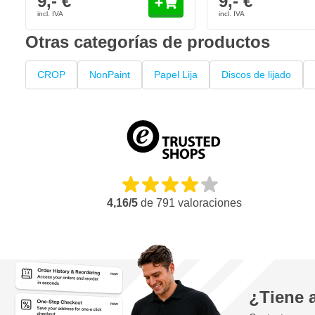
9,- €
9,- €
Otras categorías de productos
CROP
NonPaint
Papel Lija
Discos de lijado
4,16/5
de
791
valoraciones
¿Tiene 