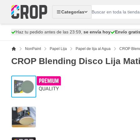
Ir al contenido
Categorías
Haz tu pedido antes de las 23:59,
se envía hoy
Envío grati
NonPaint
Papel Lija
Papel de lija al Agua
CROP Blendi
CROP Blending Disco Lija Mat
View larger image
View larger image