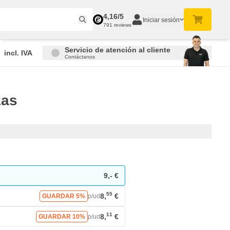
4,16/5
Iniciar sesión
791 reviews
Servicio de atención al cliente
incl. IVA
Contáctanos
zas
9,- €
55
8,
€
GUARDAR 5%
p/ud
11
8,
€
GUARDAR 10%
p/ud