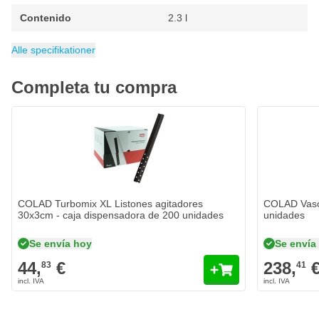
Contenido
2.3 l
Categoría
Tapas de vasos mezcladores
Alle specifikationer
Completa tu compra
COLAD Turbomix XL Listones agitadores
COLAD Vaso
30x3cm - caja dispensadora de 200 unidades
unidades
Se envía hoy
Se envía
44,
€
238,
83
41