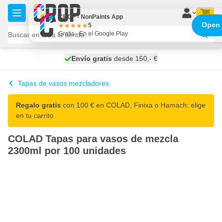
Ir al contenido
CROP - NonPaints App
Open
5
Gratis - En el Google Play
100 días
Envío gratis
desde 150,- €
se envía hoy
Tapas de vasos mezcladores
Regalo gratis
con 100 € en COLAD, Finixa o Hamach: elige
en tu carrito
COLAD Tapas para vasos de mezcla
2300ml por 100 unidades