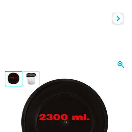
View larger image
View larger image
Se envía hoy
45,
€
19
incl. IVA
Cantidad
Añadir al carrito