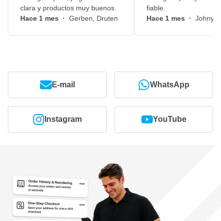
clara y productos muy buenos.
fiable.
Hace 1 mes
·
Gerben, Druten
Hace 1 mes
·
Johny, 
E-mail
WhatsApp
Instagram
YouTube