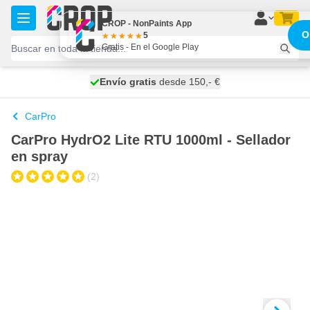
Ir al contenido
CROP - NonPaints App
O
5
Gratis - En el Google Play
100 días
Envío gratis
desde 150,- €
se envía mañana
CarPro
CarPro HydrO2 Lite RTU 1000ml - Sellador
en spray
(2)