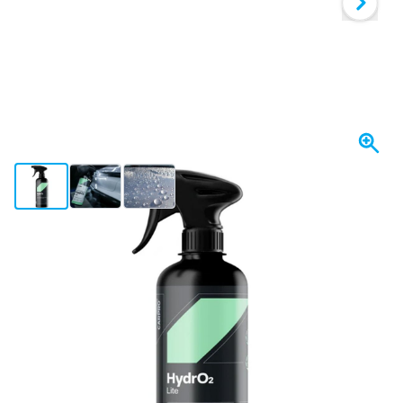
View larger image
View larger image
View larger image
Se envía mañana
Variante
CarPro HydrO2 Lite RTU 1000ml - Sellador en spray
22,
€
95
incl. IVA
Cantidad
Añadir al carrito