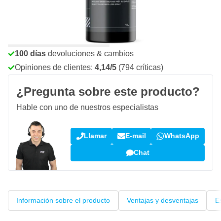
Haz tu pedido antes de las 23:59,
se envía mañana
Envío gratis
desde 150,- €
100 días
devoluciones & cambios
Opiniones de clientes:
4,14/5
(794 críticas)
¿Pregunta sobre este producto?
Hable con uno de nuestros especialistas
Llamar
E-mail
WhatsApp
Chat
Información sobre el producto
Ventajas y desventajas
E