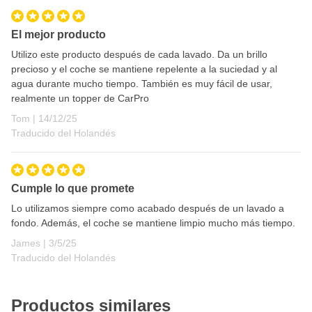
El mejor producto
Utilizo este producto después de cada lavado. Da un brillo
precioso y el coche se mantiene repelente a la suciedad y al
agua durante mucho tiempo. También es muy fácil de usar,
realmente un topper de CarPro
14 de diciembre de 2025
Tom |
14/12/25
Traducido del Holandés
Cumple lo que promete
Lo utilizamos siempre como acabado después de un lavado a
fondo. Además, el coche se mantiene limpio mucho más tiempo.
3 de mayo de 2025
James |
3/5/25
Traducido del Holandés
Productos similares