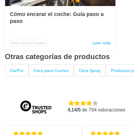
Cómo encerar el coche: Guía paso a
paso
Leer más
Blogs para Car Detailing
Otras categorías de productos
CarPro
Cera para Coches
Cera Spray
Productos pa
4,14/5
de
794
valoraciones