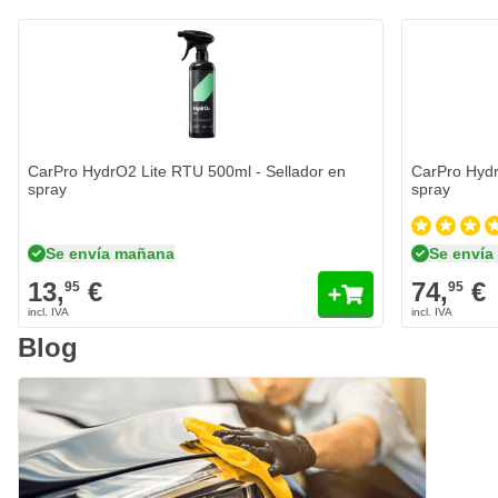
CarPro HydrO2 Lite RTU 500ml - Sellador en
CarPro Hydr
spray
spray
Se envía mañana
Se enví
13,
€
74,
€
95
95
Blog