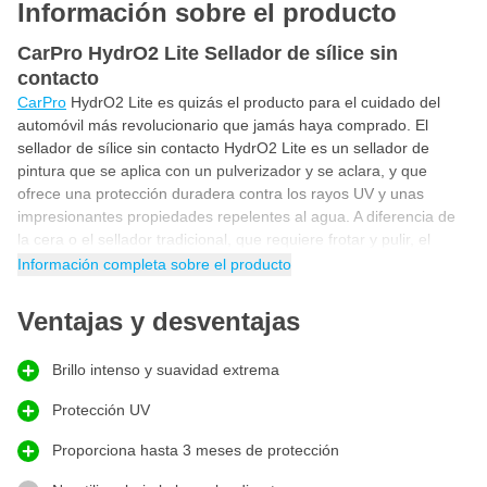
Información sobre el producto
CarPro HydrO2 Lite Sellador de sílice sin
contacto
CarPro
HydrO2 Lite es quizás el producto para el cuidado del
automóvil más revolucionario que jamás haya comprado. El
sellador de sílice sin contacto HydrO2 Lite es un sellador de
pintura que se aplica con un pulverizador y se aclara, y que
ofrece una protección duradera contra los rayos UV y unas
impresionantes propiedades repelentes al agua. A diferencia de
la cera o el sellador tradicional, que requiere frotar y pulir, el
sellador en spray sólo necesita pulverizarse y aclararse.
Información completa sobre el producto
Protege la pintura del coche
Ventajas y desventajas
El secreto del sellador en spray CarPro HydrO2 reside en su
avanzada formulación. Formulado utilizando fibras de vidrio
Brillo intenso y suavidad extrema
hidrofílicas, polímeros de silicona y fluoropolímeros avanzados,
HydrO2 ofrece un acabado extraordinariamente brillante y suave.
Protección UV
HydrO2
de
CarPro
es uno de los selladores en spray más
avanzados que existen. El sellador también es perfecto para
Proporciona hasta 3 meses de protección
mejorar los revestimientos existentes.