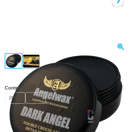
View larger image
View larger image
Se envía mañana
Contenido
250 ml
33 ml
18,
€
44
incl. IVA
Cantidad