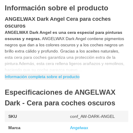
Información sobre el producto
ANGELWAX Dark Angel Cera para coches
oscuros
ANGELWAX Dark Angel es una cera especial para pinturas
oscuras y negras.
ANGELWAX Dark Angel contiene pigmentos
negros que dan a los colores oscuros y a los coches negros un
brillo extra cálido y profundo. Gracias a los aceites naturales,
esta cera para coches garantiza una protección extra de la
pintura Además, esta cera rellena ligeros arañazos y remolinos,
haciendo que su coche parezca nuevo....
Información completa sobre el producto
Cera para pintura negra
¿Su coche tiene pintura oscura o negra? Entonces ANGELWAX
Especificaciones de ANGELWAX
Dark Angel es la mejor cera de coche para dar a su pintura el
máximo brillo Los pigmentos negros y los aceites naturales
Dark - Cera para coches oscuros
hacen que el coche sea aún más negro y brillante Además, esta
cera reacondiciona la pintura apagada o desgastada del coche y
SKU
conf_AW-DARK-ANGEL
le da un color negro radiante.
Marca
Angelwax
¿Cómo aplicar la cera para coches ANGELWAX Dark