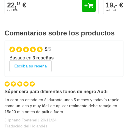
22,
€
19,- €
18
Comentarios sobre los productos
5
/5
Basado en
3 reseñas
Escriba su reseña
Súper cera para diferentes tonos de negro Audi
La cera ha estado en él durante unos 5 meses y todavía repele
como un loco y muy fácil de aplicar realmente debe remojo en
15a20 min antes de pulirlo fuera
20 de noviembre de 2024
Jillphano Toetenel |
20/11/24
Traducido del Holandés