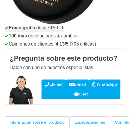
Añadir al carrito
Haz tu pedido antes de las 23:59,
se envía mañana
Envío gratis
desde 150,- €
100 días
devoluciones & cambios
Opiniones de clientes:
4,13/5
(795 críticas)
¿Pregunta sobre este producto?
Hable con uno de nuestros especialistas
Llamar
E-mail
WhatsApp
Chat
Información sobre el producto
Especificaciones
Complet