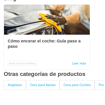
Cómo encerar el coche: Guía paso a
paso
Leer más
Blogs para Car Detailing
Otras categorías de productos
Angelwax
Cera para llantas
Cera para Coches
Prod