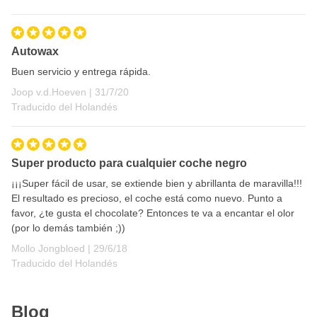
Autowax
Buen servicio y entrega rápida.
31 de julio de 2020
Joop v.d.Hoeven |
31/7/20
Traducido del Holandés
Super producto para cualquier coche negro
¡¡¡Super fácil de usar, se extiende bien y abrillanta de maravilla!!!
El resultado es precioso, el coche está como nuevo. Punto a
favor, ¿te gusta el chocolate? Entonces te va a encantar el olor
(por lo demás también ;))
29 de junio de 2018
Mollo Jongbloed |
29/6/18
Traducido del Holandés
Blog