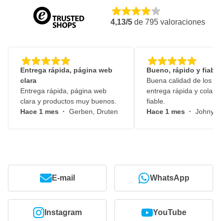
4,13/5
de
795
valoraciones
Entrega rápida, página web
Bueno, rápido y fiable
clara
Buena calidad de los pr
Entrega rápida, página web
entrega rápida y colabo
clara y productos muy buenos.
fiable.
Hace 1 mes
·
Gerben, Druten
Hace 1 mes
·
Johny, 
E-mail
WhatsApp
Instagram
YouTube