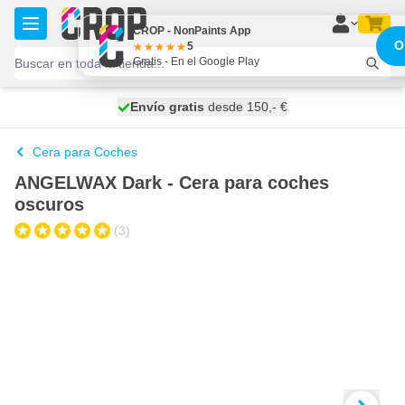
Ir al contenido
CROP - NonPaints App
O
5
Gratis - En el Google Play
100 días
Envío gratis
desde 150,- €
se envía mañana
Cera para Coches
ANGELWAX Dark - Cera para coches
oscuros
(3)