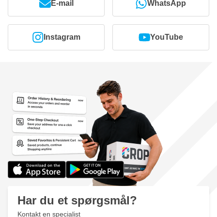
omtrent kan regne med.
E-mail
WhatsApp
400 ml: ca. 0,5 - 0,75 m² pr. spraydåse (ved ca. 30-50 µm tør
lagtykkelse)
Instagram
YouTube
Har du et spørgsmål?
Kontakt en specialist