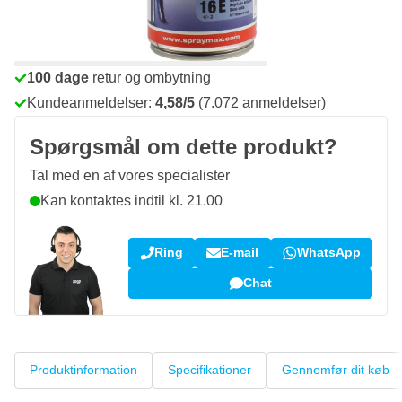
Bestil før kl. 23.59,
vi sender i dag
Gratis levering
ved køb over 1.120 kr
100 dage
retur og ombytning
Kundeanmeldelser:
4,58/5
(7.072 anmeldelser)
Spørgsmål om dette produkt?
Tal med en af vores specialister
Kan kontaktes indtil kl. 21.00
Ring
E-mail
WhatsApp
Chat
Produktinformation
Specifikationer
Gennemfør dit køb