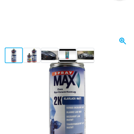
View larger image
View larger image
View larger image
View larger image
View larger image
+3
På lager
Variant
2K klarlak mat i spraydåse fra SprayMax
149,
kr.
01
Inkl. moms
Antal
Læg i kurv