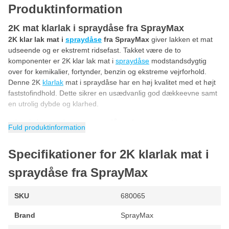
Produktinformation
2K mat klarlak i spraydåse fra SprayMax
2K klar lak mat i
spraydåse
fra SprayMax
giver lakken et mat
udseende og er ekstremt ridsefast. Takket være de to
komponenter er 2K klar lak mat i
spraydåse
modstandsdygtig
over for kemikalier, fortynder, benzin og ekstreme vejrforhold.
Denne 2K
klarlak
mat i spraydåse har en høj kvalitet med et højt
faststofindhold. Dette sikrer en usædvanlig god dækkeevne samt
en utrolig dybde og klarhed.
Klar lak mat i 2K-spraydåse fra SprayMax
Fuld produktinformation
Denne 2-komponent
klarlak
er af høj kvalitet og leveres i en
professionel SprayMax-spraydåse. 2K-spraydåserne fra
Specifikationer for 2K klarlak mat i
SprayMax har en fantastisk forstøvning, hvilket garanterer et
professionelt slutresultat. Takket være denne professionelle
spraydåse fra SprayMax
SprayMax-teknologi sprøjter du med samme kvalitet, som når
man sprøjter med en malingspistol i et sprøjtekabine! Så tøv ikke
SKU
680065
længere og sprøjt selv din bil, motorcykel, scooter eller andet
køretøj med denne professionelle
2K klarlak
-spraydåse.
Brand
SprayMax
Mat 2K klarlak over 1K grundlak