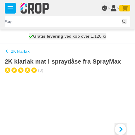
Skip to Content
kr.
Gratis levering
100 dage
ved køb over 1.120 kr
vi sender i dag
2K klarlak
2K klarlak mat i spraydåse fra SprayMax
(3)