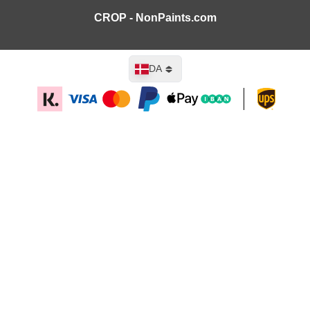
CROP - NonPaints.com
Sprog
DA
Læg i kurv