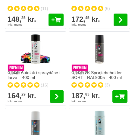
(11)
(6)
148,
kr.
172,
kr.
25
45
CROP 2K Sprøjtebeholder SORT 
187,
kr.
83
På lager
Antal
Gloss Level
Læg i kurv
CROP Autolak i spraydåse i
CROP 2K Sprøjtebeholder
farve – 400 ml
SORT - RAL9005 - 400 ml
(16)
(3)
164,
kr.
187,
kr.
29
83