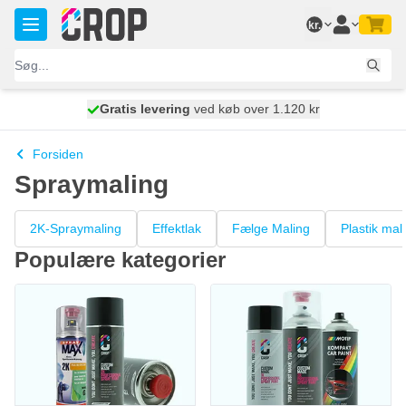
Skip to Content
kr.
Gratis levering
100 dage
ved køb over 1.120 kr
vi sender i morgen
Forsiden
Spraymaling
2K-Spraymaling
Effektlak
Fælge Maling
Plastik mal
Populære kategorier