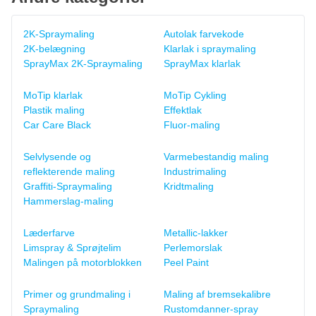
2K-Spraymaling
Autolak farvekode
2K-belægning
Klarlak i spraymaling
SprayMax 2K-Spraymaling
SprayMax klarlak
MoTip klarlak
MoTip Cykling
Plastik maling
Effektlak
Car Care Black
Fluor-maling
Selvlysende og
Varmebestandig maling
reflekterende maling
Industrimaling
Graffiti-Spraymaling
Kridtmaling
Hammerslag-maling
Læderfarve
Metallic-lakker
Limspray & Sprøjtelim
Perlemorslak
Malingen på motorblokken
Peel Paint
Primer og grundmaling i
Maling af bremsekalibre
Spraymaling
Rustomdanner-spray