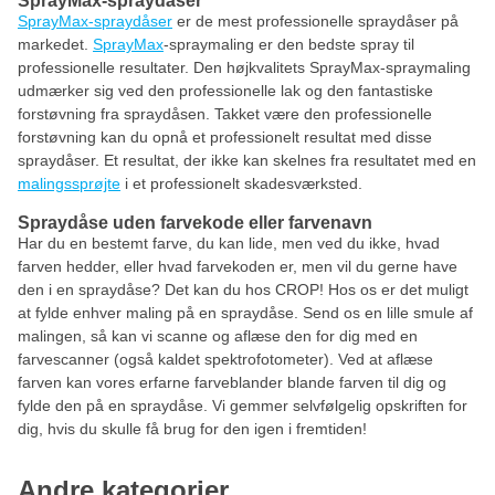
SprayMax-spraydåser
SprayMax-spraydåser
er de mest professionelle spraydåser på
markedet.
SprayMax
-spraymaling er den bedste spray til
professionelle resultater. Den højkvalitets SprayMax-spraymaling
udmærker sig ved den professionelle lak og den fantastiske
forstøvning fra spraydåsen. Takket være den professionelle
forstøvning kan du opnå et professionelt resultat med disse
spraydåser. Et resultat, der ikke kan skelnes fra resultatet med en
malingssprøjte
i et professionelt skadesværksted.
Spraydåse uden farvekode eller farvenavn
Har du en bestemt farve, du kan lide, men ved du ikke, hvad
farven hedder, eller hvad farvekoden er, men vil du gerne have
den i en spraydåse? Det kan du hos CROP! Hos os er det muligt
at fylde enhver maling på en spraydåse. Send os en lille smule af
malingen, så kan vi scanne og aflæse den for dig med en
farvescanner (også kaldet spektrofotometer). Ved at aflæse
farven kan vores erfarne farveblander blande farven til dig og
fylde den på en spraydåse. Vi gemmer selvfølgelig opskriften for
dig, hvis du skulle få brug for den igen i fremtiden!
Andre kategorier