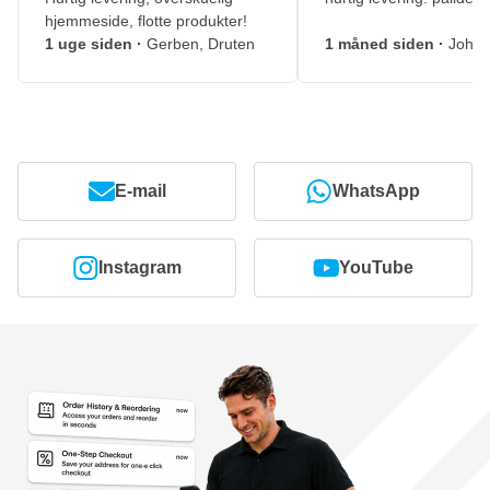
hjemmeside, flotte produkter!
1 uge siden
·
Gerben, Druten
1 måned siden
·
Johny
E-mail
WhatsApp
Instagram
YouTube