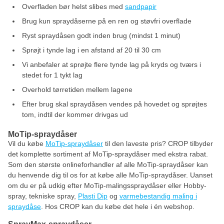
Overfladen bør helst slibes med
sandpapir
Brug kun spraydåserne på en ren og støvfri overflade
Ryst spraydåsen godt inden brug (mindst 1 minut)
Sprøjt i tynde lag i en afstand af 20 til 30 cm
Vi anbefaler at sprøjte flere tynde lag på kryds og tværs i
stedet for 1 tykt lag
Overhold tørretiden mellem lagene
Efter brug skal spraydåsen vendes på hovedet og sprøjtes
tom, indtil der kommer drivgas ud
MoTip-spraydåser
Vil du købe
MoTip-spraydåser
til den laveste pris? CROP tilbyder
det komplette sortiment af MoTip-spraydåser med ekstra rabat.
Som den største onlineforhandler af alle MoTip-spraydåser kan
du henvende dig til os for at købe alle MoTip-spraydåser. Uanset
om du er på udkig efter MoTip-malingsspraydåser eller Hobby-
spray, tekniske spray,
Plasti Dip
og
varmebestandig maling i
spraydåse
. Hos CROP kan du købe det hele i én webshop.