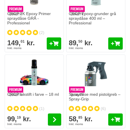
CROP 2K Epoxy Primer
CROP Epoxy-grunder grå
spraydåse GRÅ -
spraydåse 400 ml –
Professionel
Professional
(2)
149,
kr.
89,
kr.
01
50
CROP lakstift i farve – 18 ml
Spraydåse med pistolgreb –
Spray-Grip
(1)
(6)
99,
kr.
58,
kr.
19
85