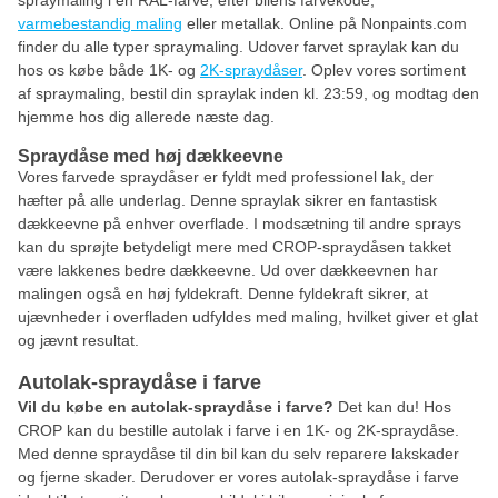
spraymaling i en RAL-farve, efter bilens farvekode,
varmebestandig maling
eller metallak. Online på Nonpaints.com
finder du alle typer spraymaling. Udover farvet spraylak kan du
hos os købe både 1K- og
2K-spraydåser
. Oplev vores sortiment
af spraymaling, bestil din spraylak inden kl. 23:59, og modtag den
hjemme hos dig allerede næste dag.
Spraydåse med høj dækkeevne
Vores farvede spraydåser er fyldt med professionel lak, der
hæfter på alle underlag. Denne spraylak sikrer en fantastisk
dækkeevne på enhver overflade. I modsætning til andre sprays
kan du sprøjte betydeligt mere med CROP-spraydåsen takket
være lakkenes bedre dækkeevne. Ud over dækkeevnen har
malingen også en høj fyldekraft. Denne fyldekraft sikrer, at
ujævnheder i overfladen udfyldes med maling, hvilket giver et glat
og jævnt resultat.
Autolak-spraydåse i farve
Vil
du købe en autolak-spraydåse i farve?
Det kan du! Hos
CROP kan du bestille autolak i farve i en 1K- og 2K-spraydåse.
Med denne spraydåse til din bil kan du selv reparere lakskader
og fjerne skader. Derudover er vores autolak-spraydåse i farve