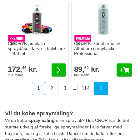
CROP 2K-autolak i
CROP Silikonefjerner &
spraydåse i farve – halvblank
Affedter i sprayflaske –
– 400 ml
Professional
172,
kr.
89,
kr.
45
60
...
1
2
3
114
Du læser i øjeblikket side
Side
Side
Side
Vil du købe spraymaling?
Vil du købe
spraymaling
eller spraylak? Hos CROP har du det
største udvalg af forskellige spraymalinger i alle farver med
højglans, mat og silkefin finish. Uanset om du leder efter en