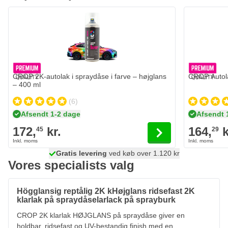
CROP 2K-autolak i spraydåse i farve – højglans
CROP Autola
– 400 ml
(6)
Afsendt 1-2 dage
Afsendt 
172,
kr.
164,
k
45
29
Gratis levering
100 dage
ved køb over 1.120 kr
vi sender i morgen
Vores specialists valg
Högglansig reptålig 2K kHøjglans ridsefast 2K
klarlak på spraydåselarlack på sprayburk
CROP 2K klarlak HØJGLANS på spraydåse giver en
holdbar, ridsefast og UV-bestandig finish med en