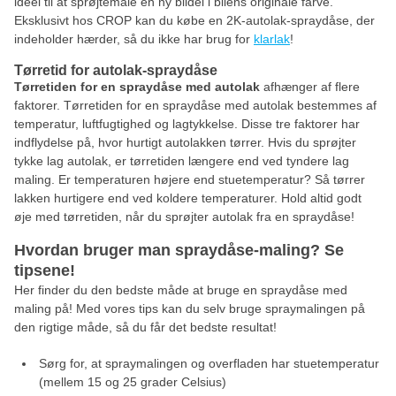
ideel til at sprøjtemale en ny bildel i bilens originale farve.
Eksklusivt hos CROP kan du købe en 2K-autolak-spraydåse, der
indeholder hærder, så du ikke har brug for
klarlak
!
Tørretid for autolak-spraydåse
Tørretiden for en spraydåse med autolak
afhænger af flere
faktorer. Tørretiden for en spraydåse med autolak bestemmes af
temperatur, luftfugtighed og lagtykkelse. Disse tre faktorer har
indflydelse på, hvor hurtigt autolakken tørrer. Hvis du sprøjter
tykke lag autolak, er tørretiden længere end ved tyndere lag
maling. Er temperaturen højere end stuetemperatur? Så tørrer
lakken hurtigere end ved koldere temperaturer. Hold altid godt
øje med tørretiden, når du sprøjter autolak fra en spraydåse!
Hvordan bruger man spraydåse-maling? Se
tipsene!
Her finder du den bedste måde at bruge en spraydåse med
maling på! Med vores tips kan du selv bruge spraymalingen på
den rigtige måde, så du får det bedste resultat!
Sørg for, at spraymalingen og overfladen har stuetemperatur
(mellem 15 og 25 grader Celsius)