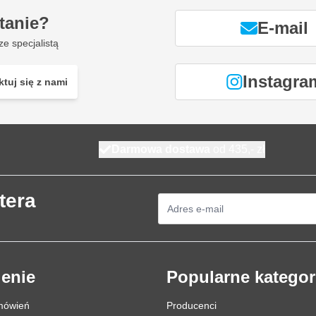
tanie?
E-mail
ze specjalistą
Instagra
tuj się z nami
Darmowa dostawa
od 435,- zł
tera
Adres e-mail
enie
Popularne kategor
mówień
Producenci