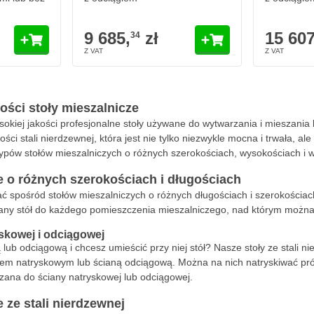
9 685,
zł
15 607
34
kości stoły mieszalnicze
sokiej jakości profesjonalne stoły używane do wytwarzania i mieszania l
ści stali nierdzewnej, która jest nie tylko niezwykle mocna i trwała, 
pów stołów mieszalniczych o różnych szerokościach, wysokościach i 
e o różnych szerokościach i długościach
pośród stołów mieszalniczych o różnych długościach i szerokościach.
wany stół do każdego pomieszczenia mieszalniczego, nad którym można
yskowej i odciągowej
ub odciągową i chcesz umieścić przy niej stół? Nasze stoły ze stali n
m natryskowym lub ścianą odciągową. Można na nich natryskiwać prób
ana do ściany natryskowej lub odciągowej.
 ze stali nierdzewnej