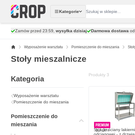
Przejdź do treści
Kategorie
Zamów przed 23:59,
wysyłka dzisiaj
Darmowa dostawa
od 
Wyposażenie warsztatu
Pomieszczenie do mieszania
Stoł
Stoły mieszalnicze
Produkty
3
Kategoria
Stół do ściany lakierni
9 227,
zł
19
Wyposażenie warsztatu
W magazynie
Pomieszczenie do mieszania
Ilość
Wariant
Pomieszczenie do
mieszania
Stół do ściany lakierni
odciągowej - z drzwia