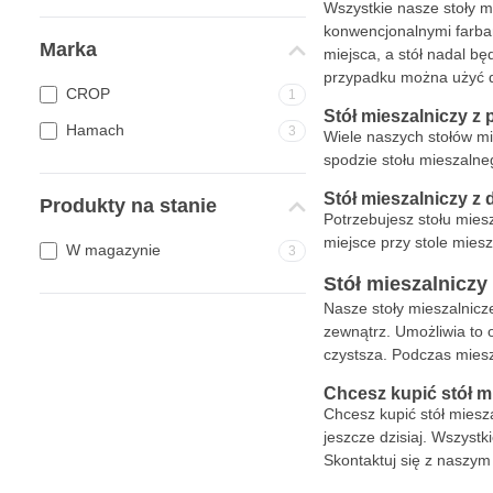
Wszystkie nasze stoły m
konwencjonalnymi farbam
Marka
miejsca, a stół nadal bę
przypadku można użyć do
CROP
1
Stół mieszalniczy 
Hamach
3
Wiele naszych stołów mi
spodzie stołu mieszalne
Stół mieszalniczy z 
Produkty na stanie
Potrzebujesz stołu mies
miejsce przy stole mies
W magazynie
3
Stół mieszalniczy
Nasze stoły mieszalnicz
zewnątrz. Umożliwia to 
czystsza. Podczas miesz
Chcesz kupić stół m
Chcesz kupić stół miesz
jeszcze dzisiaj. Wszyst
Skontaktuj się z naszym