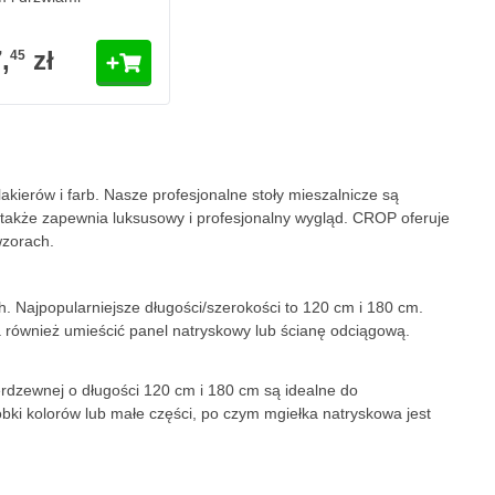
,
zł
45
akierów i farb. Nasze profesjonalne stoły mieszalnicze są
ale także zapewnia luksusowy i profesjonalny wygląd. CROP oferuje
wzorach.
 Najpopularniejsze długości/szerokości to 120 cm i 180 cm.
 również umieścić panel natryskowy lub ścianę odciągową.
ierdzewnej o długości 120 cm i 180 cm są idealne do
ki kolorów lub małe części, po czym mgiełka natryskowa jest