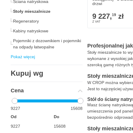
Ściana natryskowa
drzwi
Stoły mieszalnicze
9 227,
zł
19
Regeneratory
Kabiny natryskowe
Pojemniki z dozownikiem i pojemniki
Profesjonalnej ja
na odpady łatwopalne
Stoły mieszalnicze to wy
Pokaż więcej
wykonane z wysokiej jako
szeroką gamę różnych ty
Kupuj wg
Stoły mieszalnicz
W CROP można wybierać s
Jest to najczęściej uży
Cena
Stół do ściany natr
Masz ścianę natryskową l
9227
15608
umieszczenia pod panele
Od
Do
bezpośrednio odprowadz
Stoły mieszalnicze