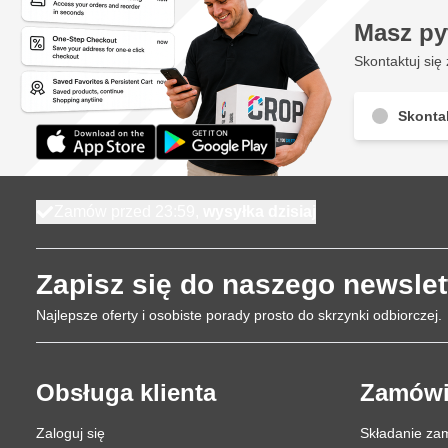
Masz py
Skontaktuj się 
Skontak
Zamów przed 23:59,
wysyłka dzisiaj
Zapisz się do naszego newslet
Najlepsze oferty i osobiste porady prosto do skrzynki odbiorczej.
Obsługa klienta
Zamówi
Zaloguj się
Składanie za