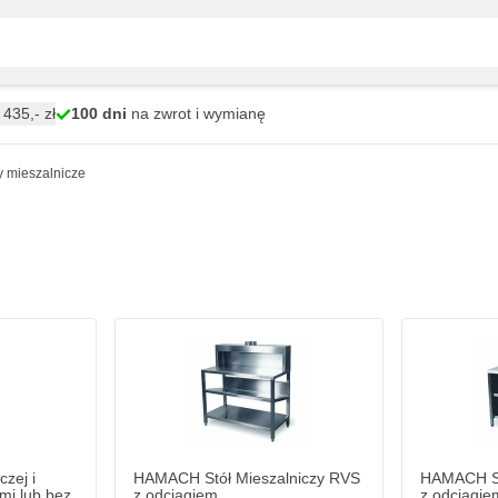
435,- zł
100 dni
na zwrot i wymianę
y mieszalnicze
czej i odciągowej - z drzwiami lub bez drzwi
HAMACH Stół Mieszalniczy RVS z odciągiem
HAMACH Stół
9 685,
zł
15 607,
34
4
W magazynie
W magaz
Ilość
Ilość
Dodaj do koszyka
Dodaj do koszyka
czej i
HAMACH Stół Mieszalniczy RVS
HAMACH St
mi lub bez
z odciągiem
z odciągie