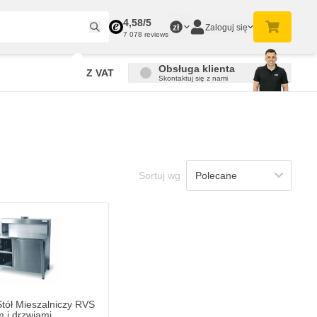
4,58/5
Zaloguj się
zł
7 078 reviews
Obsługa klienta
Z VAT
Skontaktuj się z nami
Sortuj wg
 Mieszalniczy RVS z odciągiem i drzwiami
zł
5
ynie
Dodaj do koszyka
ół Mieszalniczy RVS
m i drzwiami