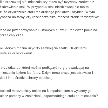
tali nierdzewnej stół mieszalniczy może być używany zarówno z
dzewienie stali. W przypadku stali nierdzewnej nie ma to
ż, że czyszczenie stołu malarskiego jest łatwe i szybkie. W tym
acza do farby, czy rozcieńczalnika, możesz zrobić to wszystko!
owana do przechowywania 5-litrowych puszek. Ponieważ półka na
przez cały czas.
i, których można użyć do zamknięcia szafki. Dzięki temu
kryte za drzwiczkami!
ę przelotka, do której można podłączyć rurę prowadzącą na
eszania lakieru lub farby. Dzięki temu praca jest zdrowsza i
ce i inne środki ochrony osobistej.
wój stół mieszalniczy online na Nonpaints.com a wyślemy go
ebujesz pomocy w znalezieniu odpowiedniego stołu do mieszania?