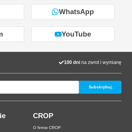
WhatsApp
m
YouTube
100 dni
na zwrot i wymianę
Subskrybuj
ie
CROP
O firmie CROP