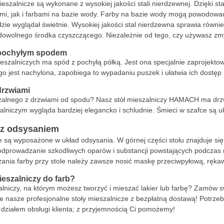
ieszalnicze są wykonane z wysokiej jakości stali nierdzewnej. Dzięki s
i, jak i farbami na bazie wody. Farby na bazie wody mogą powodować r
dzie wyglądał świetnie. Wysokiej jakości stal nierdzewna sprawia równie
wolnego środka czyszczącego. Niezależnie od tego, czy używasz zmyw
z pochyłym spodem
eszalniczych ma spód z pochyłą półką. Jest ona specjalnie zaprojekt
go jest nachylona, zapobiega to wypadaniu puszek i ułatwia ich dostęp 
drzwiami
zalnego z drzwiami od spodu? Nasz stół mieszalniczy HAMACH ma drzw
zalniczym wygląda bardziej elegancko i schludnie. Śmieci w szafce są u
 z odsysaniem
e są wyposażone w układ odsysania. W górnej części stołu znajduje si
odprowadzanie szkodliwych oparów i substancji powstających podczas mi
ania farby przy stole należy zawsze nosić maskę przeciwpyłową, rękawi
ieszalniczy do farb?
alniczy, na którym możesz tworzyć i mieszać lakier lub farbę? Zamów s
kie nasze profesjonalne stoły mieszalnicze z bezpłatną dostawą! Potrz
 działem obsługi klienta; z przyjemnością Ci pomożemy!