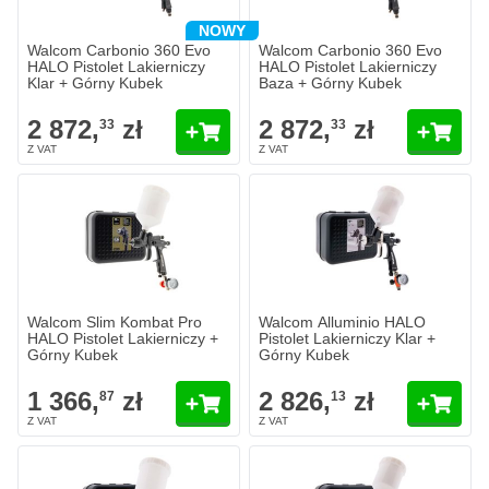
Dodaj do koszyka
Dodaj do 
NOWY
Walcom Carbonio 360 Evo
Walcom Carbonio 360 Evo
HALO Pistolet Lakierniczy
HALO Pistolet Lakierniczy
Klar + Górny Kubek
Baza + Górny Kubek
2 872,
zł
2 872,
zł
33
33
Walcom Slim Kombat Pro HALO Pistolet Lakierniczy + Górny Kube
Walcom Alluminio HALO Pistolet 
1 366,
zł
2 826,
zł
87
13
W magazynie
W magazynie
Ilość
Ilość
Otwór dyszy
Otwór dyszy
Dodaj do koszyka
Dodaj do 
Walcom Slim Kombat Pro
Walcom Alluminio HALO
HALO Pistolet Lakierniczy +
Pistolet Lakierniczy Klar +
Górny Kubek
Górny Kubek
1 366,
zł
2 826,
zł
87
13
Walcom Slim Kombat HALO Pistolet Lakierniczy do Podkładu + Gó
Walcom Alluminio HALO Pistolet 
1 071,
zł
2 826,
zł
37
13
W magazynie
W magazynie