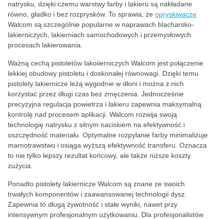
natrysku, dzięki czemu warstwy farby i lakieru są nakładane
równo, gładko i bez rozprysków. To sprawia, że
opryskiwacze
Walcom są szczególnie popularne w naprawach blacharsko-
lakierniczych, lakierniach samochodowych i przemysłowych
procesach lakierowania.
Ważną cechą pistoletów lakoiierniczych Walcom jest połączenie
lekkiej obudowy pistoletu i doskonałej równowagi. Dzięki temu
pistolety lakiernicze leżą wygodnie w dłoni i można z nich
korzystać przez długi czas bez zmęczenia. Jednocześnie
precyzyjna regulacja powietrza i lakieru zapewnia maksymalną
kontrolę nad procesem aplikacji. Walcom rozwija swoją
technologię natrysku z silnym naciskiem na efektywność i
oszczędność materiału. Optymalne rozpylanie farby minimalizuje
marnotrawstwo i osiąga wyższą efektywność transferu. Oznacza
to nie tylko lepszy rezultat końcowy, ale także niższe koszty
zużycia.
Ponadto pistolety lakiernicze Walcom są znane ze swoich
trwałych komponentów i zaawansowanej technologii dysz.
Zapewnia to długą żywotność i stałe wyniki, nawet przy
intensywnym profesjonalnym użytkowaniu. Dla profesjonalistów