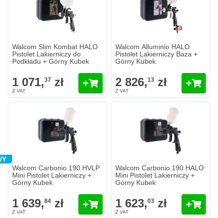
Ilość
Ilość
Otwór dyszy
Otwór dyszy
Dodaj do koszyka
Dodaj do 
Walcom Slim Kombat HALO
Walcom Alluminio HALO
Pistolet Lakierniczy do
Pistolet Lakierniczy Baza +
Podkładu + Górny Kubek
Górny Kubek
1 071,
zł
2 826,
zł
37
13
Walcom Carbonio 190 HVLP Mini Pistolet Lakierniczy + Górny Kub
Walcom Carbonio 190 HALO Mini 
1 639,
zł
1 623,
zł
84
03
W magazynie
W magazynie
Ilość
Ilość
Otwór dyszy
Otwór dyszy
Dodaj do koszyka
Dodaj do 
WY
Walcom Carbonio 190 HVLP
Walcom Carbonio 190 HALO
Mini Pistolet Lakierniczy +
Mini Pistolet Lakierniczy +
Górny Kubek
Górny Kubek
1 639,
zł
1 623,
zł
84
03