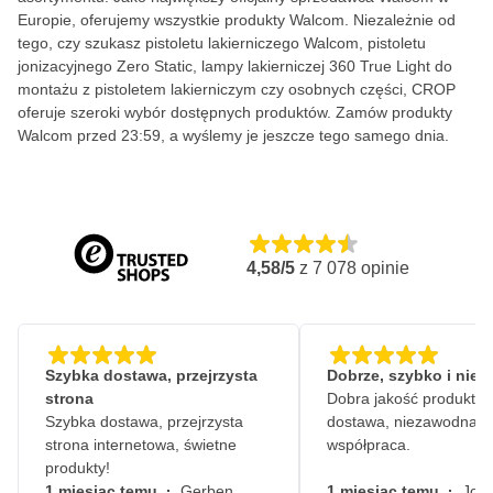
Europie, oferujemy wszystkie produkty Walcom. Niezależnie od
tego, czy szukasz pistoletu lakierniczego Walcom, pistoletu
jonizacyjnego Zero Static, lampy lakierniczej 360 True Light do
montażu z pistoletem lakierniczym czy osobnych części, CROP
oferuje szeroki wybór dostępnych produktów. Zamów produkty
Walcom przed 23:59, a wyślemy je jeszcze tego samego dnia.
4,58/5
z
7 078
opinie
Szybka dostawa, przejrzysta
Dobrze, szybko i nie
strona
Dobra jakość produktów
Szybka dostawa, przejrzysta
dostawa, niezawodna
strona internetowa, świetne
współpraca.
produkty!
1 miesiąc temu
·
Gerben,
1 miesiąc temu
·
John