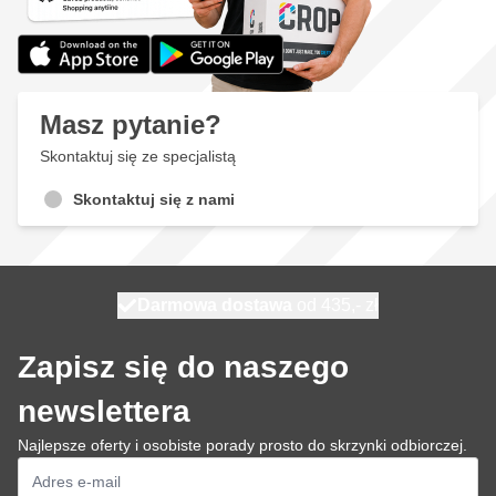
Masz pytanie?
Skontaktuj się ze specjalistą
Skontaktuj się z nami
Darmowa dostawa
100 dni
wysyłka dzisiaj
od 435,- zł
Zapisz się do naszego
newslettera
Najlepsze oferty i osobiste porady prosto do skrzynki odbiorczej.