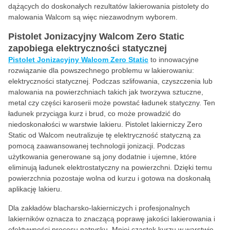
dążących do doskonałych rezultatów lakierowania pistolety do
malowania Walcom są więc niezawodnym wyborem.
Pistolet Jonizacyjny Walcom Zero Static
zapobiega elektryczności statycznej
Pistolet Jonizacyjny Walcom Zero Static
to innowacyjne
rozwiązanie dla powszechnego problemu w lakierowaniu:
elektryczności statycznej. Podczas szlifowania, czyszczenia lub
malowania na powierzchniach takich jak tworzywa sztuczne,
metal czy części karoserii może powstać ładunek statyczny. Ten
ładunek przyciąga kurz i brud, co może prowadzić do
niedoskonałości w warstwie lakieru. Pistolet lakierniczy Zero
Static od Walcom neutralizuje tę elektryczność statyczną za
pomocą zaawansowanej technologii jonizacji. Podczas
użytkowania generowane są jony dodatnie i ujemne, które
eliminują ładunek elektrostatyczny na powierzchni. Dzięki temu
powierzchnia pozostaje wolna od kurzu i gotowa na doskonałą
aplikację lakieru.
Dla zakładów blacharsko-lakierniczych i profesjonalnych
lakierników oznacza to znaczącą poprawę jakości lakierowania i
efektywności procesu natrysku. Mniej cząstek kurzu w warstwie