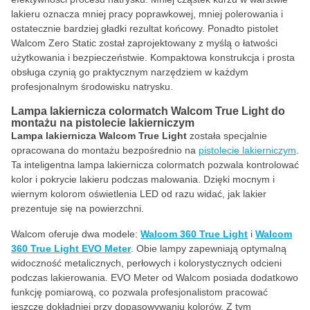
lakieru oznacza mniej pracy poprawkowej, mniej polerowania i
ostatecznie bardziej gładki rezultat końcowy. Ponadto pistolet
Walcom Zero Static został zaprojektowany z myślą o łatwości
użytkowania i bezpieczeństwie. Kompaktowa konstrukcja i prosta
obsługa czynią go praktycznym narzędziem w każdym
profesjonalnym środowisku natrysku.
Lampa lakiernicza colormatch Walcom True Light do
montażu na pistolecie lakierniczym
Lampa lakiernicza Walcom True Light
została specjalnie
opracowana do montażu bezpośrednio na
pistolecie lakierniczym
.
Ta inteligentna lampa lakiernicza colormatch pozwala kontrolować
kolor i pokrycie lakieru podczas malowania. Dzięki mocnym i
wiernym kolorom oświetlenia LED od razu widać, jak lakier
prezentuje się na powierzchni.
Walcom oferuje dwa modele:
Walcom 360 True Light
i
Walcom
360 True Light EVO Meter
. Obie lampy zapewniają optymalną
widoczność metalicznych, perłowych i kolorystycznych odcieni
podczas lakierowania. EVO Meter od Walcom posiada dodatkowo
funkcję pomiarową, co pozwala profesjonalistom pracować
jeszcze dokładniej przy dopasowywaniu kolorów. Z tym