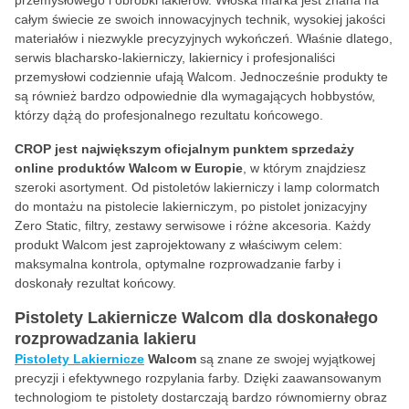
przemysłowego i obróbki lakierów. Włoska marka jest znana na
całym świecie ze swoich innowacyjnych technik, wysokiej jakości
materiałów i niezwykle precyzyjnych wykończeń. Właśnie dlatego,
serwis blacharsko-lakierniczy, lakiernicy i profesjonaliści
przemysłowi codziennie ufają Walcom. Jednocześnie produkty te
są również bardzo odpowiednie dla wymagających hobbystów,
którzy dążą do profesjonalnego rezultatu końcowego.
CROP jest największym oficjalnym punktem sprzedaży
online produktów Walcom w Europie
, w którym znajdziesz
szeroki asortyment. Od pistoletów lakierniczy i lamp colormatch
do montażu na pistolecie lakierniczym, po pistolet jonizacyjny
Zero Static, filtry, zestawy serwisowe i różne akcesoria. Każdy
produkt Walcom jest zaprojektowany z właściwym celem:
maksymalna kontrola, optymalne rozprowadzanie farby i
doskonały rezultat końcowy.
Pistolety Lakiernicze Walcom dla doskonałego
rozprowadzania lakieru
Pistolety Lakiernicze
Walcom
są znane ze swojej wyjątkowej
precyzji i efektywnego rozpylania farby. Dzięki zaawansowanym
technologiom te pistolety dostarczają bardzo równomierny obraz