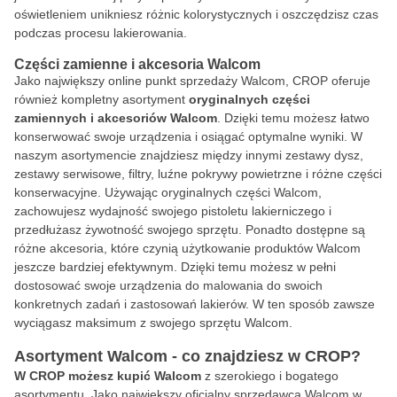
oświetleniem unikniesz różnic kolorystycznych i oszczędzisz czas
podczas procesu lakierowania.
Części zamienne i akcesoria Walcom
Jako największy online punkt sprzedaży Walcom, CROP oferuje
również kompletny asortyment
oryginalnych części
zamiennych i akcesoriów Walcom
. Dzięki temu możesz łatwo
konserwować swoje urządzenia i osiągać optymalne wyniki. W
naszym asortymencie znajdziesz między innymi zestawy dysz,
zestawy serwisowe, filtry, luźne pokrywy powietrzne i różne części
konserwacyjne. Używając oryginalnych części Walcom,
zachowujesz wydajność swojego pistoletu lakierniczego i
przedłużasz żywotność swojego sprzętu. Ponadto dostępne są
różne akcesoria, które czynią użytkowanie produktów Walcom
jeszcze bardziej efektywnym. Dzięki temu możesz w pełni
dostosować swoje urządzenia do malowania do swoich
konkretnych zadań i zastosowań lakierów. W ten sposób zawsze
wyciągasz maksimum z swojego sprzętu Walcom.
Asortyment Walcom - co znajdziesz w CROP?
W CROP możesz kupić Walcom
z szerokiego i bogatego
asortymentu. Jako największy oficjalny sprzedawca Walcom w