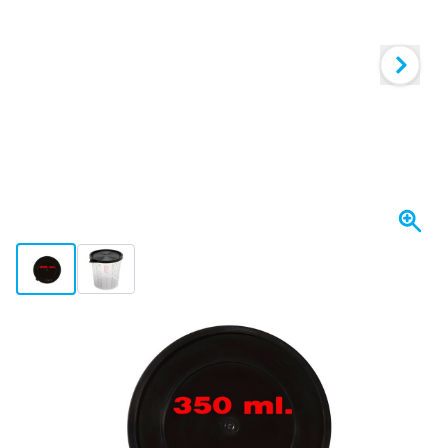
View larger image
View larger image
W magazynie
101,
zł
70
Z VAT
Ilość
Dodaj do koszyka