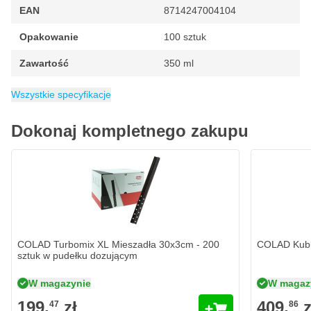
EAN
8714247004104
Opakowanie
100 sztuk
Zawartość
350 ml
Kategoria
Pokrywki do kubków
Wszystkie specyfikacje
Dokonaj kompletnego zakupu
COLAD Turbomix XL Mieszadła 30x3cm - 200
COLAD Kubki
sztuk w pudełku dozującym
W magazynie
W magaz
199,
zł
409,
z
47
86