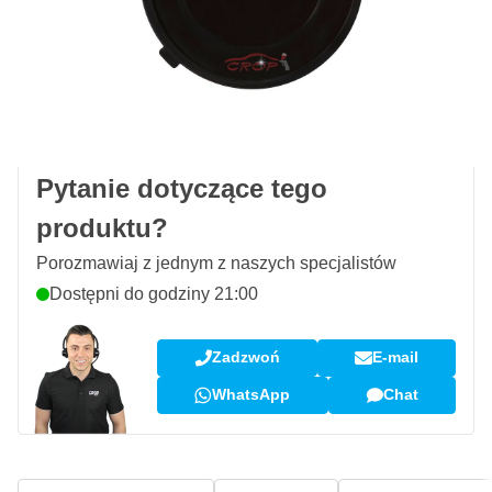
Zamów przed 23:59,
wysyłka dzisiaj
Darmowa dostawa
od 435,- zł
100 dni
na zwrot i wymianę
Opinie klientów:
4,58/5
(7 072 recenzji)
Pytanie dotyczące tego
produktu?
Porozmawiaj z jednym z naszych specjalistów
Dostępni do godziny 21:00
Zadzwoń
E-mail
WhatsApp
Chat