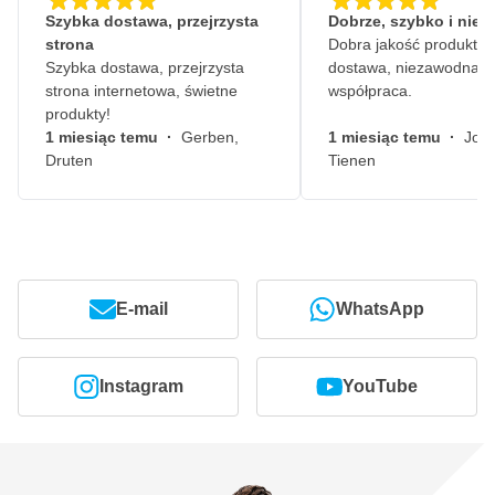
Szybka dostawa, przejrzysta
Dobrze, szybko i nie
strona
Dobra jakość produktów
Szybka dostawa, przejrzysta
dostawa, niezawodna
strona internetowa, świetne
współpraca.
produkty!
1 miesiąc temu
·
Gerben,
1 miesiąc temu
·
John
Druten
Tienen
E-mail
WhatsApp
Instagram
YouTube