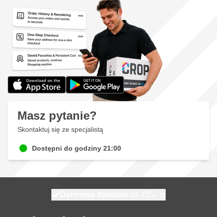
Masz pytanie?
Skontaktuj się ze specjalistą
Dostępni do godziny 21:00
Darmowa dostawa
100 dni
wysyłka dzisiaj
od 435,- zł