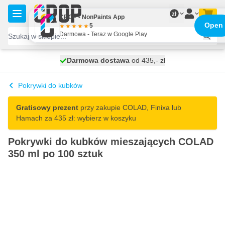
Przejdź do treści
zł
CROP - NonPaints App
Open
5
Darmowa - Teraz w Google Play
Darmowa dostawa
100 dni
wysyłka dzisiaj
od 435,- zł
Pokrywki do kubków
Gratisowy prezent
przy zakupie COLAD, Finixa lub
Hamach za 435 zł: wybierz w koszyku
Pokrywki do kubków mieszających COLAD
350 ml po 100 sztuk