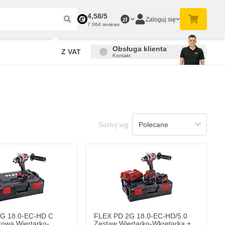
4,58/5
Zaloguj się
zł
7 064 reviews
Obsługa klienta
Z VAT
Kontakt
Sortuj wg
G 18.0-EC-HD C
FLEX PD 2G 18.0-EC-HD/5.0
owa Wiertarko-
Zestaw Wiertarko-Wkrętarka +