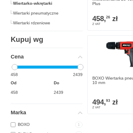
Wiertarko-wkrętarki
Plus
Wiertarki pneumatyczne
458,
zł
26
Wiertarki rdzeniowe
Kupuj wg
Cena
458
2439
BOXO Wiertarka pne
10 mm
Od
Do
494,
zł
93
Marka
BOXO
1