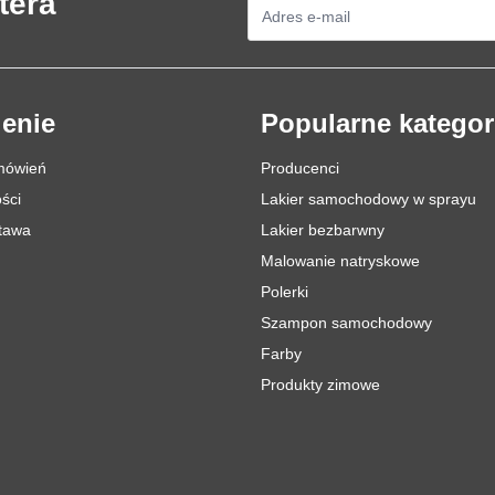
tera
Adres e-mail
enie
Popularne kategor
mówień
Producenci
ści
Lakier samochodowy w sprayu
stawa
Lakier bezbarwny
Malowanie natryskowe
Polerki
Szampon samochodowy
Farby
Produkty zimowe