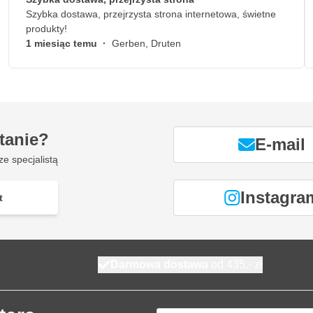
Szybka dostawa, przejrzysta strona internetowa, świetne
produkty!
1 miesiąc temu
·
Gerben, Druten
tanie?
E-mail
ze specjalistą
Instagra
t
Darmowa dostawa
od 435,- zł