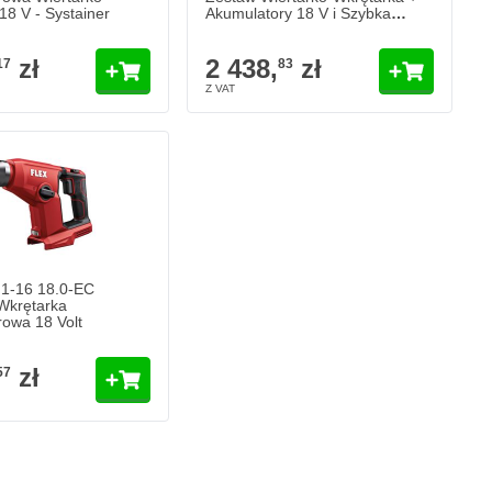
18 V - Systainer
Akumulatory 18 V i Szybka
Ładowarka - Systainer
zł
2 438,
zł
17
83
1-16 18.0-EC
Wkrętarka
owa 18 Volt
zł
57