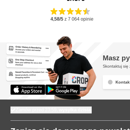
4,58/5
z
7 064
opinie
Masz py
Skontaktuj się 
Kontak
Zamów przed 23:59,
wysyłka dzisiaj