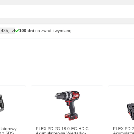
435,- zł
100 dni
na zwrot i wymianę
atorowy
FLEX PD 2G 18.0-EC-HD C
FLEX PD 2
t z SDS
Akumulatorowa Wiertarko-
Akumulator