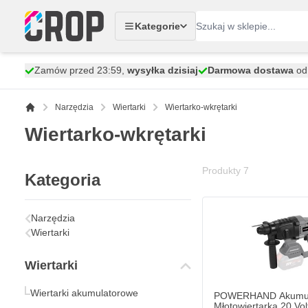
Przejdź do treści
Kategorie
Zamów przed 23:59,
wysyłka dzisiaj
Darmowa dostawa
od 
Narzędzia
Wiertarki
Wiertarko-wkrętarki
Wiertarko-wkrętarki
Produkty
7
Kategoria
Narzędzia
Wiertarki
Wiertarki
Wiertarki akumulatorowe
POWERHAND Akumul
Młotowiertarka 20 Vol