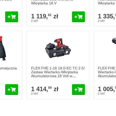
Wkrętarka 18 V
Wkrętarka 
1 119,
zł
1 335,
82
umatyczna
FLEX FHE 1-16 18.0-EC TC 2.5/
FLEX FHE 
Zestaw Wiertarko-Wkrętarka
Wiertarko-
Akumulatorowa 18 Volt w
Akumulator
walizce
1 414,
zł
1 005,
89