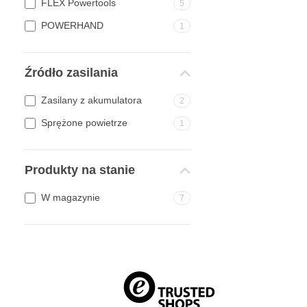
FLEX Powertools
5
POWERHAND
1
Źródło zasilania
Zasilany z akumulatora
2
Sprężone powietrze
1
Produkty na stanie
W magazynie
7