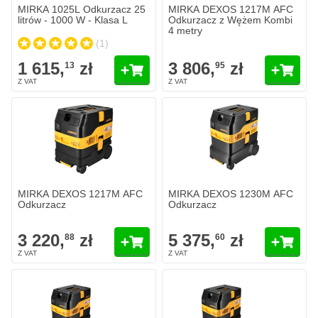
MIRKA 1025L Odkurzacz 25
MIRKA DEXOS 1217M AFC
litrów - 1000 W - Klasa L
Odkurzacz z Wężem Kombi
4 metry
(1)
1 615,
zł
3 806,
zł
13
95
MIRKA DEXOS 1217M AFC
MIRKA DEXOS 1230M AFC
Odkurzacz
Odkurzacz
3 220,
zł
5 375,
zł
88
60