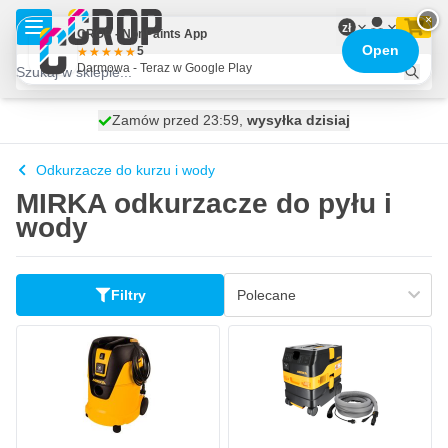
Przejdź do treści
×
zł
CROP - NonPaints App
Open
5
Darmowa - Teraz w Google Play
Zamów przed 23:59,
Darmowa dostawa
100 dni
wysyłka dzisiaj
od 435,- zł
Odkurzacze do kurzu i wody
MIRKA odkurzacze do pyłu i
wody
Filtry