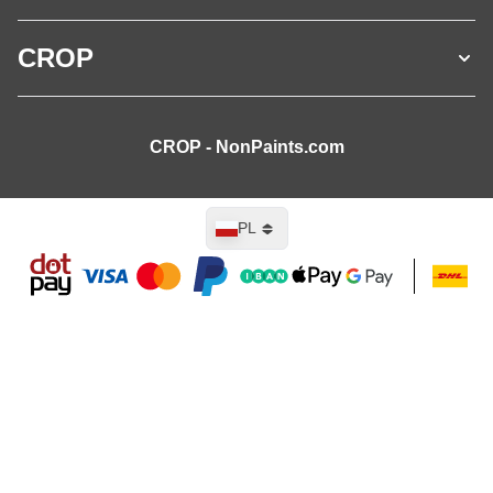
CROP
CROP - NonPaints.com
Język
PL
Dodaj do koszyka