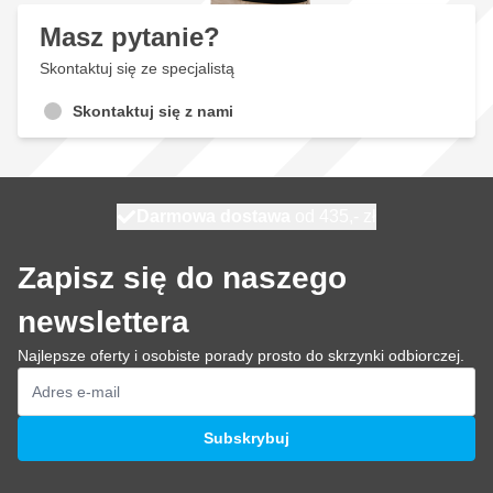
Masz pytanie?
Skontaktuj się ze specjalistą
Skontaktuj się z nami
Darmowa dostawa
100 dni
wysyłka jutro
od 435,- zł
Zapisz się do naszego
newslettera
Najlepsze oferty i osobiste porady prosto do skrzynki odbiorczej.
Adres e-mail
Subskrybuj