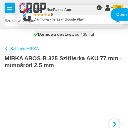
Przejdź do treści
zł
CROP - NonPaints App
Open
5
Darmowa - Teraz w Google Play
Darmowa dostawa
100 dni
wysyłka jutro
od 435,- zł
Szlifierki MIRKA
MIRKA AROS-B 325 Szlifierka AKU 77 mm -
mimośród 2,5 mm