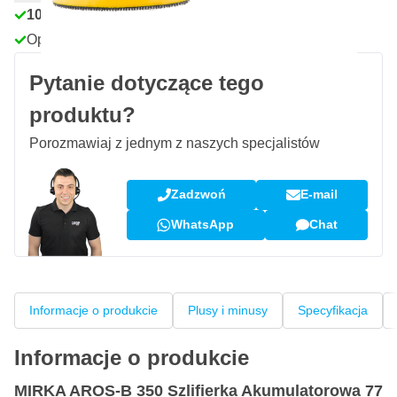
100 dni
na zwrot i wymianę
Opinie klientów:
4,58/5
(7 078 recenzji)
Pytanie dotyczące tego
produktu?
Porozmawiaj z jednym z naszych specjalistów
Zadzwoń
E-mail
WhatsApp
Chat
Informacje o produkcie
Plusy i minusy
Specyfikacja
Informacje o produkcie
MIRKA AROS-B 350 Szlifierka Akumulatorowa 77