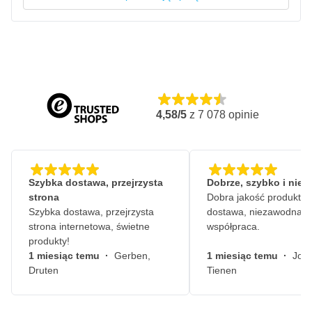
pracę
Ergonomiczny uchwyt zapewnia wygodę podczas
długotrwałego użytkowania
4,58/5
z
7 078
opinie
Szybka dostawa, przejrzysta
Dobrze, szybko i nie
strona
Dobra jakość produktów
Szybka dostawa, przejrzysta
dostawa, niezawodna
strona internetowa, świetne
współpraca.
produkty!
1 miesiąc temu
·
Gerben,
1 miesiąc temu
·
John
Druten
Tienen