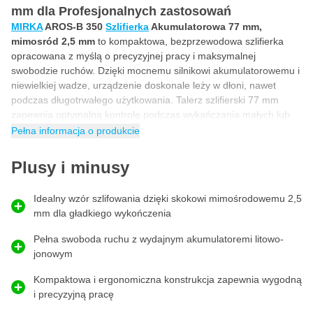
mm dla Profesjonalnych zastosowań
MIRKA
AROS-B 350
Szlifierka
Akumulatorowa 77 mm,
mimosród 2,5 mm
to kompaktowa, bezprzewodowa szlifierka
opracowana z myślą o precyzyjnej pracy i maksymalnej
swobodzie ruchów. Dzięki mocnemu silnikowi akumulatorowemu i
niewielkiej wadze, urządzenie doskonale leży w dłoni, nawet
podczas długotrwałego użytkowania. Talerz szlifierski 77 mm
zapewnia optymalną kontrolę podczas wykańczania małych lub
trudno dostępnych powierzchni. Dzięki zaufanej jakości MIRKA,
Pełna informacja o produkcie
AROS-B 350 gwarantuje równomierne i bezpyłowe wykończenie,
idealne dla profesjonalnego użytkownika, który chce pracować
Plusy i minusy
wydajnie i dokładnie.
Mimośrodowa szlifierka akumulatorowa o skoku
Idealny wzór szlifowania dzięki skokowi mimośrodowemu 2,5
mm dla gładkiego wykończenia
2,5 mm
Akumulatorowa szlifierka MIRKA AROS-B 350 ma
Pełna swoboda ruchu z wydajnym akumulatoremi litowo-
mimośrodowy skok 2,5 mm
, zapewniający
idealną równowagę
jonowym
między
usuwaniem materiału
a
gładkim, równomiernym
szlifowaniem
. Dzięki ruchowi mimośrodowemu zapobiega się
Kompaktowa i ergonomiczna konstrukcja zapewnia wygodną
powstawaniu okręgów szlifierskich i powstaje niezwykle gładka
i precyzyjną pracę
powierzchnia, która jest natychmiast gotowa do dalszego