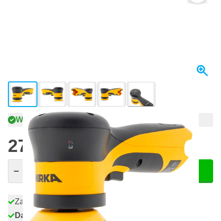
View larger image
View larger image
View larger image
View larger image
View larger image
+3
W magazynie
2794,
zł
15
Z VAT
Ilość
Dodaj do koszyka
Zamów przed 23:59,
wysyłka jutro
Darmowa dostawa
od 435,- zł