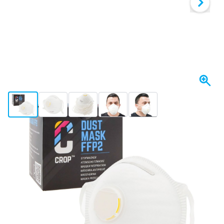
View larger image
View larger image
View larger image
View larger image
View larger image
+2
W magazynie
Wybierz ilość
46
1 sztuka
44,
zł
25
10 sztuk
42,
zł
ZAOSZCZĘDŹ 5%
za/szt
02
20 sztuk
40,
zł
ZAOSZCZĘDŹ 10%
za/szt