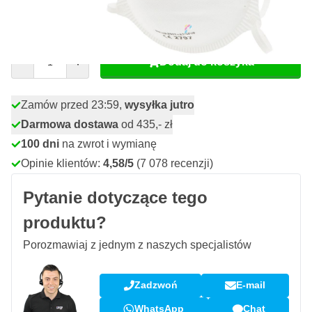
44,
zł
46
Z VAT
Ilość
Dodaj do koszyka
Zamów przed 23:59,
wysyłka jutro
Darmowa dostawa
od 435,- zł
100 dni
na zwrot i wymianę
Opinie klientów:
4,58/5
(7 078 recenzji)
Pytanie dotyczące tego
produktu?
Porozmawiaj z jednym z naszych specjalistów
Zadzwoń
E-mail
WhatsApp
Chat