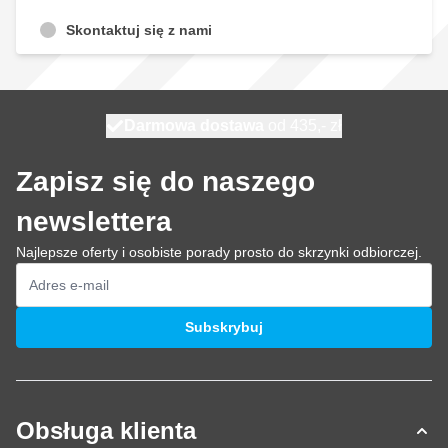
Skontaktuj się z nami
Darmowa dostawa
100 dni
wysyłka jutro
od 435,- zł
Zapisz się do naszego
newslettera
Najlepsze oferty i osobiste porady prosto do skrzynki odbiorczej.
Adres e-mail
Subskrybuj
Obsługa klienta