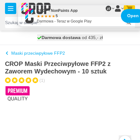
Przejdź do treści
zł
CROP - NonPaints App
Open
5
Darmowa - Teraz w Google Play
Darmowa dostawa
100 dni
wysyłka jutro
od 435,- zł
Maski przeciwpyłowe FFP2
CROP Maski Przeciwpyłowe FFP2 z
Zaworem Wydechowym - 10 sztuk
(1)