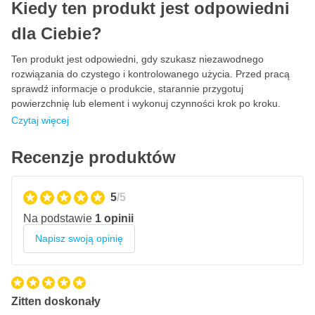
Kiedy ten produkt jest odpowiedni
noszenia
Elastyczny pasek na nos zapewniający dokładne
dla Ciebie?
dopasowanie do twarzy
Ten produkt jest odpowiedni, gdy szukasz niezawodnego
Podwójna gumka zapewniająca bezpieczne dopasowanie
rozwiązania do czystego i kontrolowanego użycia. Przed pracą
Samofiltrująca maska papierowa, lekka i wydajna
sprawdź informacje o produkcie, starannie przygotuj
Pakowana po 10 sztuk, idealna do użytku profesjonalnego
powierzchnię lub element i wykonuj czynności krok po kroku.
Czytaj więcej
Recenzje produktów
5
/5
Na podstawie
1 opinii
Napisz swoją opinię
Zitten doskonały