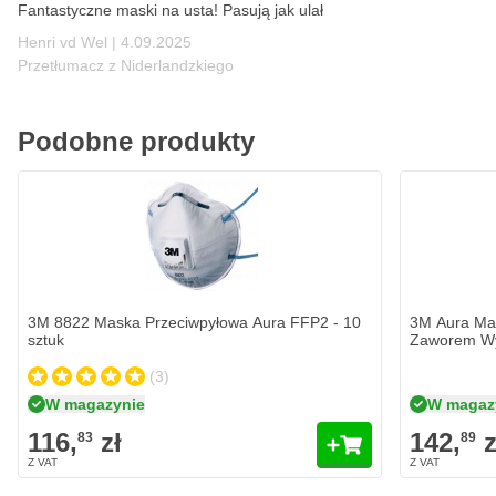
Fantastyczne maski na usta! Pasują jak ulał
4 września 2025
Henri vd Wel |
4.09.2025
Przetłumacz z Niderlandzkiego
Podobne produkty
3M 8822 Maska Przeciwpyłowa Aura FFP2 - 10
3M Aura Ma
sztuk
Zaworem Wy
(3)
W magazynie
W magaz
116,
zł
142,
z
83
89