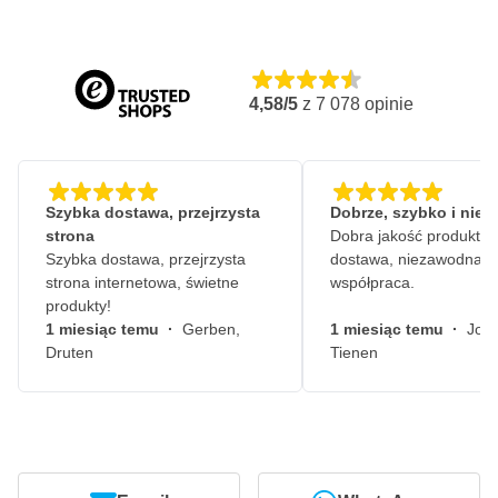
4,58/5
z
7 078
opinie
Szybka dostawa, przejrzysta
Dobrze, szybko i nie
strona
Dobra jakość produktów
Szybka dostawa, przejrzysta
dostawa, niezawodna
strona internetowa, świetne
współpraca.
produkty!
1 miesiąc temu
·
Gerben,
1 miesiąc temu
·
John
Druten
Tienen