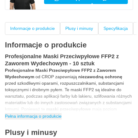
Informacje o produkcie
Plusy i minusy
Specyfikacja
Informacje o produkcie
Profesjonalne Maski Przeciwpyłowe FFP2 z
Zaworem Wydechowym - 10 sztuk
Profesjonalne Maski Przeciwpyłowe FFP2 z Zaworem
Wydechowym
od CROP zapewniają
niezawodną ochronę
przed szkodliwymi oparami, rozpuszczalnikami, substancjami
toksycznymi i drobnym pyłem. Te maski FFP2 są idealne do
warsztatu, podczas aplikacji farby lub lakieru, szlifowania różnych
materiałów lub do innych zastosowań związanych z substancjami
lotnymi. Ponieważ te
maski przeciwpyłowe
mają poziom
ochrony
FFP2
, masz pewność wysokiej skuteczności filtracji.
Pełna informacja o produkcie
Maska FFP2 o niskim oporze oddychania dzięki
Plusy i minusy
zaworowi wydechowemu