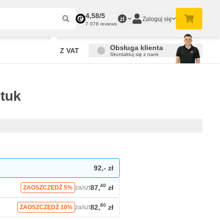
4,58/5
Zaloguj się
zł
7 078 reviews
Obsługa klienta
Z VAT
Skontaktuj się z nami
tuk
92,- zł
40
87,
zł
ZAOSZCZĘDŹ 5%
za/szt
80
82,
zł
ZAOSZCZĘDŹ 10%
za/szt