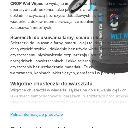
CROP Wet Wipes
to wydajne impregnowane chusteczki do szoro
uporczywe zabrudzenia, takie jak farba, atrament, tłuszcz i olej. D
dokładnie czyszczą bez użycia dodatkowych płynów lub wody. Duż
wiaderko z dozownikiem sprawiają, że idealnie nadają się do w
zastosowań mobilnych.
Ściereczki do usuwania farby, smaru i oleju
Ściereczki do usuwania farby, smaru i oleju to idealne rozwiązanie
chcą czyścić szybko i dokładnie bez użycia wody. Dzięki impre
czyszczącemu błyskawicznie rozpuszczają uporczywe zabrudzeni
narzędziach i powierzchniach. Lekko ścierna powierzchnia ście
czyszczenia bez uszkadzania materiału. Te chusteczki do szorow
warsztatach, kabinach lakierniczych, garażach i w podróży.
Wilgotne chusteczki do warsztatu
Wilgotne chusteczki w wiaderku są idealne do usuwania ciężkic
lakierniach samochodowych, garażach i warsztatach produkcyjny
wilgotno powierzchni czyszczą błyskawicznie, bez konieczności 
środków czyszczących. Idealne do miejsc, w których zlew lub stac
takich jak naprawy mobilne lub linie przemysłowe. Bez wysiłku usu
Pełna informacja o produkcie
uporczywe pozostałości z rąk, narzędzi i powierzchni.