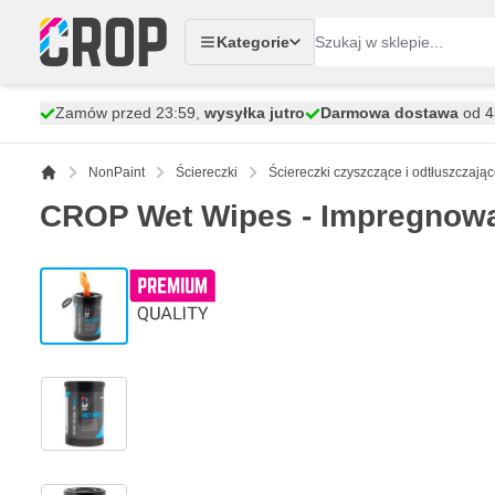
Przejdź do treści
Kategorie
Zamów przed 23:59,
wysyłka jutro
Darmowa dostawa
od 43
NonPaint
Ściereczki
Ściereczki czyszczące i odtłuszczają
CROP Wet Wipes - Impregnowa
View larger image
View larger image