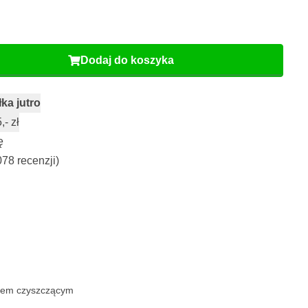
Dodaj do koszyka
ka jutro
- zł
ę
078 recenzji)
iem czyszczącym