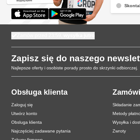
Skontak
Zamów przed 23:59,
wysyłka jutro
Zapisz się do naszego newslet
Najlepsze oferty i osobiste porady prosto do skrzynki odbiorczej.
Obsługa klienta
Zamówi
Zaloguj się
Składanie za
Utwórz konto
Metody płatno
Obsluga klienta
Wysyłka i do
Najczęściej zadawane pytania
Zwroty
Zakupy firmowe