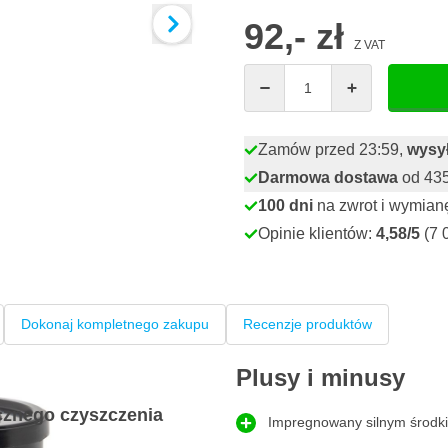
92,- zł
Z VAT
Ilość
Zamów przed 23:59,
wysył
Darmowa dostawa
od 435,
100 dni
na zwrot i wymian
Opinie klientów:
4,58/5
(7 
Dokonaj kompletnego zakupu
Recenzje produktów
Plusy i minusy
cznego czyszczenia
Impregnowany silnym środk