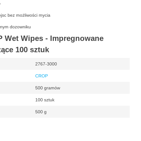
e
jsc bez możliwości mycia
ionym dozowniku
P Wet Wipes - Impregnowane
zące 100 sztuk
2767-3000
CROP
500 gramów
100 sztuk
500 g
zące i odtłuszczające