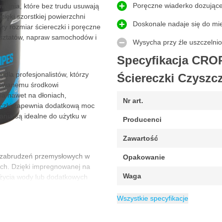
Poręczne wiaderko dozując
wania, które bez trudu usuwają
zięki szorstkiej powierzchni
Doskonale nadaje się do mie
y rozmiar ściereczki i poręczne
arsztatów, napraw samochodów i
Wysycha przy źle uszczeln
Specyfikacja CRO
 dla profesjonalistów, którzy
Ściereczki Czyszc
gnowanemu środkowi
a nawet na dłoniach,
Nr art.
reczki zapewnia dodatkową moc
ania są idealne do użytku w
Producenci
Zawartość
h zabrudzeń przemysłowych w
Opakowanie
ch. Dzięki impregnowanej na
Waga
użycia wody lub dodatkowych
ja myjąca nie jest w zasięgu ręki,
Długość
Szerokość
EAN
Kategoria
6095706110164
26 cm
Ściereczki czyszc
27 cm
wają farbę, olej, smar i inne
Wszystkie specyfikacje