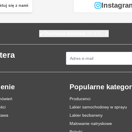
Instagra
tuj się z nami
Darmowa dostawa
od 435,- zł
tera
Adres e-mail
enie
Popularne kategor
mówień
Producenci
ści
Lakier samochodowy w sprayu
stawa
Lakier bezbarwny
Malowanie natryskowe
Polerki