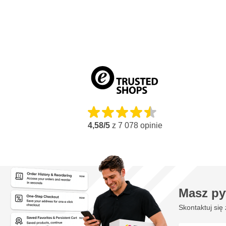
4,58/5
z
7 078
opinie
Masz py
Skontaktuj się 