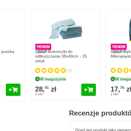
CROP Rękaw
17,
zł
76
W magaz
 olej,
wosk
Ilość
Rozmiar
 puszka
CROP Ściereczki do
CROP Ręka
odtłuszczania 38x40cm - 25
Mikropiank
sztuk
(9)
W magazynie
W maga
28,
zł
17,
z
91
76
Recenzje produkt
Oceń ten produkt jako pierws