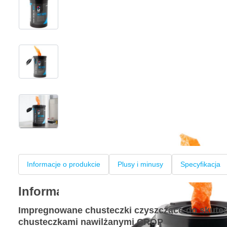
View larger image
View larger image
View larger image
+4
Informacje o produkcie
Plusy i minusy
Specyfikacja
Informacje o produkcie
Impregnowane chusteczki czyszczące do skute
chusteczkami nawilżanymi CROP