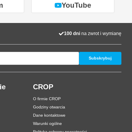
m
YouTube
100 dni
na zwrot i wymianę
Subskrybuj
ie
CROP
O firmie CROP
Godziny otwarcia
Dane kontaktowe
Warunki ogólne
Polityka ochrony prywatności