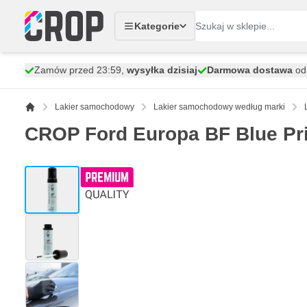
Przejdź do treści
Kategorie
Zamów przed 23:59,
wysyłka dzisiaj
Darmowa dostawa
od 
Lakier samochodowy
Lakier samochodowy według marki
CROP Ford Europa BF Blue Pri
View larger image
View larger image
View larger image