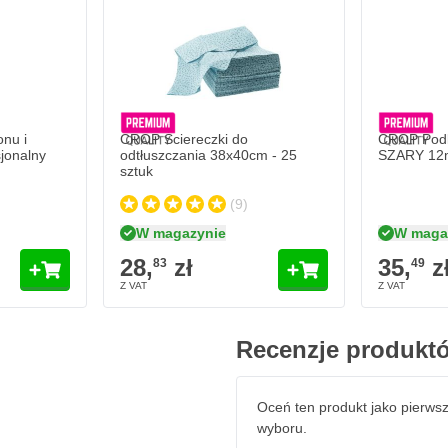
 w sztyfcie
d wpływami zewnętrznymi,
wykończ
Ford Europa Brown Grey
ak lakier, który chroni kolor przed
 sól, a także rysami, odpryskami
ikaliami.
nu i
CROP Ściereczki do
CROP Podk
jonalny
odtłuszczania 38x40cm - 25
SZARY 12
odowego lakieru w sztyfcie
sztuk
(9)
 i wykonany na zamówienie
W magazynie
W maga
u
28,
zł
35,
z
83
49
Recenzje produkt
Oceń ten produkt jako pierws
wyboru.