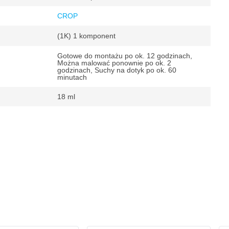
CROP
(1K) 1 komponent
Gotowe do montażu po ok. 12 godzinach,
Można malować ponownie po ok. 2
godzinach, Suchy na dotyk po ok. 60
minutach
18 ml
owy Ford
 m²
.2 m²