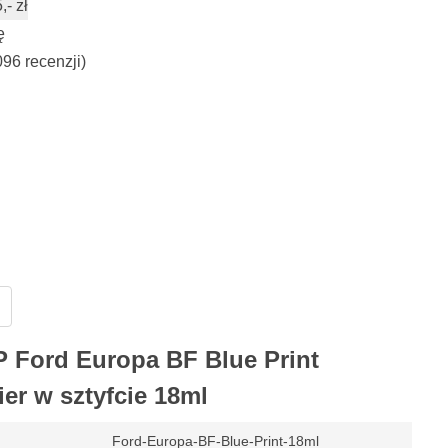
- zł
ę
096 recenzji)
 Ford Europa BF Blue Print
r w sztyfcie 18ml
Ford-Europa-BF-Blue-Print-18ml