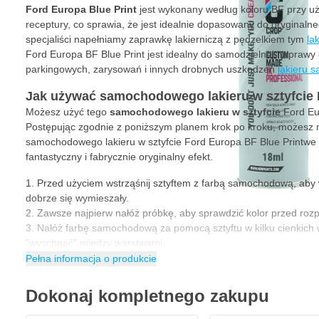
Ford Europa Blue Print
jest wykonany według koloru BF przy uży
receptury, co sprawia, że jest idealnie dopasowany do oryginaln
specjaliści napełniamy zaprawkę lakierniczą z pędzelkiem tym
la
Ford Europa BF Blue Print jest idealny do samodzielnej napraw
parkingowych, zarysowań i innych drobnych uszkodzeń
lakieru
Jak używać samochodowego lakieru w sztyfcie
Możesz użyć tego
samochodowego lakieru w sztyfcie
Ford Eu
Postępując zgodnie z poniższym planem krok po kroku, możesz
samochodowego lakieru w sztyfcie Ford Europa BF Blue Printwe
fantastyczny i fabrycznie oryginalny efekt.
Przed użyciem wstrząśnij sztyftem z farbą samochodową, aby 
dobrze się wymieszały.
Zawsze najpierw nałóż próbkę, aby sprawdzić kolor przed ro
Nałóż farbę samochodową za pomocą sztyftu w kilku cienkich 
"wyschnąć" między warstwami.
Liczba warstw zależy od koloru. Upewnij się, że farba dobrze k
Pełna informacja o produkcie
Nałożyłeś ostatnią warstwę? Teraz pozwól farbie całkowicie wy
samochodowego zależy od temperatury, wilgotności i grubości w
Dokonaj kompletnego zakupu
Wskazówka
: Podczas natryskiwania lakieru samochodowego za
lakierniczej i rękawic nitrylowych przez cały czas.