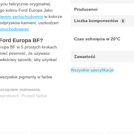
ciu fabrycznie oryginalnej
Producenci
ego koloru Ford Europa Jako
kierem samochodowym
w kolorze
Liczba komponentów
y odprysków kamieni, uszkodzeń
 samochodowego
.
Czas schnięcia w 20°C
 Ford Europa BF?
ropa BF w 5 prostych krokach.
 mieć pewność, że używasz
Zawartość
 właściwy sposób, aby uzyskać
Minimalne pokrycie m²
Maksymalne pokrycie m²
Kategoria
Lakier samochod
0.1
0
Wszystkie specyfikacje
wszystkie pigmenty w farbie
zpoczęciem malowania.
warstwach. Pozwól farbie
ryje.
schnąć. Czas schnięcia lakieru
arstwy.
lecamy noszenie maski