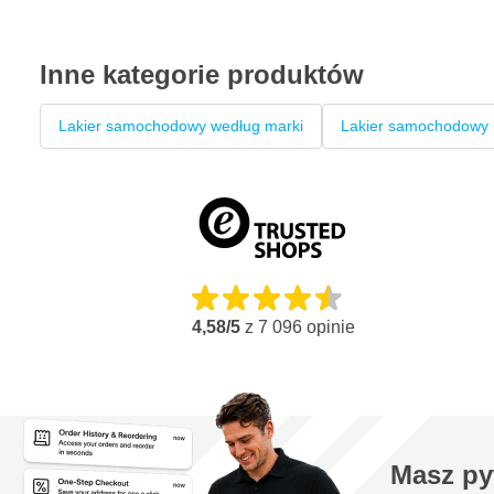
Inne kategorie produktów
Lakier samochodowy według marki
Lakier samochodowy
4,58/5
z
7 096
opinie
Masz py