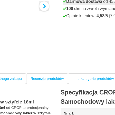
Darmowa dostawa
od 435,
100 dni
na zwrot i wymian
Opinie klientów:
4,58/5
(7 
tnego zakupu
Recenzje produktów
Inne kategorie produktów
Specyfikacja CROP
Samochodowy lakie
w sztyfcie 18ml
8ml
od CROP to profesjonalny
mochodowy lakier w sztyfcie
Nr art.