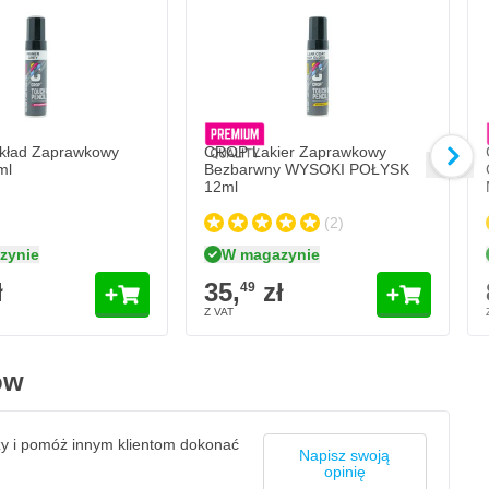
C
8
Ilo
Wa
ład Zaprawkowy
CROP Lakier Zaprawkowy
ml
Bezbarwny WYSOKI POŁYSK
12ml
(2)
zynie
W magazynie
ł
35,
zł
49
ów
zy i pomóż innym klientom dokonać
Napisz swoją
opinię