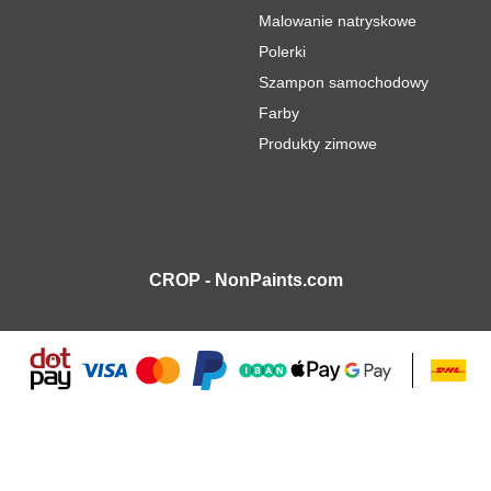
Malowanie natryskowe
Polerki
Szampon samochodowy
Farby
Produkty zimowe
CROP - NonPaints.com
chodowy lakier w sztyfcie 18ml
56,