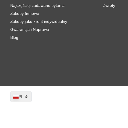
Najczęściej zadawane pytania
Zwroty
Zakupy firmowe
Zakupy jako klient indywidualny
Gwarancja i Naprawa
Blog
Język
PL
CROP Ford Europa BF Blue Print Samo
Wysyłka w ciągu 3-4 dni