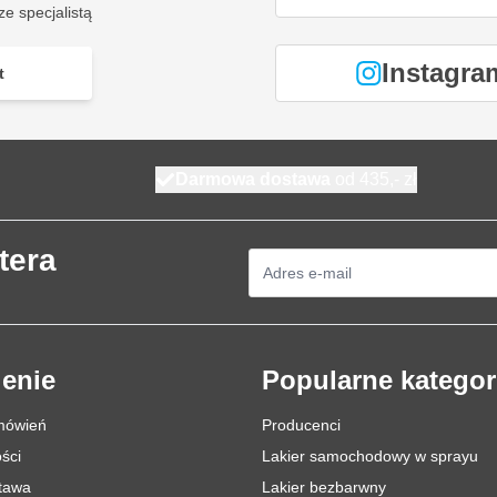
ze specjalistą
Instagra
t
Darmowa dostawa
od 435,- zł
tera
Adres e-mail
enie
Popularne kategor
mówień
Producenci
ści
Lakier samochodowy w sprayu
stawa
Lakier bezbarwny