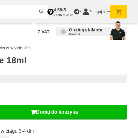
4,58/5
Zaloguj się
zł
7 096 reviews
Obsługa klienta
Z VAT
Kontakt
er w sztyfcie 18ml
e 18ml
Dodaj do koszyka
w ciągu 3-4 dni