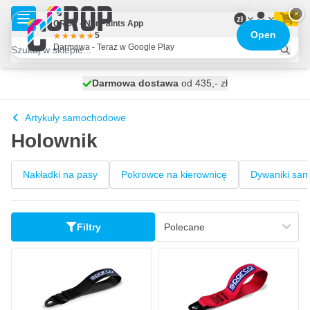
Przejdź do treści
×
zł
CROP - NonPaints App
Open
5
Darmowa - Teraz w Google Play
Darmowa dostawa
100 dni
wysyłka jutro
od 435,- zł
Artykuły samochodowe
Holownik
Nakładki na pasy
Pokrowce na kierownicę
Dywaniki sa
Filtry