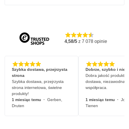
4,58/5
z
7 078
opinie
Szybka dostawa, przejrzysta
Dobrze, szybko i nie
strona
Dobra jakość produktów
Szybka dostawa, przejrzysta
dostawa, niezawodna
strona internetowa, świetne
współpraca.
produkty!
1 miesiąc temu
·
Gerben,
1 miesiąc temu
·
John
Druten
Tienen