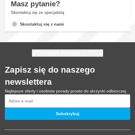
Masz pytanie?
Skontaktuj się ze specjalistą
Skontaktuj się z nami
Darmowa dostawa
100 dni
wysyłka jutro
od 435,- zł
Zapisz się do naszego
newslettera
Najlepsze oferty i osobiste porady prosto do skrzynki odbiorczej.
Adres e-mail
Subskrybuj