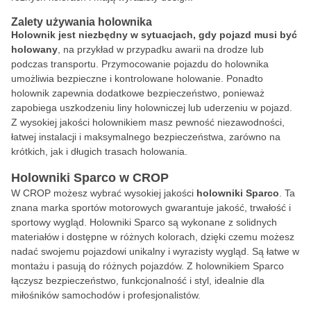
Zalety używania holownika
Holownik jest niezbędny w sytuacjach, gdy pojazd musi być
holowany
, na przykład w przypadku awarii na drodze lub
podczas transportu. Przymocowanie pojazdu do holownika
umożliwia bezpieczne i kontrolowane holowanie. Ponadto
holownik zapewnia dodatkowe bezpieczeństwo, ponieważ
zapobiega uszkodzeniu liny holowniczej lub uderzeniu w pojazd.
Z wysokiej jakości holownikiem masz pewność niezawodności,
łatwej instalacji i maksymalnego bezpieczeństwa, zarówno na
krótkich, jak i długich trasach holowania.
Holowniki Sparco w CROP
W CROP możesz wybrać wysokiej jakości
holowniki Sparco
. Ta
znana marka sportów motorowych gwarantuje jakość, trwałość i
sportowy wygląd. Holowniki Sparco są wykonane z solidnych
materiałów i dostępne w różnych kolorach, dzięki czemu możesz
nadać swojemu pojazdowi unikalny i wyrazisty wygląd. Są łatwe w
montażu i pasują do różnych pojazdów. Z holownikiem Sparco
łączysz bezpieczeństwo, funkcjonalność i styl, idealnie dla
miłośników samochodów i profesjonalistów.