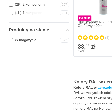
(2K) 2 komponenty
207
Ilość
Stopień połysku
(1K) 1 komponent
344
CROP Spray RAL 901
Grafitowy 400ml
Produkty na stanie
(1)
W magazynie
572
33,
zł
43
Kolory RAL w aer
Kolory RAL w
aerozol
RAL we wszystkich odci
Aerozol RAL zawiera szy
odporny na zarysowania,
numeru RAL na Nonpain