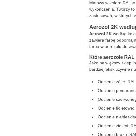
Matowy w kolore RAL w 
wykończenia. Tworzy to 
zastosowań, w których 
Aerozol 2K wedłu
Aerozol 2K
według kolo
zawiera farbę odporną n
farba w aerozolu do ws
Które aerozole RAL
Jako największy sklep 
bardziej ekskluzywne nu
Odcienie żółte: R
Odcienie pomarań
Odcienie czerwone
Odcienie fioletowe
Odcienie niebiesk
Odcienie zieleni: 
Odcienie brązu: R