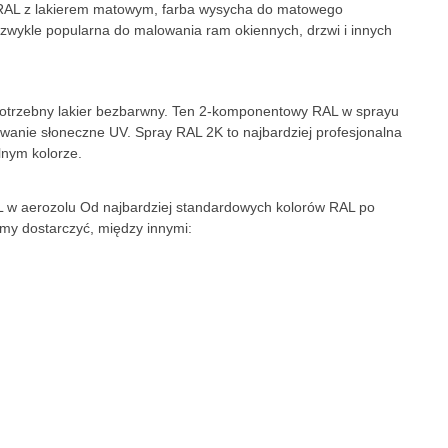
e RAL z lakierem matowym, farba wysycha do matowego
ezwykle popularna do malowania ram okiennych, drzwi i innych
 potrzebny lakier bezbarwny. Ten 2-komponentowy RAL w sprayu
wanie słoneczne UV. Spray RAL 2K to najbardziej profesjonalna
lnym kolorze.
L w aerozolu Od najbardziej standardowych kolorów RAL po
my dostarczyć, między innymi: