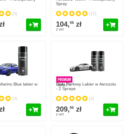
Spray
(3)
(12)
zł
104,
zł
98
rino Blue lakier w
Biały Perłowy Lakier w Aerozolu
- 2 Spraye
(3)
(3)
zł
209,
zł
96