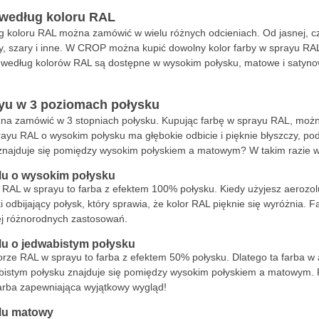
 według koloru RAL
 koloru RAL można zamówić w wielu różnych odcieniach. Od jasnej, czys
łty, szary i inne. W CROP można kupić dowolny kolor farby w sprayu RA
według kolorów RAL są dostępne w wysokim połysku, matowe i satynowe.
yu w 3 poziomach połysku
na zamówić w 3 stopniach połysku. Kupując farbę w sprayu RAL, mo
ayu RAL o wysokim połysku ma głębokie odbicie i pięknie błyszczy, p
 znajduje się pomiędzy wysokim połyskiem a matowym? W takim razie w
lu o wysokim połysku
 RAL w sprayu to farba z efektem 100% połysku. Kiedy użyjesz aerozol
i odbijający połysk, który sprawia, że kolor RAL pięknie się wyróżnia.
ej różnorodnych zastosowań.
lu o jedwabistym połysku
orze RAL w sprayu to farba z efektem 50% połysku. Dlatego ta farba 
bistym połysku znajduje się pomiędzy wysokim połyskiem a matowym. 
arba zapewniająca wyjątkowy wygląd!
lu matowy