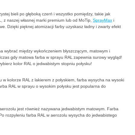
tej bieli po głęboką czerń i wszystko pomiędzy, takie jak
L, z naszej własnej marki premium lub od MoTip,
SprayMax
i
 Dzięki pięknej atomizacji farby uzyskasz ładny i zwarty efekt
żna wybrać między wykończeniem błyszczącym, matowym i
odczas gdy matowa farba w sprayu RAL zapewnia surowy wygląd!
ybierz kolor RAL o jedwabistym stopniu połysku!
u w kolorze RAL z lakierem z połyskiem, farba wysycha na wysoki
 Farba RAL w sprayu o wysokim połysku jest popularna do
w aerozolu jest również nazywana jedwabistym matowym. Farba
Po rozpyleniu farba RAL w aerozolu wysycha do jedwabistego