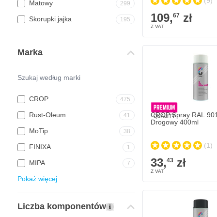
(9)
Matowy
299
109,
zł
67
Skorupki jajka
195
CROP Spray RAL 9016
Marka
33,
zł
43
W magazynie
Ilość
Stopień połysku
CROP
475
Rust-Oleum
CROP Spray RAL 901
41
Drogowy 400ml
MoTip
38
(1)
FINIXA
1
33,
zł
43
MIPA
7
Pokaż więcej
CROP Spray RAL 9011 
33,
zł
43
Liczba komponentów
W magazynie