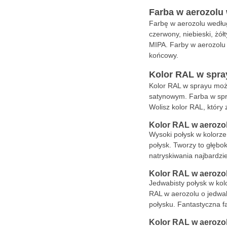
Farba w aerozolu
Farbę w aerozolu według
czerwony, niebieski, żó
MIPA. Farby w aerozolu 
końcowy.
Kolor RAL w spra
Kolor RAL w sprayu moż
satynowym. Farba w spr
Wolisz kolor RAL, który
Kolor RAL w aerozo
Wysoki połysk w kolorze
połysk. Tworzy to głębok
natryskiwania najbardzi
Kolor RAL w aerozo
Jedwabisty połysk w kol
RAL w aerozolu o jedwa
połysku. Fantastyczna f
Kolor RAL w aerozo