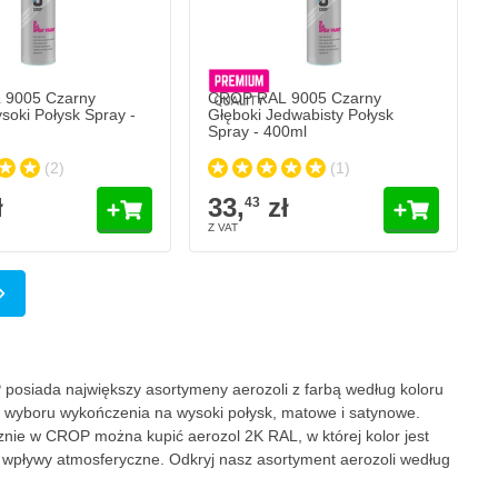
9005 Czarny
CROP RAL 9005 Czarny
soki Połysk Spray -
Głęboki Jedwabisty Połysk
Spray - 400ml
(2)
(1)
ł
33,
zł
43
a
osiada największy asortymeny aerozoli z farbą według koloru
 wyboru wykończenia na wysoki połysk, matowe i satynowe.
cznie w CROP można kupić aerozol 2K RAL, w której kolor jest
 wpływy atmosferyczne. Odkryj nasz asortyment aerozoli według