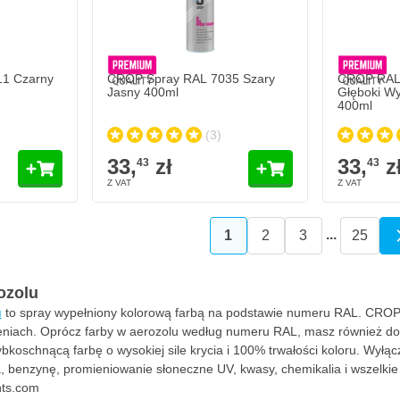
Ilość
Stopień połysku
Dodaj do koszyka
Dodaj do koszyka
1 Czarny
CROP Spray RAL 7035 Szary
CROP RAL 
Jasny 400ml
Głęboki Wy
400ml
(3)
33,
zł
33,
z
43
43
...
1
2
3
25
Aktualnie czytasz stronę
Strona
Strona
Stron
ozolu
u
to spray wypełniony kolorową farbą na podstawie numeru RAL. CROP p
eniach. Oprócz farby w aerozolu według numeru RAL, masz również do
bkoschnącą farbę o wysokiej sile krycia i 100% trwałości koloru. Wyłą
 benzynę, promieniowanie słoneczne UV, kwasy, chemikalia i wszelkie
ts.com