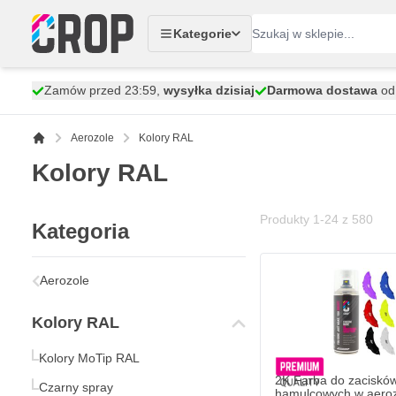
Przejdź do treści
Kategorie
Zamów przed 23:59,
wysyłka dzisiaj
Darmowa dostawa
od 
Aerozole
Kolory RAL
Kolory RAL
Produkty
1
-
24
z
580
Kategoria
2K Farba do zacisków
115,
zł
76
Aerozole
Wysyłka w ciągu 1-
Kolory RAL
Ilość
Stopień połysku
Kolory MoTip RAL
2K Farba do zaciskó
Czarny spray
hamulcowych w aeroz