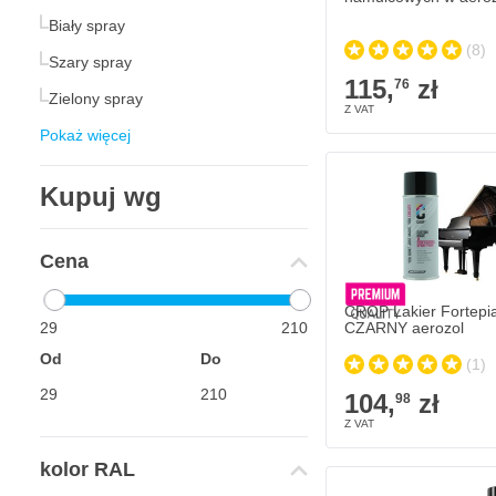
Kolor
Biały spray
(8)
Szary spray
115,
zł
76
Zielony spray
Pokaż więcej
Kupuj wg
Cena
CROP Lakier Fortepi
29
210
CZARNY aerozol
Od
Do
(1)
104,
zł
98
kolor RAL