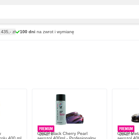
435,- zł
100 dni
na zwrot i wymianę
 hamulcowych w aerozolu 400 ml
2 dni
Dodaj do koszyka
w
CROP Black Cherry Pearl
CROP Meta
olu 400 ml
aerozol 400ml - Profesjonalny
aerozol 40