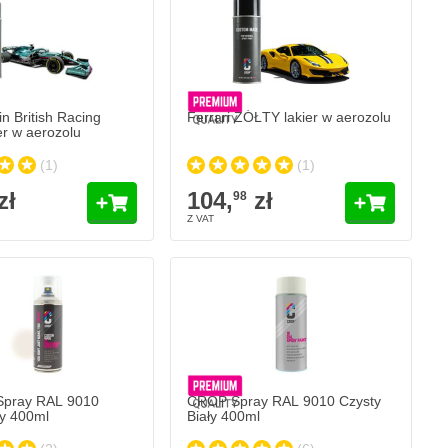
n British Racing
Ferrari ŻÓŁTY lakier w aerozolu
er w aerozolu
(1)
(1)
zł
104,
zł
98
ay RAL 9010 Czysty Biały 400ml
CROP Spray RAL 9010 Czysty Biały 400m
33,
zł
43
w ciągu 1-2 dni
W magazynie
Ilość
łysku
Stopień połysku
Dodaj do koszyka
Dodaj do koszy
pray RAL 9010
CROP Spray RAL 9010 Czysty
ły 400ml
Biały 400ml