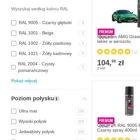
RAL 9005 - Czarny głęboki
6
RAL 1001 - Beige
5
Mercedes AMG Green
lakier w aerozolu
RAL 1002 - Żółty piaskowy
5
(1)
RAL 1021 - Żółty kadmowy
5
104,
zł
98
RAL 2004 - Czysty
5
pomarańczowy
Pokaż więcej
Poziom połysku
Ultra mat
196
Wysoki połysk
389
CROP 2K RAL 9005 
Czarny spray 400ml
Jedwabisty połysk
330