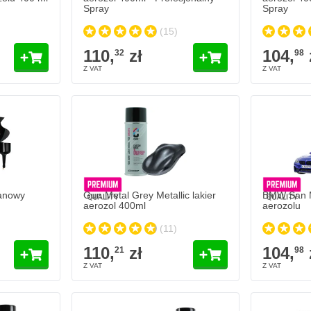
Spray
Spray
(15)
110,
zł
104,
32
98
anowy
Gun Metal Grey Metallic lakier
BMW San Ma
aerozol 400ml
aerozolu
(11)
110,
zł
104,
21
98