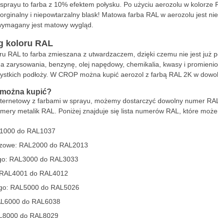
sprayu to farba z 10% efektem połysku. Po użyciu aerozolu w kolorz
orginalny i niepowtarzalny blask! Matowa farba RAL w aerozolu jest ni
wymagany jest matowy wygląd.
g koloru RAL
ru RAL to farba zmieszana z utwardzaczem, dzięki czemu nie jest już
a zarysowania, benzynę, olej napędowy, chemikalia, kwasy i promienio
zystkich podłoży. W CROP można kupić aerozol z farbą RAL 2K w dowo
 można kupić?
internetowy z farbami w sprayu, możemy dostarczyć dowolny numer RA
mery metalik RAL. Poniżej znajduje się lista numerów RAL, które może
AL1000 do RAL1037
czowe: RAL2000 do RAL2013
go: RAL3000 do RAL3033
: RAL4001 do RAL4012
iego: RAL5000 do RAL5026
RAL6000 do RAL6038
AL8000 do RAL8029