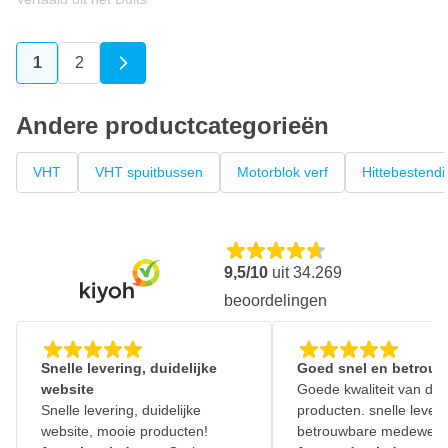
1
2
U lees momenteel pagina
Pagina
Andere productcategorieën
VHT
VHT spuitbussen
Motorblok verf
Hittebestendi
9,5/10
uit
34.269
beoordelingen
Snelle levering, duidelijke
Goed snel en betrouw
website
Goede kwaliteit van de
Snelle levering, duidelijke
producten. snelle leveri
website, mooie producten!
betrouwbare medewerk