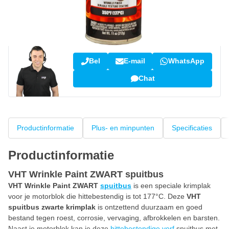
Vraag over dit product?
Neem contact op met onze specialisten
Bel
E-mail
WhatsApp
Chat
Productinformatie
Plus- en minpunten
Specificaties
Productinformatie
VHT Wrinkle Paint ZWART spuitbus
VHT Wrinkle Paint ZWART
spuitbus
is een speciale krimplak
voor je motorblok die hittebestendig is tot 177°C. Deze
VHT
spuitbus zwarte krimplak
is ontzettend duurzaam en goed
bestand tegen roest, corrosie, vervaging, afbrokkelen en barsten.
Naast je motorblok kan je deze
hittebestendige verf
spuitbus met