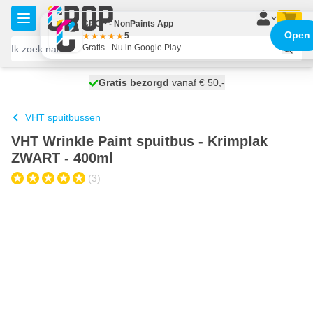
Ga naar de inhoud
CROP - NonPaints App
Open
5
Gratis - Nu in Google Play
100 dagen
Gratis bezorgd
vanaf € 50,-
morgen bezorgd
VHT spuitbussen
VHT Wrinkle Paint spuitbus - Krimplak
ZWART - 400ml
(3)