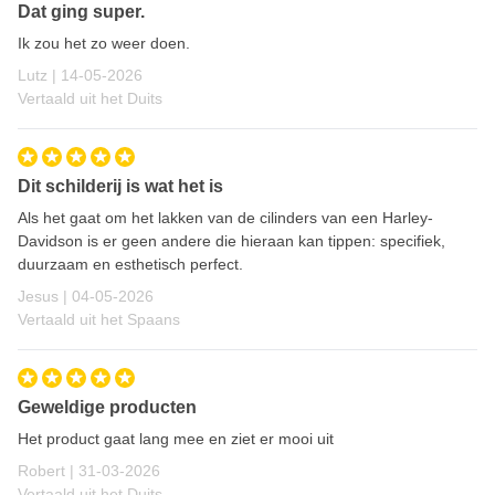
Dat ging super.
Ik zou het zo weer doen.
14 mei 2026
Lutz |
14-05-2026
Vertaald uit het Duits
Dit schilderij is wat het is
Als het gaat om het lakken van de cilinders van een Harley-
Davidson is er geen andere die hieraan kan tippen: specifiek,
duurzaam en esthetisch perfect.
4 mei 2026
Jesus |
04-05-2026
Vertaald uit het Spaans
Geweldige producten
Het product gaat lang mee en ziet er mooi uit
31 maart 2026
Robert |
31-03-2026
Vertaald uit het Duits