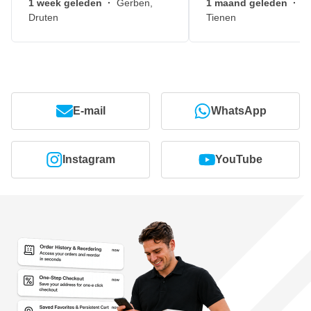
1 week geleden
·
Gerben,
1 maand geleden
·
J
Druten
Tienen
E-mail
WhatsApp
Instagram
YouTube