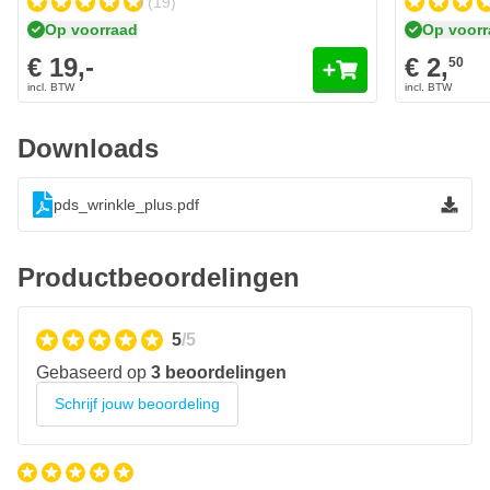
(19)
Op voorraad
Op voor
€ 19,-
€ 2,
50
Downloads
pds_wrinkle_plus.pdf
Productbeoordelingen
5
/5
Gebaseerd op
3 beoordelingen
Schrijf jouw beoordeling