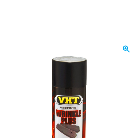
Binnenkort op voorraad
€ 32,
90
incl. BTW
Houd me op de hoogte
Gratis bezorgd
vanaf € 50,-
100 dagen
retourneren en ruilen
Klantbeoordeling:
9,5/10
(34.269 reviews)