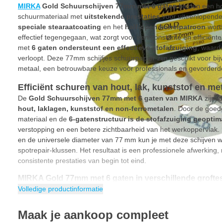
MIRKA
Gold Schuurschijven 77mm met 6 gaten
bieden een ho
schuurmateriaal met
uitstekende prestaties
voor uiteenlopende
speciale stearaatcoating
en het
half‑open korrelpatroon
word
effectief tegengegaan, wat zorgt voor een constante en efficiënt
met
6 gaten ondersteunt een effectieve stofafzuiging
, waard
verloopt. Deze 77mm schijfjes schuurpapier zijn geschikt voor bij
metaal, een betrouwbare keuze voor professionals en gevorderd
Efficiënt schuren van hout, lak, kunststof en me
De
Gold Schuurschijven 77mm met 6 gaten van MIRKA
zijn i
hout, laklagen, kunststof en non‑ferrometalen
. Door de goed
materiaal en de
6‑gatenstructuur is de stofafzuiging geoptim
verstopping en een betere zichtbaarheid van het werkoppervlak. 
en de universele diameter van 77 mm kun je met deze schijven we
spotrepair‑klussen. Het resultaat is een professionele afwerkin
consistente prestaties van begin tot eind.
MIRKA Gold 77mm met 6 gaten in verschillende grofte
Volledige productinformatie
P80
P120
Maak je aankoop compleet