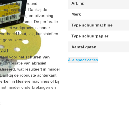
Art. nr.
ogwaardig all‑round
 toepassingen. Dankzij de
Merk
en verstopping en pilvorming
e materiaalafname. De perforatie
Type schuurmachine
oor het werkproces schoner
voorbeeld hout, lak, kunststof en
Type schuurpapier
e gebruikers.
Aantal gaten
taal
deaal voor het
schuren van
Verpakking
Diameter
Geschikt voor
Categorie
77 mm
Schuurpapier
50 stuks
Kunststof, La
Alle specificaties
e combinatie van abrasief
aliseerd
, wat resulteert in minder
Dankzij de robuuste achterkant
rken in kleinere machines of bij
g, met minder onderbrekingen en
s