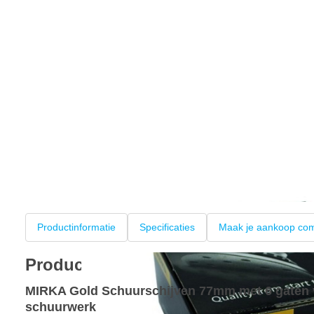
Productinformatie
Specificaties
Maak je aankoop com
Productinformatie
MIRKA Gold Schuurschijven 77mm met 6 gaten v
schuurwerk