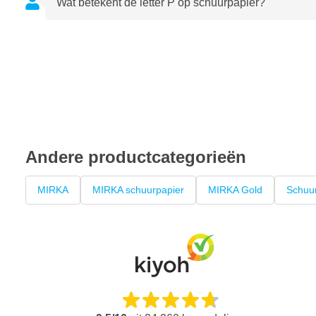
Wat betekent de letter P op schuurpapier?
Werkvoordeel: Minder verstopping en pilvorming dankzij ste
Schuurkwaliteit: Snelle materiaalafname met consistente, pr
Andere productcategorieën
MIRKA
MIRKA schuurpapier
MIRKA Gold
Schuu