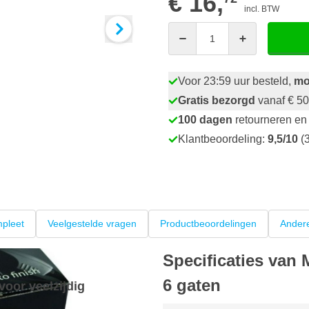
€ 16,
incl. BTW
Aantal
Voor 23:59 uur besteld,
mo
Gratis bezorgd
vanaf € 50
100 dagen
retourneren en 
Klantbeoordeling:
9,5/10
(3
pleet
Veelgestelde vragen
Productbeoordelingen
Andere
Specificaties van
6 gaten
oor veelzijdig