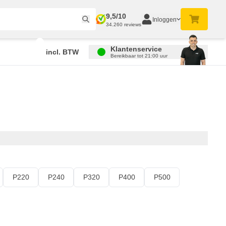
9,5/10
Inloggen
34.260 reviews
Klantenservice
incl. BTW
Bereikbaar tot 21:00 uur
P220
P240
P320
P400
P500