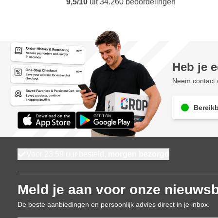
9,5/10
uit
34.260
beoordelingen
Heb je 
Neem contact o
Bereikb
Voor 23:59 uur besteld,
morgen bezorgd
Meld je aan voor onze nieuwsb
De beste aanbiedingen en persoonlijk advies direct in je inbox.