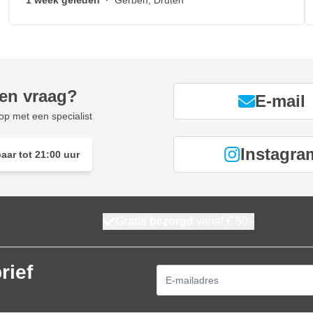
1 week geleden
·
Gerben, Druten
een vraag?
E-mail
p met een specialist
Instagra
aar tot 21:00 uur
Gratis bezorgd
vanaf € 50,-
rief
E-mailadres