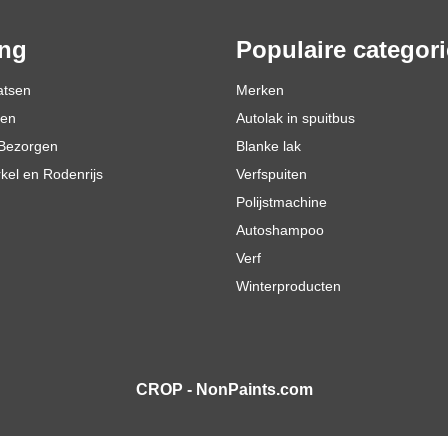
ing
Populaire categor
atsen
Merken
den
Autolak in spuitbus
Bezorgen
Blanke lak
rkel en Rodenrijs
Verfspuiten
Polijstmachine
Autoshampoo
Verf
Winterproducten
CROP - NonPaints.com