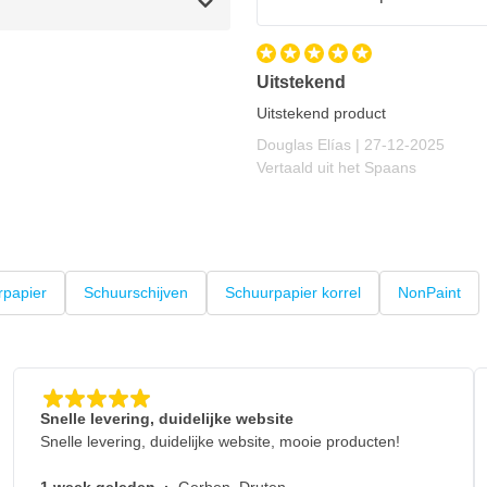
araatcoating
ofessionele afwerking
Uitstekend
Uitstekend product
27 december 202
Douglas Elías |
27-12-2025
Vertaald uit het Spaans
rpapier
Schuurschijven
Schuurpapier korrel
NonPaint
Snelle levering, duidelijke website
Snelle levering, duidelijke website, mooie producten!