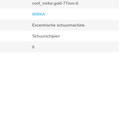
conf_mirka-gold-77mm-6
MIRKA
Excentrische schuurmachine
Schuurschijven
6
k (alle), Metaal, Hout