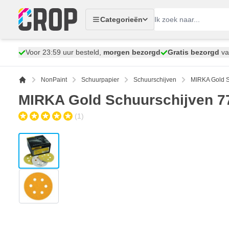
Ga naar de inhoud
Categorieën
Voor 23:59 uur besteld,
morgen bezorgd
Gratis bezorgd
va
NonPaint
Schuurpapier
Schuurschijven
MIRKA Gold S
MIRKA Gold Schuurschijven 7
(1)
View larger image
View larger image