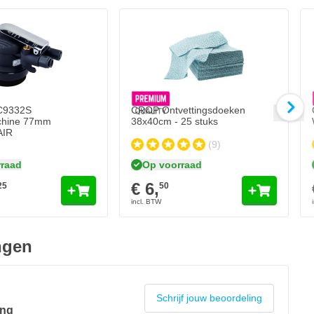
C9332S
CROP Ontvettingsdoeken
chine 77mm
38x40cm - 25 stuks
IR
(9)
raad
Op voorraad
€ 6,
25
50
ngen
Schrijf jouw beoordeling
ing