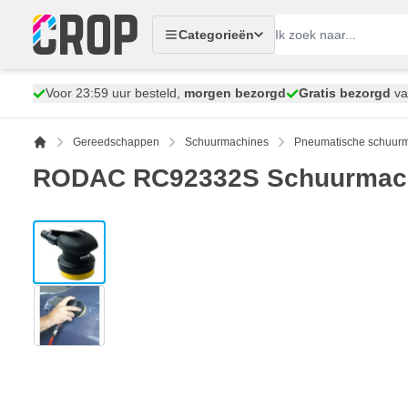
Ga naar de inhoud
Categorieën
Voor 23:59 uur besteld,
morgen bezorgd
Gratis bezorgd
va
Gereedschappen
Schuurmachines
Pneumatische schuur
RODAC RC92332S Schuurmac
View larger image
View larger image