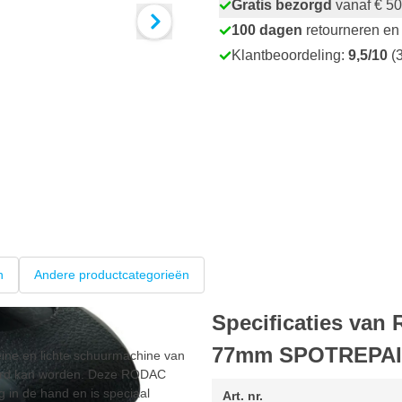
Gratis bezorgd
vanaf € 50
100 dagen
retourneren en 
Klantbeoordeling:
9,5/10
(3
n
Andere productcategorieën
Specificaties va
77mm SPOTREPA
eine en lichte schuurmachine van
huurd kan worden. Deze RODAC
g in de hand en is speciaal
Art. nr.