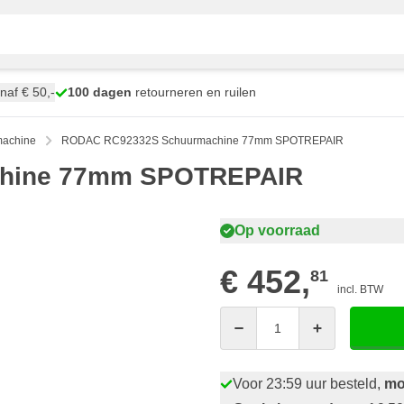
naf € 50,-
100 dagen
retourneren en ruilen
machine
RODAC RC92332S Schuurmachine 77mm SPOTREPAIR
hine 77mm SPOTREPAIR
Op voorraad
€ 452,
81
incl. BTW
Aantal
Voor 23:59 uur besteld,
mo