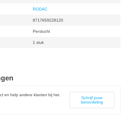
RODAC
8717659228120
Perslucht
1 stuk
 minuut
omw/min
omw/min
mm
ngen
ct en help andere klanten bij het
Schrijf jouw
beoordeling