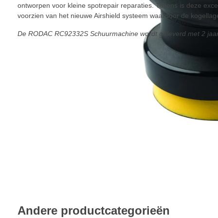
ontworpen voor kleine spotrepair reparaties. Tevens is deze exc
voorzien van het nieuwe Airshield systeem waardoor de kogellag
De RODAC RC92332S Schuurmachine wordt geleverd met 2 jaar 
Andere productcategorieën