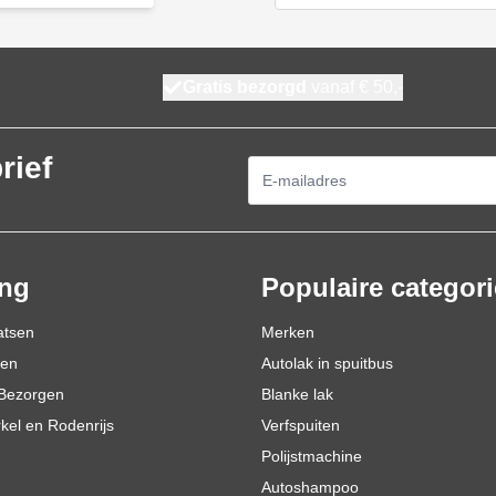
Gratis bezorgd
vanaf € 50,-
rief
E-mailadres
ing
Populaire categor
atsen
Merken
den
Autolak in spuitbus
Bezorgen
Blanke lak
rkel en Rodenrijs
Verfspuiten
Polijstmachine
Autoshampoo