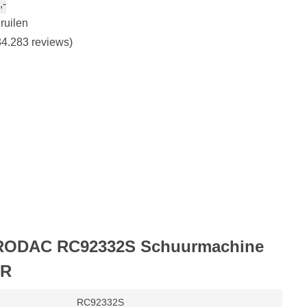
,-
ruilen
4.283 reviews)
n RODAC RC92332S Schuurmachine
IR
RC92332S