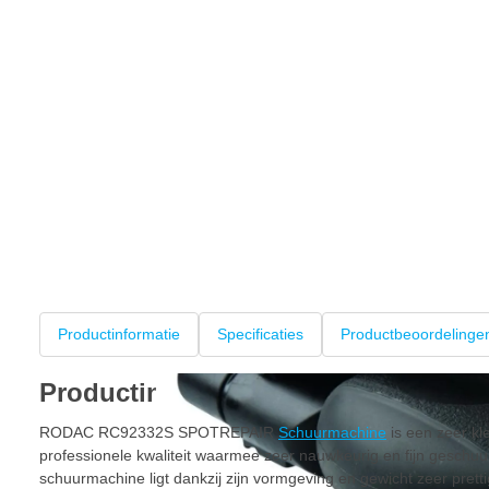
Productinformatie
Specificaties
Productbeoordelinge
Productinformatie
RODAC RC92332S SPOTREPAIR
Schuurmachine
is een zeer kl
professionele kwaliteit waarmee zeer nauwkeurig en fijn gesc
schuurmachine ligt dankzij zijn vormgeving en gewicht zeer pretti