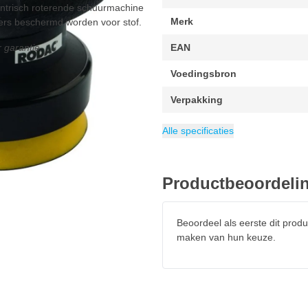
entrisch roterende schuurmachine
Merk
ers beschermd worden voor stof.
garantie.
EAN
Voedingsbron
Verpakking
Schuurzool
Luchtverbruik
Excentrische uitslag
Diameter
Minimum toerental
Maximale snelheid
Categorie
77 mm
Schuurmachines
Klittenband
170 liter per
12000 
12000 
2.5 
Alle specificaties
Productbeoordeli
Beoordeel als eerste dit produ
maken van hun keuze.