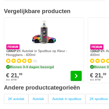
Verf wordt op maat gemaakt en afgevuld
OEM, RAL en NCS kleuren mogelijk
Vergelijkbare producten
2K spray met professionele spuitkop
Hoge dekkracht
Krasvaste laklaag
Bestand tegen oliën, brandstof, zuren en chemicaliën
CROP 2K Autolak in Spuitbus op Kleur -
CROP 2K Aut
Hoogglans - 400ml
400ml
(6)
Binnen 3-4 dagen bezorgd
Binnen 3
€ 21,
€ 21,
99
99
Andere productcategorieën
2K autolak
Autolak
Autolak in spuitbus
2K spuitbus