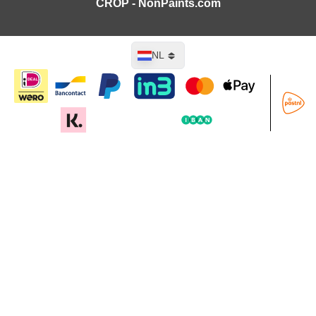
CROP - NonPaints.com
Taal
NL
In mijn winkelwagen