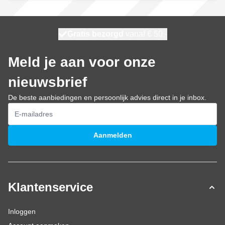
100 dagen
Gratis bezorgd
vanaf € 50,-
morgen bezorgd
Meld je aan voor onze
nieuwsbrief
De beste aanbiedingen en persoonlijk advies direct in je inbox.
E-mailadres
Aanmelden
Klantenservice
Inloggen