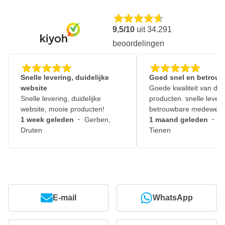
9,5/10
uit
34.291
beoordelingen
Snelle levering, duidelijke
Goed snel en betrouw
website
Goede kwaliteit van de
Snelle levering, duidelijke
producten. snelle leveri
website, mooie producten!
betrouwbare medewerk
1 week geleden
·
Gerben,
1 maand geleden
·
J
Druten
Tienen
E-mail
WhatsApp