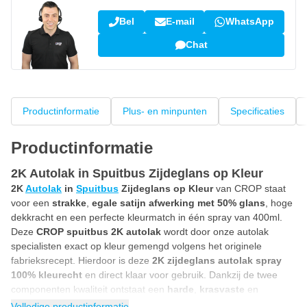
Bel
E-mail
WhatsApp
Chat
Productinformatie
Plus- en minpunten
Specificaties
Productinformatie
2K Autolak in Spuitbus Zijdeglans op Kleur
2K
Autolak
in
Spuitbus
Zijdeglans op Kleur
van CROP staat
voor een
strakke
,
egale satijn afwerking met 50% glans
, hoge
dekkracht en een perfecte kleurmatch in één spray van 400ml.
Deze
CROP spuitbus 2K autolak
wordt door onze autolak
specialisten exact op kleur gemengd volgens het originele
fabrieksrecept. Hierdoor is deze
2K zijdeglans autolak spray
100% kleurecht
en direct klaar voor gebruik. Dankzij de twee
componenten kwaliteit ontstaat een
harde
,
krasvaste
en
duurzame laklaag
met een moderne satijnglans uitstraling. Dit
Volledige productinformatie