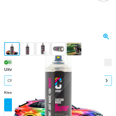
View larger image
View larger image
View larger image
View larger image
View larger image
+2
Binnen 3-4 dagen bezorgd
Uitvoering
CROP 2K Autolak in Spuitbus op Kleur - Zijdeglans - 400ml
Kies je uitvoering
Kies je kleur