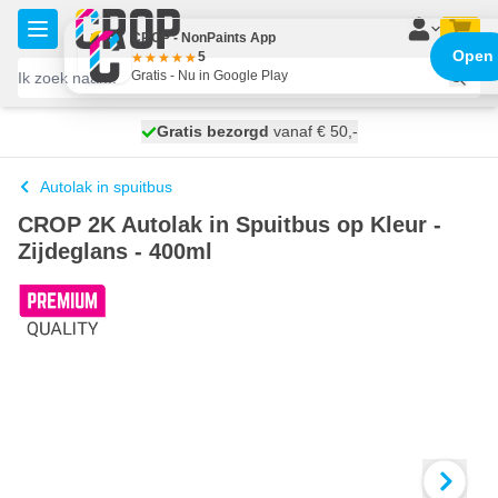
Ga naar de inhoud
CROP - NonPaints App
Open
5
Gratis - Nu in Google Play
100 dagen
Gratis bezorgd
vanaf € 50,-
morgen bezorgd
Autolak in spuitbus
CROP 2K Autolak in Spuitbus op Kleur -
Zijdeglans - 400ml