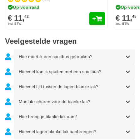
Prachtig zijdeglans effect (50% glansgraad)
Op voorraad
Op voor
Krasvast en -bestendig
€ 11,
€ 11,
42
45
Chemicaliënbestendig
Bestand tegen alle weersinvloeden
Veelgestelde vragen
Blanke lak met UV bescherming
Transparante lak (beïnvloed de kleur niet)
Hoe moet ik een spuitbus gebruiken?
Vergeelt niet
Sneldrogend
Hoeveel kan ik spuiten met een spuitbus?
Na activeren is de spuitbus 6 uur lang houdbaar
Droogtijd:
Hoeveel tijd tussen de lagen blanke lak?
Stofdroog na 10 tot 15 minuten bij 20°C
Moet ik schuren voor de blanke lak?
Grijpvast na 4 uur bij 20°C
Hoe breng je blanke lak aan?
Volledig uitgehard na 24 uur bij 20°C
Hoeveel lagen blanke lak aanbrengen?