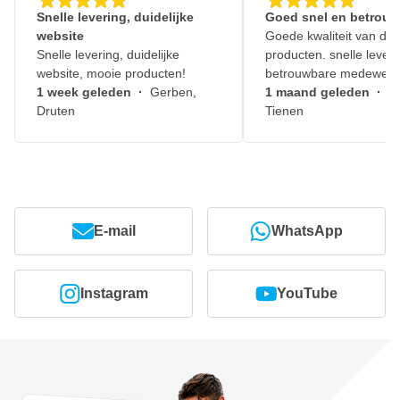
Snelle levering, duidelijke
Goed snel en betrouw
website
Goede kwaliteit van de
Snelle levering, duidelijke
producten. snelle leveri
website, mooie producten!
betrouwbare medewerk
1 week geleden
·
Gerben,
1 maand geleden
·
J
Druten
Tienen
E-mail
WhatsApp
Instagram
YouTube