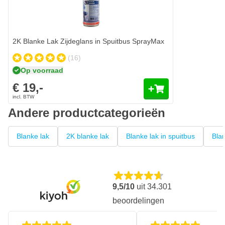
2K Blanke Lak Zijdeglans in Spuitbus SprayMax
(16)
Op voorraad
€ 19,-
Andere productcategorieën
Blanke lak
2K blanke lak
Blanke lak in spuitbus
Blan
9,5/10
uit
34.301
beoordelingen