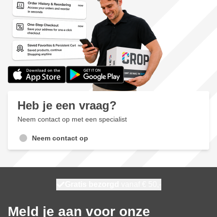
Heb je een vraag?
Neem contact op met een specialist
Neem contact op
100 dagen
Gratis bezorgd
vanaf € 50,-
morgen bezorgd
Meld je aan voor onze