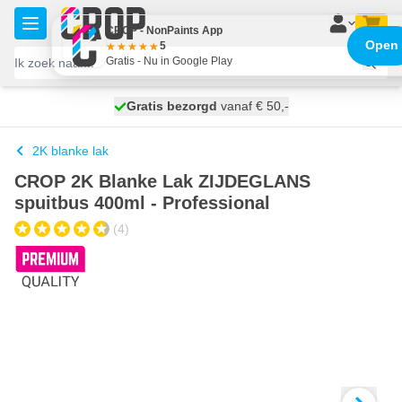
Ga naar de inhoud
CROP - NonPaints App
Open
5
Gratis - Nu in Google Play
100 dagen
Gratis bezorgd
vanaf € 50,-
morgen bezorgd
2K blanke lak
CROP 2K Blanke Lak ZIJDEGLANS
spuitbus 400ml - Professional
(4)