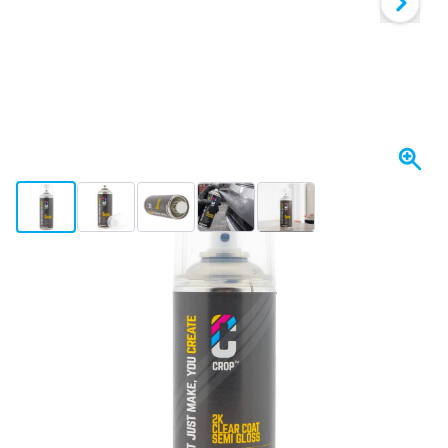
View larger image
View larger image
View larger image
View larger image
View larger image
+3
Op voorraad
Uitvoering
CROP 2K Blanke Lak ZIJDEGLANS spuitbus 400ml - Professional
Kies je aantal
90
1 stuk
€ 18,