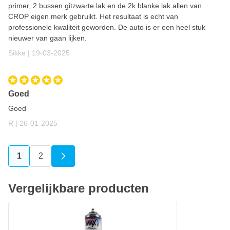
primer, 2 bussen gitzwarte lak en de 2k blanke lak allen van
CROP eigen merk gebruikt. Het resultaat is echt van
professionele kwaliteit geworden. De auto is er een heel stuk
nieuwer van gaan lijken.
19 maart 2025
Sikke |
19-03-2025
Goed
Goed
26 januari 2025
R |
26-01-2025
1
2
U lees momenteel pagina
Pagina
Vergelijkbare producten