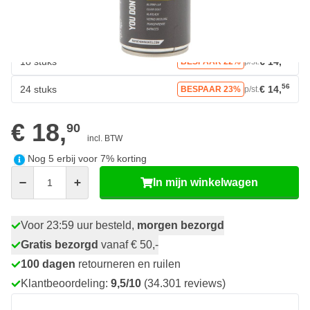
58
6 stuks
€ 17,
BESPAAR 7%
p/st.
44
12 stuks
€ 16,
BESPAAR 13%
p/st.
74
18 stuks
€ 14,
BESPAAR 22%
p/st.
56
24 stuks
€ 14,
BESPAAR 23%
p/st.
€ 18,
90
incl. BTW
Nog
5
erbij voor
7
% korting
Aantal
In mijn winkelwagen
Voor 23:59 uur besteld,
morgen bezorgd
Gratis bezorgd
vanaf € 50,-
100 dagen
retourneren en ruilen
Klantbeoordeling:
9,5/10
(34.301 reviews)