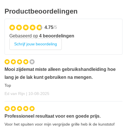
Productbeoordelingen
4.75
/5
Gebaseerd op
4 beoordelingen
Schrijf jouw beoordeling
Mooi zijdemat miste alleen gebruikshandleiding hoe
lang je de lak kunt gebruiken na mengen.
Top
10 augustus 2025
Ed van Rijn |
10-08-2025
Professioneel resultaat voor een goede prijs.
Voor het spuiten voor mijn vergrijsde grille heb ik de kunststof