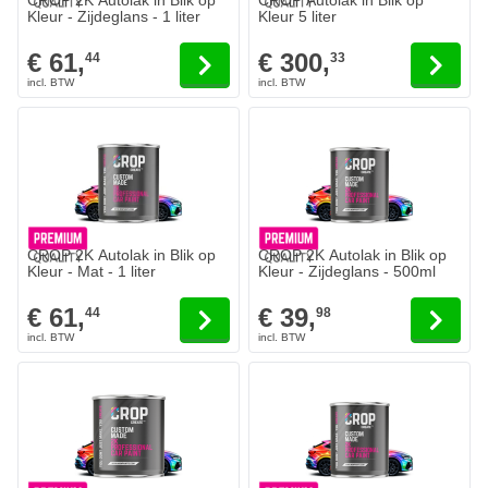
CROP 2K Autolak in Blik op
CROP Autolak in Blik op
Kleur - Zijdeglans - 1 liter
Kleur 5 liter
€ 61,
€ 300,
44
33
CROP 2K Autolak in Blik op
CROP 2K Autolak in Blik op
Kleur - Mat - 1 liter
Kleur - Zijdeglans - 500ml
€ 61,
€ 39,
44
98