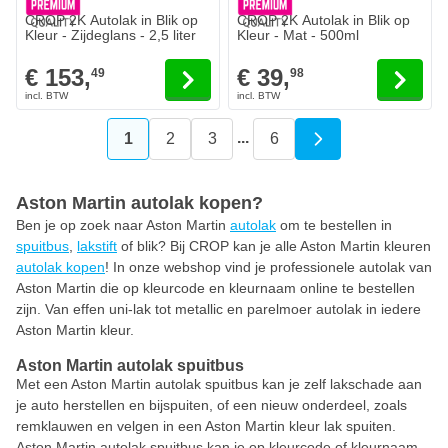
CROP 2K Autolak in Blik op
CROP 2K Autolak in Blik op
Kleur - Zijdeglans - 2,5 liter
Kleur - Mat - 500ml
€ 153,
€ 39,
49
98
...
1
2
3
6
U lees momenteel pagina
Pagina
Pagina
Pagina
Aston Martin autolak kopen?
Ben je op zoek naar Aston Martin
autolak
om te bestellen in
spuitbus
,
lakstift
of blik? Bij CROP kan je alle Aston Martin kleuren
autolak kopen
! In onze webshop vind je professionele autolak van
Aston Martin die op kleurcode en kleurnaam online te bestellen
zijn. Van effen uni-lak tot metallic en parelmoer autolak in iedere
Aston Martin kleur.
Aston Martin autolak spuitbus
Met een Aston Martin autolak spuitbus kan je zelf lakschade aan
je auto herstellen en bijspuiten, of een nieuw onderdeel, zoals
remklauwen en velgen in een Aston Martin kleur lak spuiten.
Aston Martin autolak spuitbus kan je op kleurcode of kleurnaam