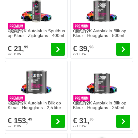
CROP 2K Autolak in Spuitbus
CROP 2K Autolak in Blik op
op Kleur - Zijdeglans - 400ml
Kleur - Hoogglans - 500ml
€ 21,
€ 39,
99
98
CROP 2K Autolak in Blik op
CROP 2K Autolak in Blik op
Kleur - Hoogglans - 2,5 liter
Kleur - Hoogglans - 250ml
€ 153,
€ 31,
49
36