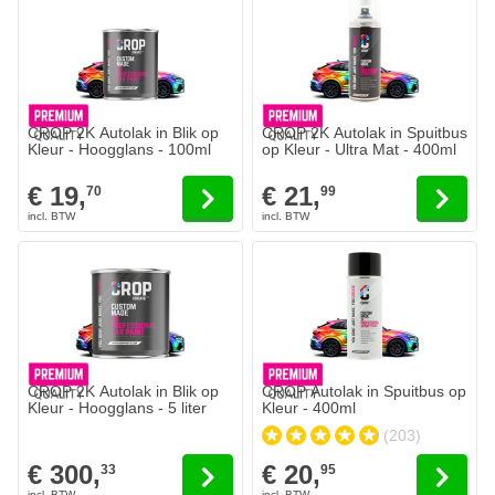
CROP 2K Autolak in Blik op
CROP 2K Autolak in Spuitbus
Kleur - Hoogglans - 100ml
op Kleur - Ultra Mat - 400ml
€ 19,
€ 21,
70
99
CROP 2K Autolak in Blik op
CROP Autolak in Spuitbus op
Kleur - Hoogglans - 5 liter
Kleur - 400ml
(203)
€ 300,
€ 20,
33
95