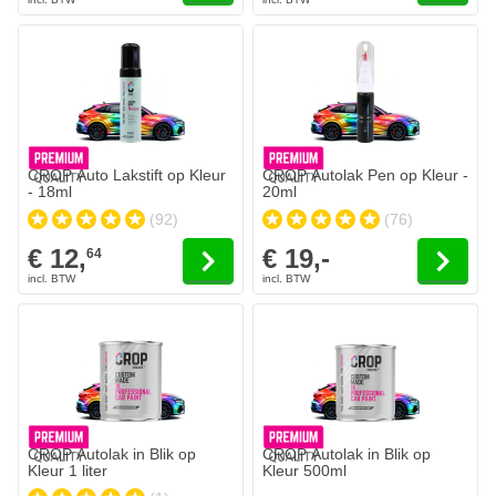
CROP Auto Lakstift op Kleur
CROP Autolak Pen op Kleur -
- 18ml
20ml
(92)
(76)
€ 12,
€ 19,-
64
CROP Autolak in Blik op
CROP Autolak in Blik op
Kleur 1 liter
Kleur 500ml