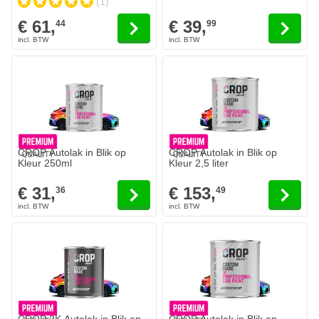
(1)
€ 61,
€ 39,
44
99
CROP Autolak in Blik op
CROP Autolak in Blik op
Kleur 250ml
Kleur 2,5 liter
€ 31,
€ 153,
36
49