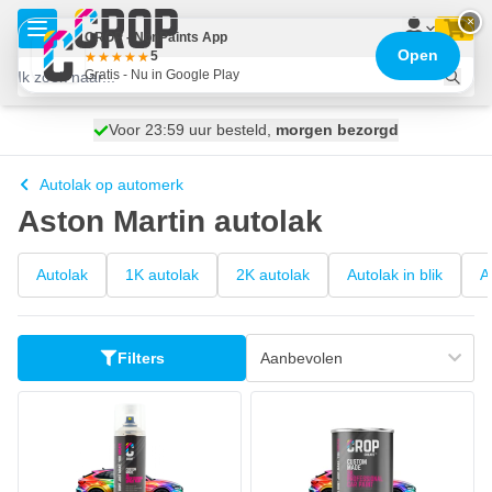
Ga naar de inhoud
×
CROP - NonPaints App
Open
5
Gratis - Nu in Google Play
Voor 23:59 uur besteld,
100 dagen
Gratis bezorgd
morgen bezorgd
Autolak op automerk
Aston Martin autolak
Autolak
1K autolak
2K autolak
Autolak in blik
A
Filters