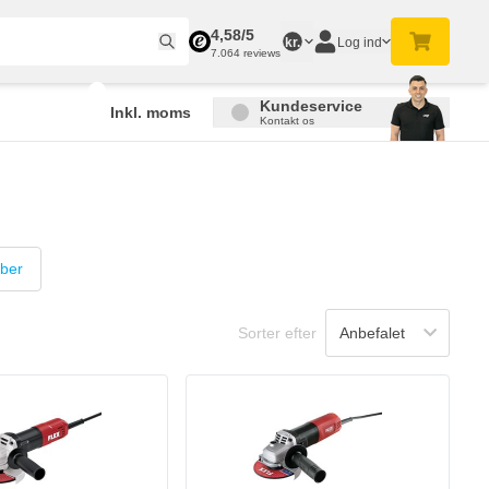
4,58/5
Log ind
kr.
7.064 reviews
Kundeservice
Inkl. moms
Kontakt os
iber
Sorter efter