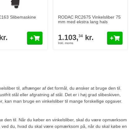
63 Slibemaskine
RODAC RC2675 Vinkelsliber 75
mm med ekstra lang hals
kr.
1.103,
kr.
34
side
sliber til, afhænger af det formål, du ønsker at bruge den til.
frit stål eller afgratning af stål. Det er i høj grad slibeskiven,
er, kan man bruge en vinkelsliber til mange forskellige opgaver.
e den til. Når du køber en vinkelsliber, skal du være opmærksom
tips ved du, hvad du skal være opmærksom på, når du skal købe en