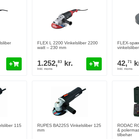
sliber
FLEX L 2200 Vinkelsliber 2200
FLEX-spæn
watt – 230 mm
vinkelsliber
1.252,
kr.
42,
k
83
71
sliber 115
RUPES BA225S Vinkelsliber 125
RODAC RC
mm
& polermas
tilbehør