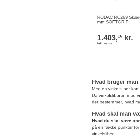
RODAC RC269 Skære
mm SOFTGRIP
1.403,
kr.
16
Hvad bruger man e
Med en vinkelsliber kan 
Da vinkelsliberen med vink
der bestemmer, hvad man 
Hvad skal man væ
Hvad du skal være o
på en række punkter for 
vinkelsliber.