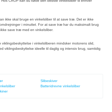
. Hos CROP kan du købe den bedste vinkelsliber til enhver
kke skal bruge en vinkelsliber til at save træ. Det er ikke
omdrejninger i minuttet. For at save træ har du maksimalt brug
 ikke save træ med en vinkelsliber.
viklingsbeskyttelse i vinkelsliberen mindsker motorens slid,
d viklingsbeskyttelse ideelle til daglig og intensiv brug, samtidig
ber
Slibeskiver
nkelsliber
Batteridrevne vinkelsliber
kiner