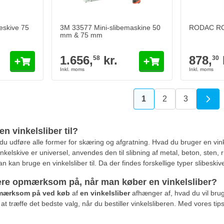
skive 75
3M 33577 Mini-slibemaskine 50
RODAC RC1
mm & 75 mm
1.656,
kr.
878,
58
30
1
2
3
Du læser i øjeblikket 
Side
Side
n vinkelsliber til?
du udføre alle former for skæring og afgratning. Hvad du bruger en vinkel
elskive er universel, anvendes den til slibning af metal, beton, sten, rust
kan bruge en vinkelsliber til. Da der findes forskellige typer slibeskiv
re opmærksom på, når man køber en vinkelsliber?
pmærksom på ved køb
af
en vinkelsliber
afhænger af, hvad du vil brug
at træffe det bedste valg, når du bestiller vinkelsliberen. Med vores 