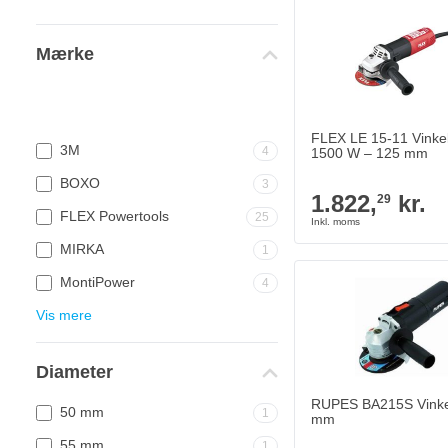
Mærke
FLEX LE 15-11 Vinkel
3M
4
1500 W – 125 mm
BOXO
3
1.822,
kr.
29
FLEX Powertools
25
MIRKA
1
MontiPower
4
Vis mere
Diameter
RUPES BA215S Vinkel
50 mm
1
mm
55 mm
1