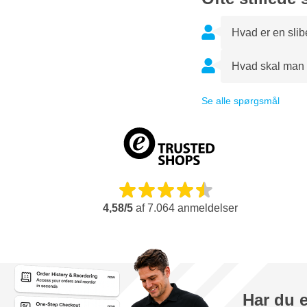
Hvad er en sli
Hvad skal man 
Se alle spørgsmål
4,58/5
af
7.064
anmeldelser
Har du 