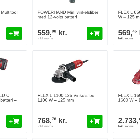
ultitool
POWERHAND Mini vinkelsliber
FLEX L 850
med 12-volts batteri
W – 125 
559,
kr.
569,
98
46
 LD C
FLEX L 1100 125 Vinkelsliber
FLEX L 160
batteri –
1100 W – 125 mm
1600 W – 
768,
kr.
2.733,
78