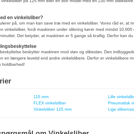
l vinkelsliber på 125 mm eller en stor model med en 230 mm slibeskive
d en vinkelsliber?
er på, om man kan save træ med en vinkelsliber. Vores råd er, at man i
n vinkelsliber, fordi maskinen under slibning kører med mindst 10.000 
minuttet. Det betyder, at maskinen er 5 gange så kraftig. Derfor kan du
lingsbeskyttelse
sbeskyttelse beskytter maskinen mod støv og slibestøv. Den indbyggede 
ren en længere levetid end andre vinkelslibere. Derfor er vinkelslibere me
s holdbarhed!
rier
115 mm
Lille vinkelsli
FLEX vinkelsliber
Pneumatisk vi
Vinkelsliber 125 mm
Lige slibemas
 spørgsmål om Vinkelsliber