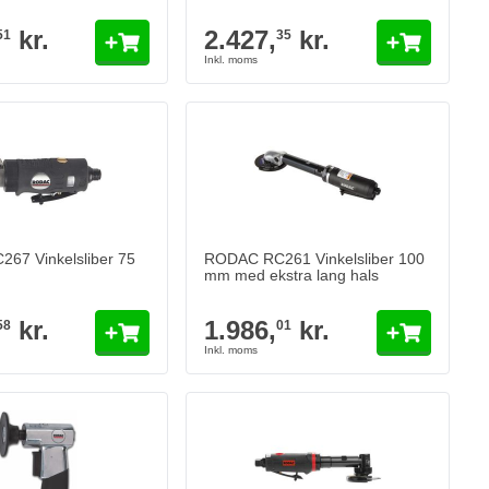
kr.
2.427,
kr.
51
35
67 Vinkelsliber 75
RODAC RC261 Vinkelsliber 100
mm med ekstra lang hals
kr.
1.986,
kr.
58
01