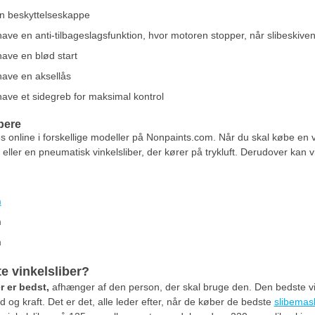
en beskyttelseskappe
have en anti-tilbageslagsfunktion, hvor motoren stopper, når slibeskive
have en blød start
have en aksellås
have et sidegreb for maksimal kontrol
ibere
es online i forskellige modeller på Nonpaints.com. Når du skal købe en v
r eller en pneumatisk vinkelsliber, der kører på trykluft. Derudover kan vi
m
m
m
m
e vinkelsliber?
r er bedst,
afhænger af den person, der skal bruge den. Den bedste vink
d og kraft. Det er det, alle leder efter, når de køber de bedste
slibemas