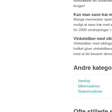
foretrækker en universe
bruger!
Kan man save træ me
Mange mennesker spekuler
muligt at save træ med e
for 2000 omdrejninger i 
Vinkelsliber med vik
Vinkelsliber med vikling
hvilket giver vinkelslibe
med at de bevarer dere
Andre katego
Værktøj
Slibemaskiner
Skæremaskiner
Ofte stillede