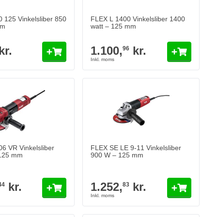
 125 Vinkelsliber 850
FLEX L 1400 Vinkelsliber 1400
mm
watt – 125 mm
kr.
1.100,
kr.
96
6 VR Vinkelsliber
FLEX SE LE 9-11 Vinkelsliber
125 mm
900 W – 125 mm
kr.
1.252,
kr.
44
83