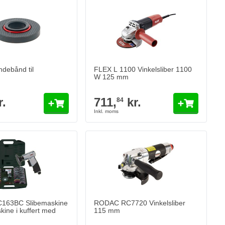
debånd til
FLEX L 1100 Vinkelsliber 1100
W 125 mm
r.
711,
kr.
84
163BC Slibemaskine
RODAC RC7720 Vinkelsliber
kine i kuffert med
115 mm