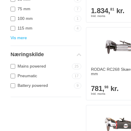
75 mm
1.834,
kr.
7
81
100 mm
1
115 mm
4
Vis mere
Næringskilde
Mains powered
25
RODAC RC268 Skære
mm
Pneumatic
17
Battery powered
9
781,
kr.
98