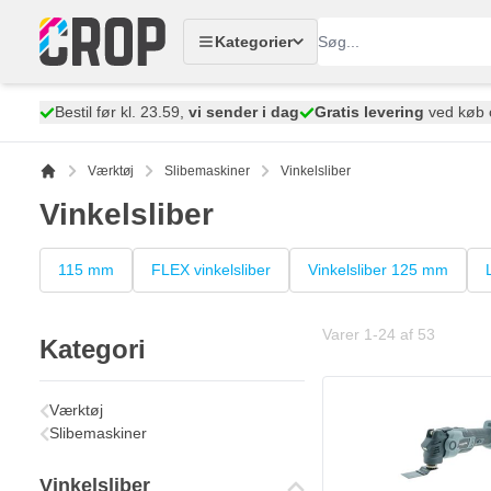
Skip to Content
Kategorier
Bestil før kl. 23.59,
vi sender i dag
Gratis levering
ved køb 
Værktøj
Slibemaskiner
Vinkelsliber
Vinkelsliber
115 mm
FLEX vinkelsliber
Vinkelsliber 125 mm
Varer
1
-
24
af
53
Kategori
Værktøj
Slibemaskiner
Vinkelsliber