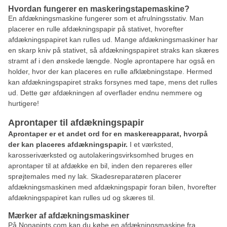
Hvordan fungerer en maskeringstapemaskine?
En afdækningsmaskine fungerer som et afrulningsstativ. Man
placerer en rulle afdækningspapir på stativet, hvorefter
afdækningspapiret kan rulles ud. Mange afdækningsmaskiner har
en skarp kniv på stativet, så afdækningspapiret straks kan skæres
stramt af i den ønskede længde. Nogle aprontapere har også en
holder, hvor der kan placeres en rulle afklæbningstape. Hermed
kan afdækningspapiret straks forsynes med tape, mens det rulles
ud. Dette gør afdækningen af overflader endnu nemmere og
hurtigere!
Aprontaper til afdækningspapir
Aprontaper er et andet ord for en maskereapparat, hvorpå
der kan placeres afdækningspapir.
I et værksted,
karosseriværksted og autolakeringsvirksomhed bruges en
aprontaper til at afdække en bil, inden den repareres eller
sprøjtemales med ny lak. Skadesreparatøren placerer
afdækningsmaskinen med afdækningspapir foran bilen, hvorefter
afdækningspapiret kan rulles ud og skæres til.
Mærker af afdækningsmaskiner
På Nonapints.com kan du købe en afdækningsmaskine fra