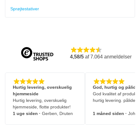
Sprøjtestativer
4,58/5
af
7.064
anmeldelser
Hurtig levering, overskuelig
God, hurtig og pålidel
hjemmeside
God kvalitet af produkte
Hurtig levering, overskuelig
hurtig levering. pålidelig
hjemmeside, flotte produkter!
1 uge siden
·
Gerben, Druten
1 måned siden
·
Johny