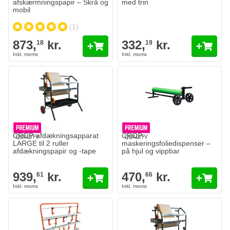
afskærmningspapir – Skrå og
med trin
mobil
(1)
873,
kr.
332,
kr.
18
19
CROP-afdækningsapparat
CROP-
LARGE til 2 ruller
maskeringsfoliedispenser –
afdækningspapir og -tape
på hjul og vippbar
939,
kr.
470,
kr.
61
66