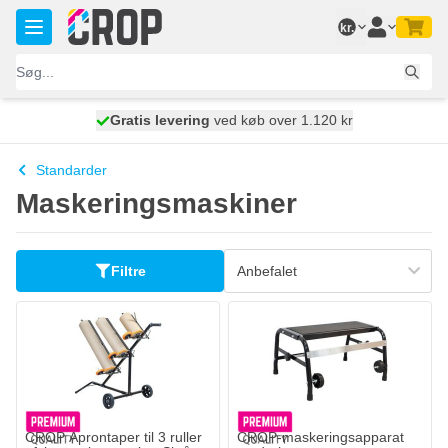
Skip to Content
kr.
Gratis levering
100 dage
ved køb over 1.120 kr
vi sender i dag
Standarder
Maskeringsmaskiner
Filtre
CROP Aprontaper til 3 ruller
CROP-maskeringsapparat