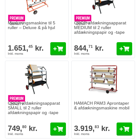
Maskeringsmaskine til 5
CROP-afdækningsapparat
ruller – Deluxe & på hjul
MEDIUM til 2 ruller
afdækningspapir og -tape
1.651,
kr.
844,
kr.
45
71
CROP-afdækningsapparat
HAMACH PAM3 Aprontaper
SMALL til 2 ruller
& afdækningsmaskine mobil
afdækningspapir og -tape
749,
kr.
3.919,
kr.
80
83