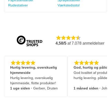
Papirstandarder
Sprøjtestativer
Rudestativer
Værkstedsstol
4,58/5
af
7.078
anmeldelser
Hurtig levering, overskuelig
God, hurtig og pålidel
hjemmeside
God kvalitet af produkte
Hurtig levering, overskuelig
hurtig levering. pålidelig
hjemmeside, flotte produkter!
1 uge siden
·
Gerben, Druten
1 måned siden
·
Johny