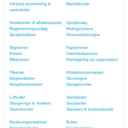
Infrarød opvarmning til
Blandeborde
værkstedet
Vandkander & affaldsspande
Sprøjtevæg
Regenereringsanlæg
Malingsrystere
Sprøjtekabiner
Reservedelsvogne
Stigebroer
Papirpresse
Presse
Værkstedspresse
Blikpresser
Planlægning og organisation
Tilbehør
Arbejdsordremapper
Nøgleetiketter
Skovlvogne
Arbejdsordretavler
Slangetromler
Luftruller
Vandspoler
Slangevogn & -holdere
Standarder
Strømtromler
Standere til krammeborde
Maskeringsmaskiner
Bukke