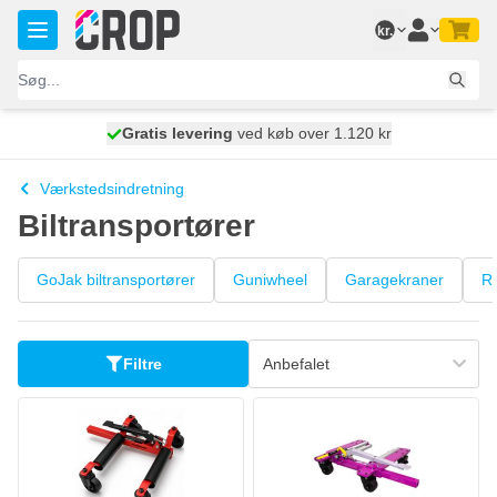
Skip to Content
kr.
Gratis levering
100 dage
ved køb over 1.120 kr
vi sender i morgen
Værkstedsindretning
Biltransportører
GoJak biltransportører
Guniwheel
Garagekraner
R
Filtre