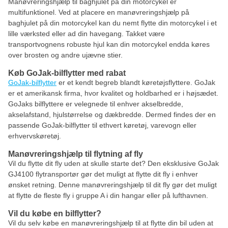
Manøvreringshjælp til baghjulet på din motorcykel er
multifunktionel. Ved at placere en manøvreringshjælp på
baghjulet på din motorcykel kan du nemt flytte din motorcykel i et
lille værksted eller ad din havegang. Takket være
transportvognens robuste hjul kan din motorcykel endda køres
over brosten og andre ujævne stier.
Køb GoJak-bilflytter med rabat
GoJak-bilflytter
er et kendt begreb blandt køretøjsflyttere. GoJak
er et amerikansk firma, hvor kvalitet og holdbarhed er i højsædet.
GoJaks bilflyttere er velegnede til enhver akselbredde,
akselafstand, hjulstørrelse og dækbredde. Dermed findes der en
passende GoJak-bilflytter til ethvert køretøj, varevogn eller
erhvervskøretøj.
Manøvreringshjælp til flytning af fly
Vil du flytte dit fly uden at skulle starte det? Den eksklusive GoJak
GJ4100 flytransportør gør det muligt at flytte dit fly i enhver
ønsket retning. Denne manøvreringshjælp til dit fly gør det muligt
at flytte de fleste fly i gruppe A i din hangar eller på lufthavnen.
Vil du købe en bilflytter?
Vil du selv købe en manøvreringshjælp til at flytte din bil uden at