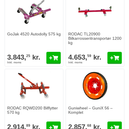
GoJak 4520 Autodolly 575 kg
RODAC TL20900
Bilkarrosseritransportør 1200
kg
3.843,
kr.
4.653,
kr.
25
59
RODAC RQWD200 Bilflytter
Guniwheel – GuniX 56 –
570 kg
Komplet
2.914,
kr.
2.857,
kr.
89
68