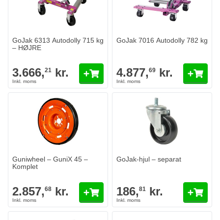
GoJak 6313 Autodolly 715 kg
GoJak 7016 Autodolly 782 kg
– HØJRE
3.666,
kr.
4.877,
kr.
21
69
GoJak-hjul – separat
186,
kr.
81
På lager
Antal
Variant
Læg i kurv
Guniwheel – GuniX 45 –
GoJak-hjul – separat
Komplet
2.857,
kr.
186,
kr.
68
81