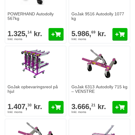
POWERHAND Autodolly
GoJak 9516 Autodolly 1077
567kg
kg
1.325,
kr.
5.986,
kr.
14
69
GoJak opbevaringsreol på
GoJak 6313 Autodolly 715 kg
hjul
– VENSTRE
1.407,
kr.
3.666,
kr.
30
21