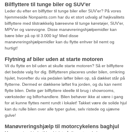
Bilflyttere til tunge biler og SUV'er
Leder du efter en bilflytter til tunge biler eller SUV'er? På vores
hjemmeside Nonpaints.com har du et stort udvalg af højkvalitets
bilflyttere med tilstrækkelig bæreevne til tunge køretøjer, SUV'er,
MPV'er og varevogne. Disse manøvreringshjælpemidler kan
bære biler på op til 3.000 kg! Med disse
manøvreringshjælpemidler kan du flytte enhver bil nemt og
hurtigt!
Flytning af biler uden at starte motoren
Vil du flytte en bil uden at skulle starte motoren? Så er bilflyttere
det bedste valg for dig. Bilflytteren placeres under bilen, omkring
hjulet, hvorefter du via pedalen løfter bilen op, så dækket står på
flytterne. Dermed er dækkene løftet fra jorden, og du kan nemt
flytte bilen. Dette gør bilflyttere ideelle til brug i showrooms,
værksteder og bilforhandlere. Bilen behøver ikke at være i gang
for at kunne flyttes nemt rundt i lokalet! Takket være de solide hjul
kan du rulle bilen over alle typer gulve, selv ristede og ujævne
gulve!
Manøvreringshjælp til motorcykelens baghjul