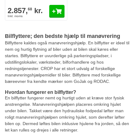
2.857,
kr.
68
Bilflyttere; den bedste hjælp til manøvrering
Bilflyttere kaldes også manøvreringshjælp. En bilflytter er ideel til
nem og hurtig flytning af biler uden at bilen skal køres eller
startes. Bilflyttere er uvurderlige på parkeringspladser, i
udstillingslokaler, værksteder, bilforhandlere og hos
redningstjenester. CROP har et stort udvalg af forskellige
manøvreringshjælpemidler til biler. Bilflyttere med forskellige
bæreevner fra kendte mærker som GoJak og RODAC.
Hvordan fungerer en bilflytter?
En bilflytter fungerer nemt og hurtigt uden at kræve stor fysisk
anstrengelse. Manøvreringshjælpen placeres omkring hjulet
under bilen. Takket være den hydrauliske fodpedal løfter man
roligt manøvreringshjælpen omkring hjulet, som derefter løfter
bilen op. Dermed løftes bilen inklusive hjulene fra jorden, så den
let kan rulles og drejes i alle retninger.