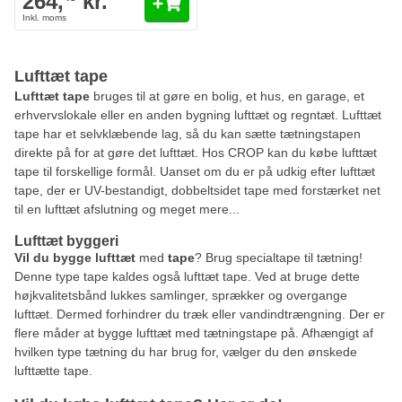
264,
kr.
Lufttæt tape
Lufttæt tape
bruges til at gøre en bolig, et hus, en garage, et
erhvervslokale eller en anden bygning lufttæt og regntæt. Lufttæt
tape har et selvklæbende lag, så du kan sætte tætningstapen
direkte på for at gøre det lufttæt. Hos CROP kan du købe lufttæt
tape til forskellige formål. Uanset om du er på udkig efter lufttæt
tape, der er UV-bestandigt, dobbeltsidet tape med forstærket net
til en lufttæt afslutning og meget mere...
Lufttæt byggeri
Vil du bygge lufttæt
med
tape
? Brug specialtape til tætning!
Denne type tape kaldes også lufttæt tape. Ved at bruge dette
højkvalitetsbånd lukkes samlinger, sprækker og overgange
lufttæt. Dermed forhindrer du træk eller vandindtrængning. Der er
flere måder at bygge lufttæt med tætningstape på. Afhængigt af
hvilken type tætning du har brug for, vælger du den ønskede
lufttætte tape.