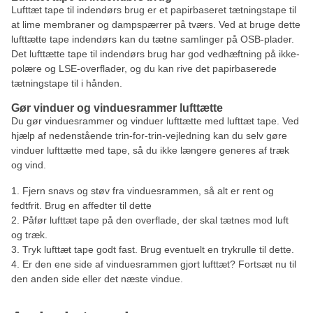
Lufttæt tape til indendørs brug er et papirbaseret tætningstape til
at lime membraner og dampspærrer på tværs. Ved at bruge dette
lufttætte tape indendørs kan du tætne samlinger på OSB-plader.
Det lufttætte tape til indendørs brug har god vedhæftning på ikke-
polære og LSE-overflader, og du kan rive det papirbaserede
tætningstape til i hånden.
Gør vinduer og vinduesrammer lufttætte
Du gør vinduesrammer og vinduer lufttætte med lufttæt tape. Ved
hjælp af nedenstående trin-for-trin-vejledning kan du selv gøre
vinduer lufttætte med tape, så du ikke længere generes af træk
og vind.
Fjern snavs og støv fra vinduesrammen, så alt er rent og
fedtfrit. Brug en affedter til dette
Påfør lufttæt tape på den overflade, der skal tætnes mod luft
og træk.
Tryk lufttæt tape godt fast. Brug eventuelt en trykrulle til dette.
Er den ene side af vinduesrammen gjort lufttæt? Fortsæt nu til
den anden side eller det næste vindue.