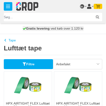
Skip to Content
kr.
Gratis levering
100 dage
ved køb over 1.120 kr
vi sender i dag
Tape
Lufttæt tape
Filtre
HPX AIRTIGHT FLEX Lufttæt
HPX AIRTIGHT FLEX Lufttæt