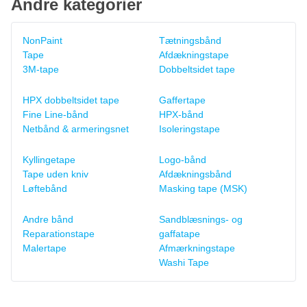
Andre kategorier
NonPaint
Tætningsbånd
Tape
Afdækningstape
3M-tape
Dobbeltsidet tape
HPX dobbeltsidet tape
Gaffertape
Fine Line-bånd
HPX-bånd
Netbånd & armeringsnet
Isoleringstape
Kyllingetape
Logo-bånd
Tape uden kniv
Afdækningsbånd
Løftebånd
Masking tape (MSK)
Andre bånd
Sandblæsnings- og
Reparationstape
gaffatape
Malertape
Afmærkningstape
Washi Tape