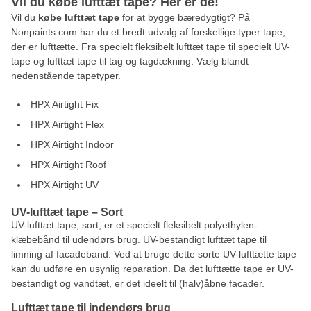
Vil du købe lufttæt tape? Her er de!
Vil du
købe lufttæt tape
for at bygge bæredygtigt? På
Nonpaints.com har du et bredt udvalg af forskellige typer tape,
der er lufttætte. Fra specielt fleksibelt lufttæt tape til specielt UV-
tape og lufttæt tape til tag og tagdækning. Vælg blandt
nedenstående tapetyper.
HPX Airtight Fix
HPX Airtight Flex
HPX Airtight Indoor
HPX Airtight Roof
HPX Airtight UV
UV-lufttæt tape – Sort
UV-lufttæt tape, sort, er et specielt fleksibelt polyethylen-
klæbebånd til udendørs brug. UV-bestandigt lufttæt tape til
limning af facadeband. Ved at bruge dette sorte UV-lufttætte tape
kan du udføre en usynlig reparation. Da det lufttætte tape er UV-
bestandigt og vandtæt, er det ideelt til (halv)åbne facader.
Lufttæt tape til indendørs brug