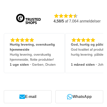
4,58/5
af
7.064
anmeldelser
Hurtig levering, overskuelig
God, hurtig og pålidel
hjemmeside
God kvalitet af produkte
Hurtig levering, overskuelig
hurtig levering. pålidelig
hjemmeside, flotte produkter!
1 uge siden
·
Gerben, Druten
1 måned siden
·
Johny
E-mail
WhatsApp