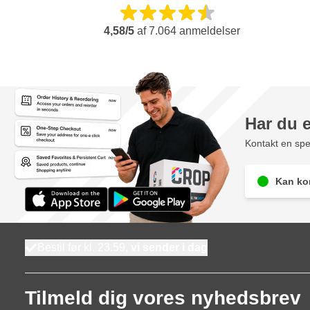
4,58/5
af
7.064
anmeldelser
Har du 
Kontakt en spec
Kan kon
Bestil før kl. 23.59,
vi sender i dag
Tilmeld dig vores nyhedsbrev