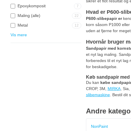
sikrer et flot resultat og
Epoxykomposit
7
Hvad er P600-slib
Maling (alle)
22
P600-slibepapir er
kendt
korn såsom P1000 eller P
Metal
12
uden at fjerne for meget 
Vis mere
Hvornår bruger m
Sandpapir med kornstø
et nyt lag maling. Sandpa
forberedes til et nyt lag
for beskadigelse.
Køb sandpapir med 
Du kan
købe sandpapir
CROP, 3M,
MIRKA
, Sia
slibemaskine
. Bestil di
Andre katego
NonPaint