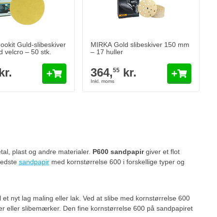
Antal
Grit
Læg i kurv
Læg i kurv
okit Guld-slibeskiver
MIRKA Gold slibeskiver 150 mm
velcro – 50 stk.
– 17 huller
kr.
364,
kr.
55
et side
etal, plast og andre materialer.
P600 sandpapir
giver et flot
bedste
sandpapir
med kornstørrelse 600 i forskellige typer og
l et nyt lag maling eller lak. Ved at slibe med kornstørrelse 600
ller eller slibemærker. Den fine kornstørrelse 600 på sandpapiret