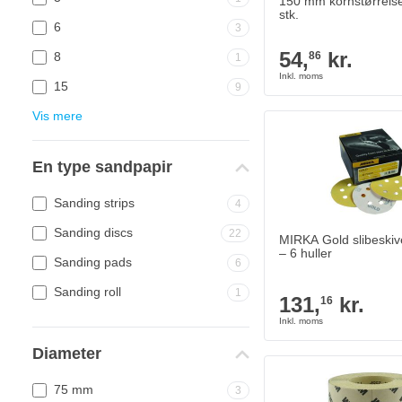
150 mm kornstørrels
stk.
6
3
54,
kr.
8
86
1
15
9
Vis mere
MIRKA Gold slibeskive
131,
kr.
16
På lager
En type sandpapir
Antal
Grit
Sanding strips
4
Sanding discs
22
MIRKA Gold slibeski
– 6 huller
Sanding pads
6
Sanding roll
1
131,
kr.
16
Diameter
3M 255P Slibepapir på
664,
kr.
75
På lager
75 mm
3