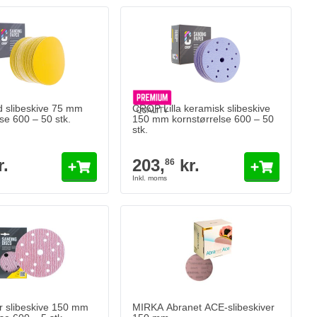
 slibeskive 75 mm
CROP Lilla keramisk slibeskive
se 600 – 50 stk.
150 mm kornstørrelse 600 – 50
stk.
r.
203,
kr.
86
MIRKA Abranet ACE-slibeskiver 150 mm
476,
kr.
93
På lager
Antal
Grit
Læg i kurv
r slibeskive 150 mm
MIRKA Abranet ACE-slibeskiver