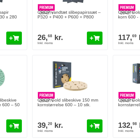
apir
CROP vandtæt slibepapirssæt –
CROP Gold
230 x 280
P320 + P400 + P600 + P800
korn 600 - 
26,
kr.
117,
68
69
ibeskive
CROP Gold slibeskive 150 mm
CROP Gold
e 600 – 50
kornstørrelse 600 – 10 stk.
kornstørrel
39,
kr.
132,
20
98