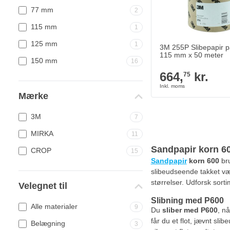
77 mm
2
Antal
Grit
115 mm
1
125 mm
1
3M 255P Slibepapir på
115 mm x 50 meter
150 mm
16
664,
kr.
75
Mærke
3M
7
MIRKA
11
Sandpapir korn 6
CROP
15
Sandpapir
korn 600
bru
slibeudseende takket væ
størrelser. Udforsk sor
Velegnet til
Slibning med P600
Alle materialer
9
Du
sliber med P600
, nå
får du et flot, jævnt sli
Belægning
3