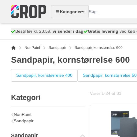
Skip to Content
Kategorier
Bestil før kl. 23.59,
vi sender i dag
Gratis levering
ved køb 
NonPaint
Sandpapir
Sandpapir, kornstørrelse 600
Sandpapir, kornstørrelse 600
Sandpapir, kornstørrelse 400
Sandpapir, kornstørrelse 5
Varer
1
-
24
af
33
Kategori
NonPaint
Sandpapir
Sandpapir