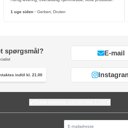
1 uge siden
·
Gerben, Druten
et spørgsmål?
E-mail
ialist
Instagra
taktes indtil kl. 21.00
Gratis levering
ved køb over 1.120 kr
E-mail adresse