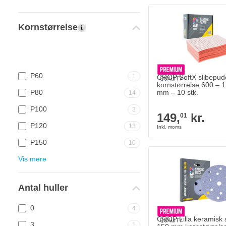
Kornstørrelse
P60
1
CROP SoftX slibepud
kornstørrelse 600 – 
P80
mm – 10 stk.
14
P100
3
149,
kr.
01
P120
13
P150
10
Vis mere
Antal huller
0
4
CROP Lilla keramisk s
3
1