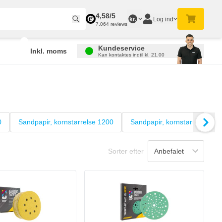
4,58/5
Log ind
kr.
7.064 reviews
Kundeservice
Inkl. moms
Kan kontaktes indtil kl. 21.00
0
Sandpapir, kornstørrelse 1200
Sandpapir, kornstørrelse 15
Sorter efter