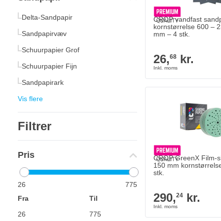
Delta-Sandpapir
CROP vandfast sandp
kornstørrelse 600 – 
Sandpapirvæv
mm – 4 stk.
Schuurpapier Grof
26,
kr.
68
Schuurpapier Fijn
Sandpapirark
Vis flere
Filtrer
Pris
CROP GreenX Film-sl
150 mm kornstørrels
stk.
26
775
290,
kr.
24
Fra
Til