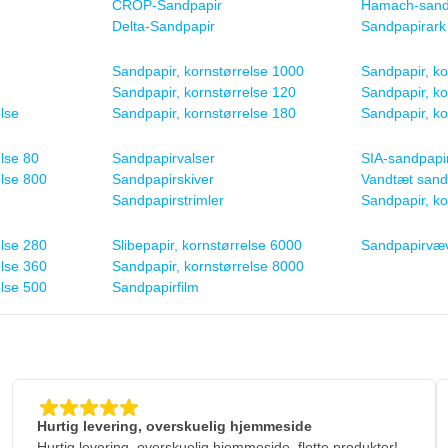
CROP-Sandpapir
Hamach-sand
Delta-Sandpapir
Sandpapirark
Sandpapir, kornstørrelse 1000
Sandpapir, ko
Sandpapir, kornstørrelse 120
Sandpapir, ko
lse
Sandpapir, kornstørrelse 180
Sandpapir, ko
lse 80
Sandpapirvalser
SIA-sandpapi
else 800
Sandpapirskiver
Vandtæt sand
Sandpapirstrimler
Sandpapir, ko
else 280
Slibepapir, kornstørrelse 6000
Sandpapirvæ
else 360
Sandpapir, kornstørrelse 8000
else 500
Sandpapirfilm
Hurtig levering, overskuelig hjemmeside
Hurtig levering, overskuelig hjemmeside, flotte produkter!