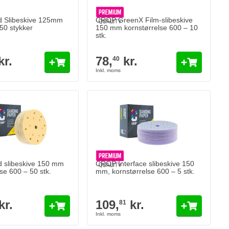
 Slibeskive 125mm
CROP GreenX Film-slibeskive
50 stykker
150 mm kornstørrelse 600 – 10
stk.
kr.
78,
kr.
40
 slibeskive 150 mm
CROP Interface slibeskive 150
se 600 – 50 stk.
mm, kornstørrelse 600 – 5 stk.
kr.
109,
kr.
81