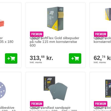
er
CROP SoftFlex Gold slibepuder
CROP Gold
135 x 180
på rulle 115 mm kornstørrelse
kornstørrel
600
313,
kr.
62,
k
68
74
libeskive
CROP vandfast sandpapir
CROP Elixi