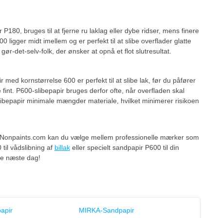
180, bruges til at fjerne ru laklag eller dybe ridser, mens finere
igger midt imellem og er perfekt til at slibe overflader glatte
gør-det-selv-folk, der ønsker at opnå et flot slutresultat.
 med kornstørrelse 600 er perfekt til at slibe lak, før du påfører
 fint. P600-slibepapir bruges derfor ofte, når overfladen skal
e slibepapir minimale mængder materiale, hvilket minimerer risikoen
å Nonpaints.com kan du vælge mellem professionelle mærker som
til vådslibning af
billak
eller specielt sandpapir P600 til din
ede næste dag!
apir
MIRKA-Sandpapir