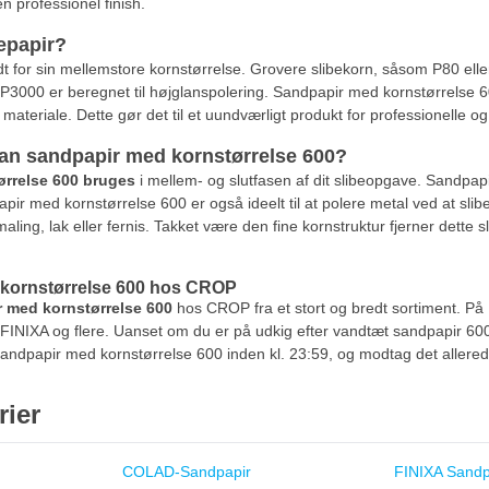
 en professionel finish.
epapir?
 for sin mellemstore kornstørrelse. Grovere slibekorn, såsom P80 eller P
3000 er beregnet til højglanspolering. Sandpapir med kornstørrelse 600 l
materiale. Dette gør det til et uundværligt produkt for professionelle og 
an sandpapir med kornstørrelse 600?
rrelse 600 bruges
i mellem- og slutfasen af dit slibeopgave. Sandpapir
pir med kornstørrelse 600 er også ideelt til at polere metal ved at slibe
 maling, lak eller fernis. Takket være den fine kornstruktur fjerner dett
kornstørrelse 600 hos CROP
 med kornstørrelse 600
hos CROP fra et stort og bredt sortiment. P
, FINIXA og flere. Uanset om du er på udkig efter vandtæt sandpapir 600 
t sandpapir med kornstørrelse 600 inden kl. 23:59, og modtag det aller
rier
COLAD-Sandpapir
FINIXA Sandp