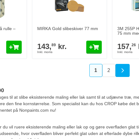
Antal
Antal
Grit
Grit
Læg i kurv
Læg i kurv
 rulle –
MIRKA Gold slibeskiver 77 mm
3M 255P Ho
75 mm med 
143,
kr.
157,
89
26
1
2
Du læser i øjeblikk
Side
00
ges til at slibe eksisterende maling eller lak samt til at udjævne træ, m
re den fine kornstørrelse. Som specialist kan du hos CROP købe det 
timentet på Nonpaints.com nu!
r du vil ruere eksisterende maling eller lak op og gøre overfladen glat ti
beudseende, hvor overfladen bliver perfekt glat uden at efterlade dybe ri