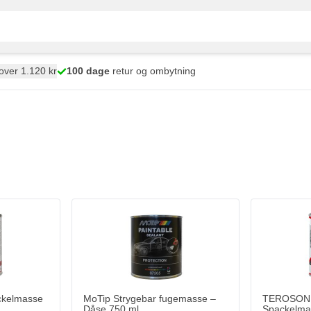
over 1.120 kr
100 dage
retur og ombytning
ckelmasse
MoTip Strygebar fugemasse –
TEROSON 
Dåse 750 ml
Spackelma