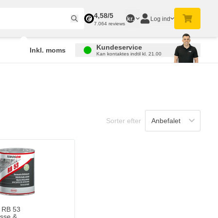
4,58/5
Log ind
kr.
7.064 reviews
Kundeservice
Inkl. moms
Kan kontaktes indtil kl. 21.00
Sorter efter
RB 53
sse &