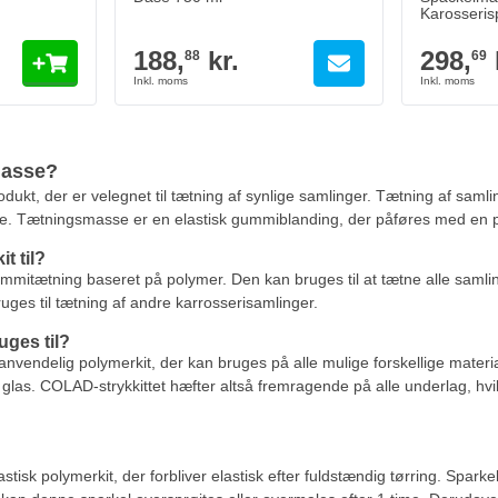
Karosseri
påføres m
188,
kr.
298,
88
69
masse?
dukt, der er velegnet til tætning af synlige samlinger. Tætning af sa
e. Tætningsmasse er en elastisk gummiblanding, der påføres med en p
t til?
gummitætning baseret på polymer. Den kan bruges til at tætne alle saml
ruges til tætning af andre karrosserisamlinger.
uges til?
t anvendelig polymerkit, der kan bruges på alle mulige forskellige materi
 glas. COLAD-strykkittet hæfter altså fremragende på alle underlag, hvil
tisk polymerkit, der forbliver elastisk efter fuldstændig tørring. Spark