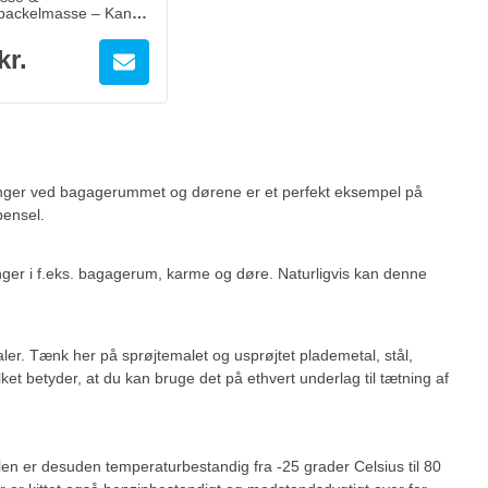
spackelmasse – Kan
ed pensel
kr.
mlinger ved bagagerummet og dørene er et perfekt eksempel på
ensel.
inger i f.eks. bagagerum, karme og døre. Naturligvis kan denne
aler. Tænk her på sprøjtemalet og usprøjtet plademetal, stål,
ket betyder, at du kan bruge det på ethvert underlag til tætning af
elen er desuden temperaturbestandig fra -25 grader Celsius til 80