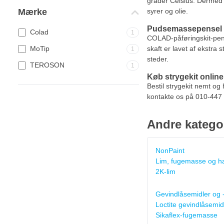
grader Celsius. Dermed 
Mærke
syrer og olie.
Pudsemassepensel
Colad
1
COLAD-påføringskit-pens
MoTip
skaft er lavet af ekstra
1
steder.
TEROSON
1
Køb strygekit online
Bestil strygekit nemt og
kontakte os på 010-447 3
Andre katego
NonPaint
Lim, fugemasse og ha
2K-lim
Gevindlåsemidler og 
Loctite gevindlåsemid
Sikaflex-fugemasse