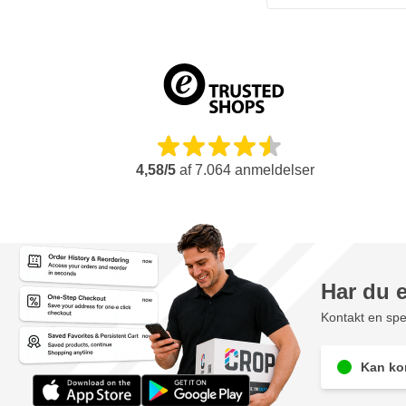
4,58/5
af
7.064
anmeldelser
Har du 
Kontakt en spec
Kan kon