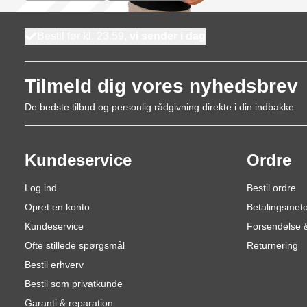
Bestil før kl. 23.59,
vi sender i dag
Tilmeld dig vores nyhedsbrev
De bedste tilbud og personlig rådgivning direkte i din indbakke.
Kundeservice
Ordre
Log ind
Bestil ordre
Opret en konto
Betalingsmet
Kundeservice
Forsendelse &
Ofte stillede spørgsmål
Returnering
Bestil erhverv
Bestil som privatkunde
Garanti & reparation