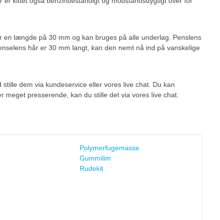
 er kittet også benzinbestandigt og modstandsdygtigt over for
har en længde på 30 mm og kan bruges på alle underlag. Penslens
a penselens hår er 30 mm langt, kan den nemt nå ind på vanskelige
 stille dem via kundeservice eller vores live chat. Du kan
r meget presserende, kan du stille det via vores live chat.
Polymerfugemasse
Gummilim
Rudekit