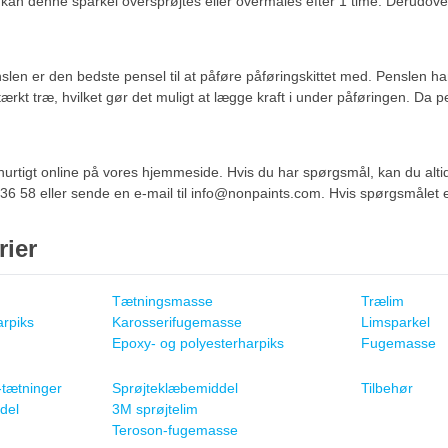
kan denne sparkel oversprøjtes eller overmales efter 1 time. Derudover
len er den bedste pensel til at påføre påføringskittet med. Penslen 
 stærkt træ, hvilket gør det muligt at lægge kraft i under påføringen. D
 hurtigt online på vores hjemmeside. Hvis du har spørgsmål, kan du altid
6 58 eller sende en e-mail til
info@nonpaints.com
. Hvis spørgsmålet e
rier
Tætningsmasse
Trælim
rpiks
Karosserifugemasse
Limsparkel
Epoxy- og polyesterharpiks
Fugemasse
-tætninger
Sprøjteklæbemiddel
Tilbehør
del
3M sprøjtelim
Teroson-fugemasse