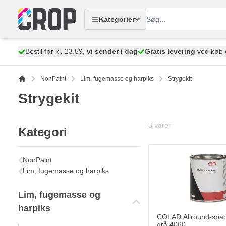
Skip to Content
Kategorier
Bestil før kl. 23.59,
vi sender i dag
Gratis levering
ved køb 
NonPaint
Lim, fugemasse og harpiks
Strygekit
Strygekit
3
varer
Kategori
NonPaint
Lim, fugemasse og harpiks
Lim, fugemasse og
harpiks
COLAD Allround-spa
grå 4060