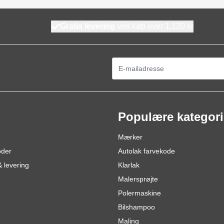
Gratis levering
ved køb over 1.120 kr
E-mail adresse
Populære kategori
Mærker
oder
Autolak farvekode
 levering
Klarlak
Malersprøjte
Polermaskine
Bilshampoo
Maling