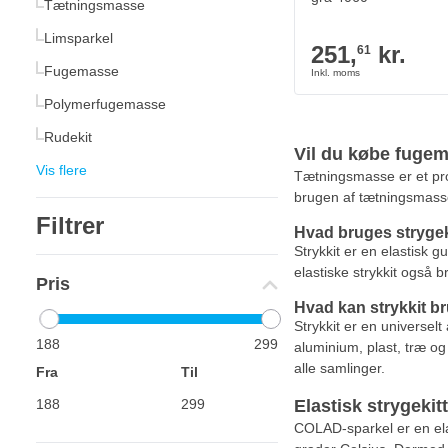
Tætningsmasse
Limsparkel
251,
kr.
61
Fugemasse
Polymerfugemasse
Rudekit
Vil du købe fuge
Vis flere
Tætningsmasse er et pro
brugen af tætningsmass
Filtrer
Hvad bruges strygeki
Strykkit er en elastisk 
elastiske strykkit også b
Pris
Hvad kan strykkit br
Strykkit er en universel
188
299
aluminium, plast, træ og
alle samlinger.
Fra
Til
Elastisk strygekitt
COLAD-sparkel er en elas