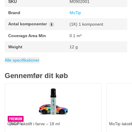
SKU
M0902001
Brand
MoTip
Antal komponenter
(1K) 1 komponent
Coverage Area Min
0.1 m²
Weight
12 g
Coverage Area Max
ean
Packaging
Volume
Gloss Level
Kategori
8711347920068
12 ml
Lakstift
1 stuk
Højglans
0.2 m²
Alle specifikationer
Gennemfør dit køb
CROP lakstift i farve – 18 ml
MoTip laksti