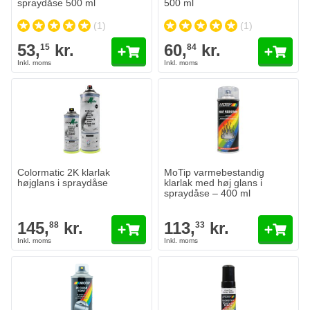
spraydåse 500 ml
500 ml
(1)
(1)
53,
kr.
60,
kr.
15
84
Colormatic 2K klarlak højglans i spraydåse
145,
kr.
88
På lager
Antal
Volume
Læg i kurv
Colormatic 2K klarlak
MoTip varmebestandig
højglans i spraydåse
klarlak med høj glans i
spraydåse – 400 ml
145,
kr.
113,
kr.
88
33