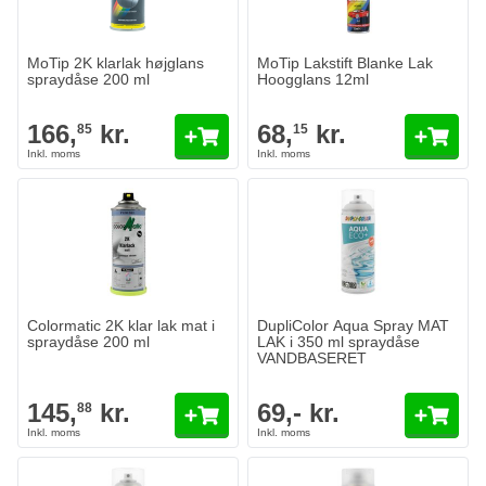
MoTip 2K klarlak højglans
MoTip Lakstift Blanke Lak
spraydåse 200 ml
Hoogglans 12ml
166,
kr.
68,
kr.
85
15
Colormatic 2K klar lak mat i
DupliColor Aqua Spray MAT
spraydåse 200 ml
LAK i 350 ml spraydåse
VANDBASERET
145,
kr.
69,- kr.
88