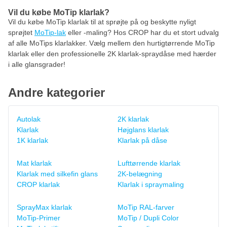
Vil du købe MoTip klarlak?
Vil du købe MoTip klarlak til at sprøjte på og beskytte nyligt
sprøjtet
MoTip-lak
eller -maling? Hos CROP har du et stort udvalg
af alle MoTips klarlakker. Vælg mellem den hurtigtørrende MoTip
klarlak eller den professionelle 2K klarlak-spraydåse med hærder
i alle glansgrader!
Andre kategorier
Autolak
2K klarlak
Klarlak
Højglans klarlak
1K klarlak
Klarlak på dåse
Mat klarlak
Lufttørrende klarlak
Klarlak med silkefin glans
2K-belægning
CROP klarlak
Klarlak i spraymaling
SprayMax klarlak
MoTip RAL-farver
MoTip-Primer
MoTip / Dupli Color