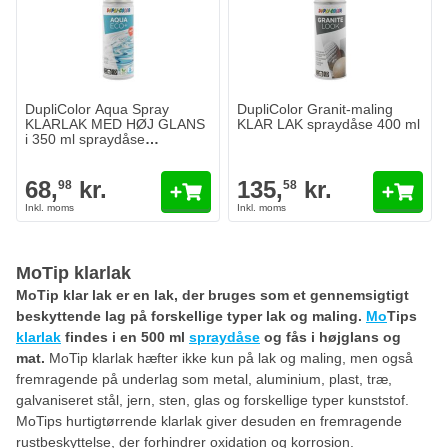
DupliColor Aqua Spray
DupliColor Granit-maling
KLARLAK MED HØJ GLANS
KLAR LAK spraydåse 400 ml
i 350 ml spraydåse
VANDBASERET
68,
kr.
135,
kr.
98
58
MoTip klarlak
MoTip klar lak er en lak, der bruges som et gennemsigtigt
beskyttende lag på forskellige typer lak og maling.
Mo
Tips
klarlak
findes i en 500 ml
spraydåse
og fås i højglans og
mat.
MoTip klarlak hæfter ikke kun på lak og maling, men også
fremragende på underlag som metal, aluminium, plast, træ,
galvaniseret stål, jern, sten, glas og forskellige typer kunststof.
MoTips hurtigtørrende klarlak giver desuden en fremragende
rustbeskyttelse, der forhindrer oxidation og korrosion.