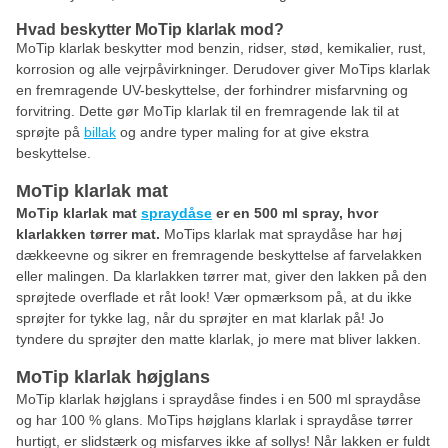
Hvad beskytter MoTip klarlak mod?
MoTip klarlak beskytter mod benzin, ridser, stød, kemikalier, rust,
korrosion og alle vejrpåvirkninger. Derudover giver MoTips klarlak
en fremragende UV-beskyttelse, der forhindrer misfarvning og
forvitring. Dette gør MoTip klarlak til en fremragende lak til at
sprøjte på
billak
og andre typer maling for at give ekstra
beskyttelse.
MoTip klarlak mat
MoTip klarlak mat
spraydåse
er en 500 ml spray, hvor
klarlakken tørrer mat.
MoTips klarlak mat spraydåse har høj
dækkeevne og sikrer en fremragende beskyttelse af farvelakken
eller malingen. Da klarlakken tørrer mat, giver den lakken på den
sprøjtede overflade et råt look! Vær opmærksom på, at du ikke
sprøjter for tykke lag, når du sprøjter en mat klarlak på! Jo
tyndere du sprøjter den matte klarlak, jo mere mat bliver lakken.
MoTip klarlak højglans
MoTip klarlak højglans i spraydåse findes i en 500 ml spraydåse
og har 100 % glans. MoTips højglans klarlak i spraydåse tørrer
hurtigt, er slidstærk og misfarves ikke af sollys! Når lakken er fuldt