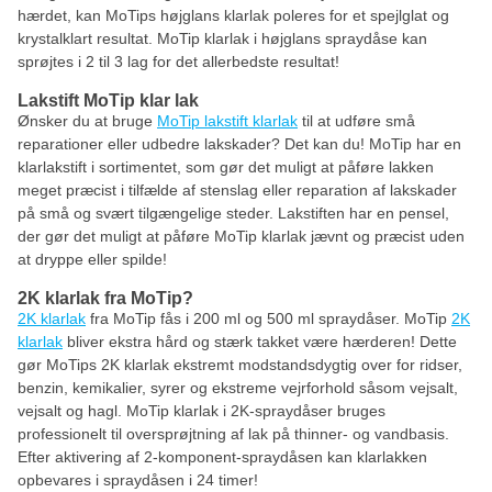
hærdet, kan MoTips højglans klarlak poleres for et spejlglat og
krystalklart resultat. MoTip klarlak i højglans spraydåse kan
sprøjtes i 2 til 3 lag for det allerbedste resultat!
Lakstift MoTip klar lak
Ønsker du at bruge
MoTip lakstift klarlak
til at udføre små
reparationer eller udbedre lakskader? Det kan du! MoTip har en
klarlakstift i sortimentet, som gør det muligt at påføre lakken
meget præcist i tilfælde af stenslag eller reparation af lakskader
på små og svært tilgængelige steder. Lakstiften har en pensel,
der gør det muligt at påføre MoTip klarlak jævnt og præcist uden
at dryppe eller spilde!
2K klarlak fra MoTip?
2K klarlak
fra MoTip fås i 200 ml og 500 ml spraydåser. MoTip
2K
klarlak
bliver ekstra hård og stærk takket være hærderen! Dette
gør MoTips 2K klarlak ekstremt modstandsdygtig over for ridser,
benzin, kemikalier, syrer og ekstreme vejrforhold såsom vejsalt,
vejsalt og hagl. MoTip klarlak i 2K-spraydåser bruges
professionelt til oversprøjtning af lak på thinner- og vandbasis.
Efter aktivering af 2-komponent-spraydåsen kan klarlakken
opbevares i spraydåsen i 24 timer!