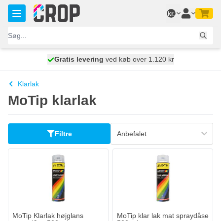
Skip to Content
kr.
Gratis levering
100 dage
ved køb over 1.120 kr
vi sender i morgen
Klarlak
MoTip klarlak
Filtre
MoTip Klarlak højglans
MoTip klar lak mat spraydåse