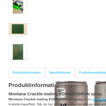
View larger image
View larger image
View larger image
+2
Produktinformation
Specifikationer
Produktanmeldels
Produktinformation
Montana Crackle-maling KOBBERBRUN spray
Montana Crackle-maling KOBBERBRUN spray
er en
spraydås
krakeleringseffekt. Når du har påført
kr
akeleringmalingen i et tyk