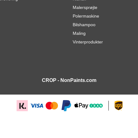
Malersprøjte
Polermaskine
Bilshampoo
Maling
Vinterprodukter
CROP - NonPaints.com
N spraydåse 400 ml