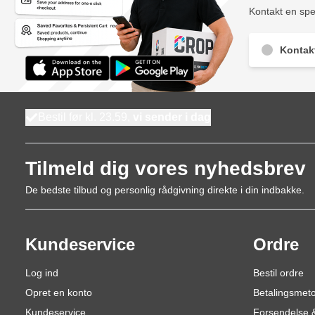
Kontakt en spec
Kontak
Bestil før kl. 23.59,
vi sender i dag
Tilmeld dig vores nyhedsbrev
De bedste tilbud og personlig rådgivning direkte i din indbakke.
Kundeservice
Ordre
Log ind
Bestil ordre
Opret en konto
Betalingsmet
Kundeservice
Forsendelse &