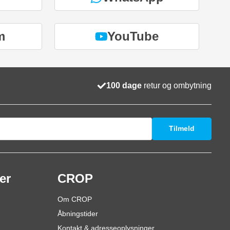
m
YouTube
100 dage
retur og ombytning
Tilmeld
er
CROP
Om CROP
Åbningstider
Kontakt & adresseoplysninger