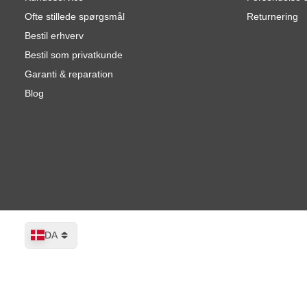
Ofte stillede spørgsmål
Returnering
Bestil erhverv
Bestil som privatkunde
Garanti & reparation
Blog
Sprog
DA
Montana Crackle-maling KOBBERBRU
På lager