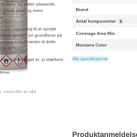
 et retro- og ældet udseende.
Brand
 metal, plast og mere.
Antal komponenter
-trin-vejledning til at sprøjte
Coverage Area Min
u først sprøjter en grundfarve på
Montana GOLD-serien til dette.
Montana Color
ruge sprayen.
Weight
Coverage Area Max
ean
Packaging
Volume
Gloss Level
Kategori
4048500418471
400 g
400 ml
Effektlak
1 stuk
Højglans
2 m²
Alle specifikationer
ykkere grundlaget er, jo stærkere
timer.
.
på, mens den er våd.
Produktanmeldels