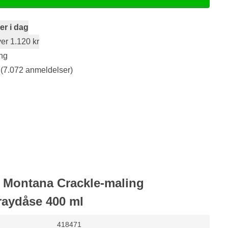
er i dag
er 1.120 kr
ng
(7.072 anmeldelser)
or Montana Crackle-maling
ydåse 400 ml
418471