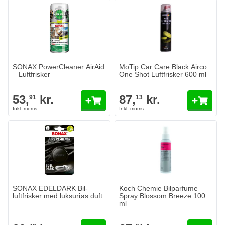
SONAX PowerCleaner AirAid
MoTip Car Care Black Airco
– Luftfrisker
One Shot Luftfrisker 600 ml
53,
kr.
87,
kr.
91
13
SONAX EDELDARK Bil-
Koch Chemie Bilparfume
luftfrisker med luksuriøs duft
Spray Blossom Breeze 100
ml