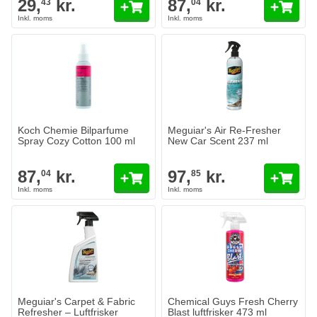
29,
kr.
87,
kr.
43
04
Koch Chemie Bilparfume
Meguiar's Air Re-Fresher
Spray Cozy Cotton 100 ml
New Car Scent 237 ml
87,
kr.
97,
kr.
04
85
Meguiar's Carpet & Fabric
Chemical Guys Fresh Cherry
Refresher – Luftfrisker
Blast luftfrisker 473 ml