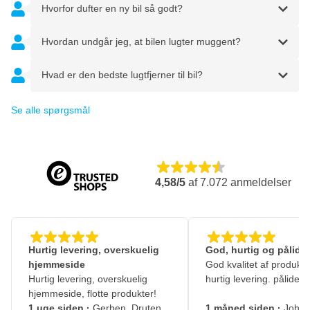
Hvorfor dufter en ny bil så godt?
Hvordan undgår jeg, at bilen lugter muggent?
Hvad er den bedste lugtfjerner til bil?
Se alle spørgsmål
4,58/5
af
7.072
anmeldelser
Hurtig levering, overskuelig
God, hurtig og pålidel
hjemmeside
God kvalitet af produkte
Hurtig levering, overskuelig
hurtig levering. pålidelig
hjemmeside, flotte produkter!
1 uge siden
·
Gerben, Druten
1 måned siden
·
Johny