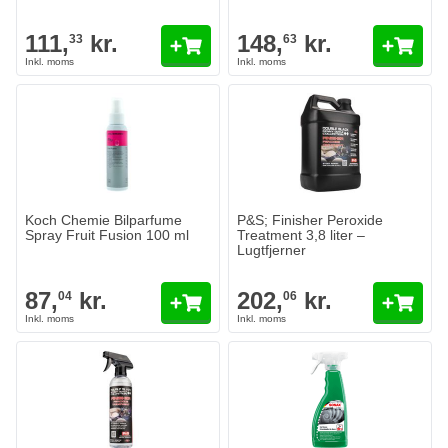
111,
kr.
148,
kr.
33
63
Koch Chemie Bilparfume
P&S; Finisher Peroxide
Spray Fruit Fusion 100 ml
Treatment 3,8 liter –
Lugtfjerner
87,
kr.
202,
kr.
04
06