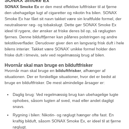
SONAX Smoke Ex
SONAX Smoke Ex
er den mest effektive luftfrisker til at fjerne
den ubehagelige lugt af cigaretter og nikotin fra bilen. SONAX
Smoke Ex har fået sit navn takket være sin kraftfulde formel, der
neutraliserer røg- og tobakslugt. Dette gør SONAX Smoke Ex
ideel til rygere, der ønsker at friske deres bil op, så røglugten
fjernes. Denne bilduftfjerner kan påføres polstringen og andre
tekstiloverflader. Derudover giver den en langvarig frisk duft i hele
bilens interiør. Takket være SONAX' unikke formel holder den
friske duft i timevis, selv ved regelmæssig brug af bilen.
Hvornår skal man bruge en bilduftfrisker
Hvornår man skal bruge en
bilduftfrisker
, afhænger af
situationen. Der er forskellige situationer, hvor det er bedst at
bruge en bilduftfrisker. De mest almindelige årsager er:
Daglig brug: Ved regelmæssig brug kan ubehagelige lugte
ophobes, såsom lugten af sved, mad eller andet dagligt
snavs.
Rygning i bilen: Nikotin- og røglugt hænger ofte fast. En
kraftig bilduft, såsom SONAX Smoke Ex, er ideel til at fjerne
røglugt.