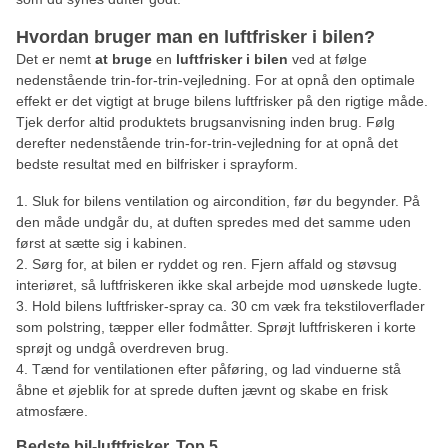
Hvordan bruger man en luftfrisker i bilen?
Det er nemt
at bruge
en
luftfrisker i bilen
ved at følge
nedenstående trin-for-trin-vejledning. For at opnå den optimale
effekt er det vigtigt at bruge bilens luftfrisker på den rigtige måde.
Tjek derfor altid produktets brugsanvisning inden brug. Følg
derefter nedenstående trin-for-trin-vejledning for at opnå det
bedste resultat med en bilfrisker i sprayform.
Sluk for bilens ventilation og aircondition, før du begynder. På
den måde undgår du, at duften spredes med det samme uden
først at sætte sig i kabinen.
Sørg for, at bilen er ryddet og ren. Fjern affald og støvsug
interiøret, så luftfriskeren ikke skal arbejde mod uønskede lugte.
Hold bilens luftfrisker-spray ca. 30 cm væk fra tekstiloverflader
som polstring, tæpper eller fodmåtter. Sprøjt luftfriskeren i korte
sprøjt og undgå overdreven brug.
Tænd for ventilationen efter påføring, og lad vinduerne stå
åbne et øjeblik for at sprede duften jævnt og skabe en frisk
atmosfære.
Bedste bil-luftfrisker, Top 5