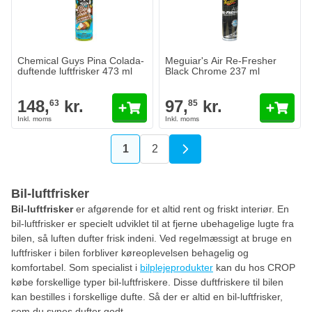
Chemical Guys Pina Colada-
Meguiar's Air Re-Fresher
duftende luftfrisker 473 ml
Black Chrome 237 ml
148,
kr.
97,
kr.
63
85
1
2
Du læser i øjeblikket side
Side
Bil-luftfrisker
Bil-luftfrisker
er afgørende for et altid rent og friskt interiør. En
bil-luftfrisker er specielt udviklet til at fjerne ubehagelige lugte fra
bilen, så luften dufter frisk indeni. Ved regelmæssigt at bruge en
luftfrisker i bilen forbliver køreoplevelsen behagelig og
komfortabel. Som specialist i
bilplejeprodukter
kan du hos CROP
købe forskellige typer bil-luftfriskere. Disse duftfriskere til bilen
kan bestilles i forskellige dufte. Så der er altid en bil-luftfrisker,
som du synes dufter godt.