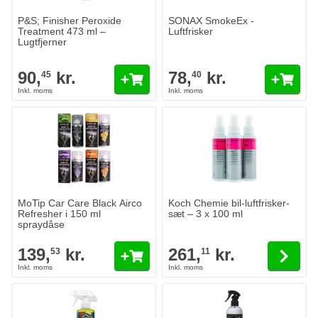
P&S; Finisher Peroxide
SONAX SmokeEx -
Treatment 473 ml –
Luftfrisker
Lugtfjerner
90,
kr.
78,
kr.
45
40
MoTip Car Care Black Airco Refresher i 150 ml spraydåse
139,
kr.
53
På lager
Antal
Variant
Læg i kurv
The price depends on the option
MoTip Car Care Black Airco
Koch Chemie bil-luftfrisker-
Refresher i 150 ml
sæt – 3 x 100 ml
spraydåse
139,
kr.
261,
kr.
53
11