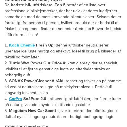
De bedste bil-luftfriskere, Top 5
består af en liste over
professionelle bilplejemærker, der har udviklet deres lugtfjerner i
samarbejde med de mest krævende bilentusiaster. Selvom det er
forskelligt fra person til person, hvilket produkt der er bedst til at
friske bilen op med, finder du nedenfor årets top 5 over de bedste
luftfriskere til bilen!
Koch Chemie
Fresh Up
: denne luftfrisker neutraliserer
ubehagelige lugte hurtigt og effektivt. Ideel til brug på bilsæder af
tekstil og fodmåtter.
Turtle Wax Power Out Odor-X
: kraftig spray, der er specielt
udviklet til at fjerne genstridige lugte og efterlader straks en
behagelig duft.
SONAX PowerCleaner AirAid
: renser og frisker op på samme
tid ved at neutralisere lugte på molekylært niveau. Perfekt til
langvarig friskhed i bilen.
CarPro
So2Pure 2.0
: miljøvenlig bil-luftfrisker, der fjerner lugte
på naturlig vis uden syntetiske tilsætningsstoffer.
Meguiars New Car Scent
: giver interiøret den eftertragtede
duft af ny bil tilbage og neutraliserer hurtigt ubehagelige lugte.