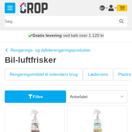
Skip to Content
kr.
Gratis levering
100 dage
ved køb over 1.120 kr
vi sender i dag
Rengørings- og dybderengøringsprodukter
Bil-luftfrisker
Rengøringsmiddel til indendørs brug
Læderrens
Plastre
Filtre