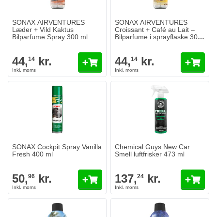
SONAX AIRVENTURES
SONAX AIRVENTURES
Læder + Vild Kaktus
Croissant + Café au Lait –
Bilparfume Spray 300 ml
Bilparfume i sprayflaske 300
ml
44,
kr.
44,
kr.
14
14
SONAX Cockpit Spray Vanilla
Chemical Guys New Car
Fresh 400 ml
Smell luftfrisker 473 ml
50,
kr.
137,
kr.
96
24