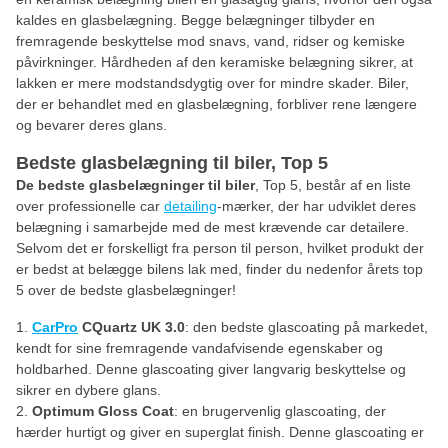
kaldes en glasbelægning. Begge belægninger tilbyder en
fremragende beskyttelse mod snavs, vand, ridser og kemiske
påvirkninger. Hårdheden af den keramiske belægning sikrer, at
lakken er mere modstandsdygtig over for mindre skader. Biler,
der er behandlet med en glasbelægning, forbliver rene længere
og bevarer deres glans.
Bedste glasbelægning til biler, Top 5
De bedste glasbelægninger til biler
, Top 5, består af en liste
over professionelle car
detailing
-mærker, der har udviklet deres
belægning i samarbejde med de mest krævende car detailere.
Selvom det er forskelligt fra person til person, hvilket produkt der
er bedst at belægge bilens lak med, finder du nedenfor årets top
5 over de bedste glasbelægninger!
CarPro
CQuartz UK 3.0
: den bedste glascoating på markedet,
kendt for sine fremragende vandafvisende egenskaber og
holdbarhed. Denne glascoating giver langvarig beskyttelse og
sikrer en dybere glans.
Optimum Gloss Coat
: en brugervenlig glascoating, der
hærder hurtigt og giver en superglat finish. Denne glascoating er