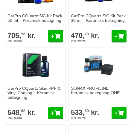
CarPro CQuartz SiC Kit Pack
CarPro CQuartz SiC Kit Pack
50 ml – Keramisk belægning
30 ml – Keramisk belægning
705,
kr.
470,
kr.
56
29
CarPro CQuartz Skin PPF &
SONAX PROFILINE
Vinyl Coating – Keramisk
Keramisk belægning ONE
belægning
548,
kr.
533,
kr.
68
69