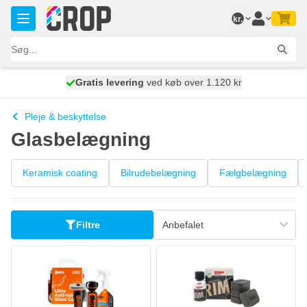
Skip to Content
kr.
Gratis levering
100 dage
ved køb over 1.120 kr
vi sender i dag
Pleje & beskyttelse
Glasbelægning
Keramisk coating
Bilrudebelægning
Fælgbelægning
Filtre