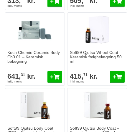
313,
kr.
509,
kr.
Koch Chemie Ceramic Body
Soft99 Qjutsu Wheel Coat –
Cb0.01 – Keramisk
Keramisk fælgbelægning 50
belægning
ml
641,
kr.
415,
kr.
31
71
Soft99 Qjutsu Body Coat
Soft99 Qjutsu Body Coat –