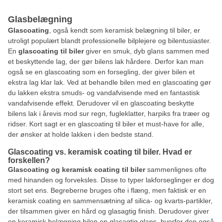
Glasbelægning
Glascoating
, også kendt som keramisk belægning til biler, er
utroligt populært blandt professionelle bilplejere og bilentusiaster.
En
glascoating til
biler
giver en smuk, dyb glans sammen med
et beskyttende lag, der gør bilens lak hårdere. Derfor kan man
også se en glascoating som en forsegling, der giver bilen et
ekstra lag klar lak. Ved at behandle bilen med en glascoating gør
du lakken ekstra smuds- og vandafvisende med en fantastisk
vandafvisende effekt. Derudover vil en glascoating beskytte
bilens lak i årevis mod sur regn, fugleklatter, harpiks fra træer og
ridser. Kort sagt er en glascoating til biler et must-have for alle,
der ønsker at holde lakken i den bedste stand.
Glascoating vs. keramisk coating til biler. Hvad er
forskellen?
Glascoating og keramisk coating til biler
sammenlignes ofte
med hinanden og forveksles. Disse to typer lakforseglinger er dog
stort set ens. Begreberne bruges ofte i flæng, men faktisk er en
keramisk coating en sammensætning af silica- og kvarts-partikler,
der tilsammen giver en hård og glasagtig finish. Derudover giver
en keramisk belægning bilen en glasagtig glans, hvorfor den også