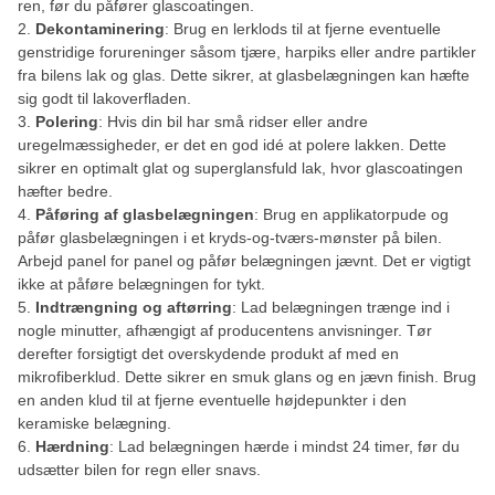
ren, før du påfører glascoatingen.
Dekontaminering
: Brug en lerklods til at fjerne eventuelle
genstridige forureninger såsom tjære, harpiks eller andre partikler
fra bilens lak og glas. Dette sikrer, at glasbelægningen kan hæfte
sig godt til lakoverfladen.
Polering
: Hvis din bil har små ridser eller andre
uregelmæssigheder, er det en god idé at polere lakken. Dette
sikrer en optimalt glat og superglansfuld lak, hvor glascoatingen
hæfter bedre.
Påføring af glasbelægningen
: Brug en applikatorpude og
påfør glasbelægningen i et kryds-og-tværs-mønster på bilen.
Arbejd panel for panel og påfør belægningen jævnt. Det er vigtigt
ikke at påføre belægningen for tykt.
Indtrængning og aftørring
: Lad belægningen trænge ind i
nogle minutter, afhængigt af producentens anvisninger. Tør
derefter forsigtigt det overskydende produkt af med en
mikrofiberklud. Dette sikrer en smuk glans og en jævn finish. Brug
en anden klud til at fjerne eventuelle højdepunkter i den
keramiske belægning.
Hærdning
: Lad belægningen hærde i mindst 24 timer, før du
udsætter bilen for regn eller snavs.