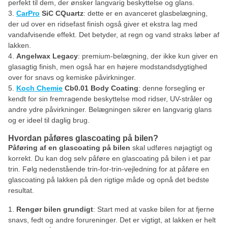
perfekt til dem, der ønsker langvarig beskyttelse og glans.
CarPro
SiC CQuartz
: dette er en avanceret glasbelægning,
der ud over en ridsefast finish også giver et ekstra lag med
vandafvisende effekt. Det betyder, at regn og vand straks løber af
lakken.
Angelwax Legacy
: premium-belægning, der ikke kun giver en
glasagtig finish, men også har en højere modstandsdygtighed
over for snavs og kemiske påvirkninger.
Koch Chemie
Cb0.01 Body Coating
: denne forsegling er
kendt for sin fremragende beskyttelse mod ridser, UV-stråler og
andre ydre påvirkninger. Belægningen sikrer en langvarig glans
og er ideel til daglig brug.
Hvordan påføres glascoating på bilen?
Påføring af en glascoating på bilen
skal udføres nøjagtigt og
korrekt. Du kan dog selv påføre en glascoating på bilen i et par
trin. Følg nedenstående trin-for-trin-vejledning for at påføre en
glascoating på lakken på den rigtige måde og opnå det bedste
resultat.
Rengør bilen grundigt
: Start med at vaske bilen for at fjerne
snavs, fedt og andre forureninger. Det er vigtigt, at lakken er helt