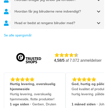
Hvordan får jeg bilruderne rene indvendigt?
Hvad er bedst at rengøre bilruder med?
Se alle spørgsmål
4,58/5
af
7.072
anmeldelser
Hurtig levering, overskuelig
God, hurtig og pålidel
hjemmeside
God kvalitet af produkte
Hurtig levering, overskuelig
hurtig levering. pålidelig
hjemmeside, flotte produkter!
1 uge siden
·
Gerben, Druten
1 måned siden
·
Johny