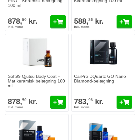
PRO – Keramisk belægning
Kvartsbelægning 100 ml
100 ml
878,
kr.
588,
kr.
50
26
Soft99 Qjutsu Body Coat –
CarPro DQuartz GO Nano
Mat keramisk belægning 100
Diamond-belægning
ml
878,
kr.
783,
kr.
50
96