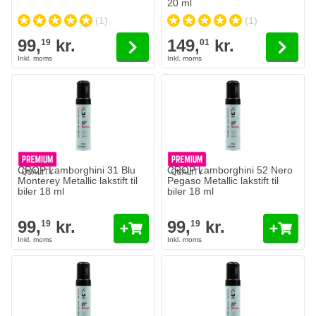
20 ml
(1)
(1)
99,
kr.
149,
kr.
19
01
CROP Lamborghini 31 Blu
CROP Lamborghini 52 Nero
Monterey Metallic lakstift til
Pegaso Metallic lakstift til
biler 18 ml
biler 18 ml
99,
kr.
99,
kr.
19
19