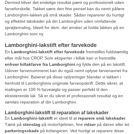
Dermed bliver det endelige resultat pænt og professionelt uden
farveforskelle. Takket være den fine pensel kan du nemt påføre
Lamborghini-lakken på små skader. Sådan reparerer du hurtigt
og effektivt lakskader på din Lamborghini uden omfattende
sprøjtemaling. Ideelt for dem, der ønsker at holde lakken på en
Lamborghini som ny.
Lamborghini-lakstift efter farvekode
En
Lamborghini-lakstift efter farvekode
fremstilles fuldstændig
efter mål hos CROP. Som eksperter i billak kan vi fremstille
enhver billakfarve fra Lamborghini
og fylde den på en lakstift.
Udover farvenummeret kan du også nemt oplyse farvenavnet fra
Lamborghini. Baseret på disse oplysninger blander vi lakken i
henhold til Lamborghinis originale farveopskrift. Dette sikrer, at
malingen er 100 % farveægte og passer perfekt til den
eksisterende lak. Så er du sikret et professionelt resultat og en
sømløs reparation af din Lamborghini.
Lamborghini-lakstift til reparation af lakskader
En
Lamborghini-lakstift
er ideel til at
reparere små lakskader
.
Tænk på
stenslag
på motorhjelmen, fine
ridser
på døren eller let
parkeringsskade
på kofangeren. Ved hurtigt at reparere disse