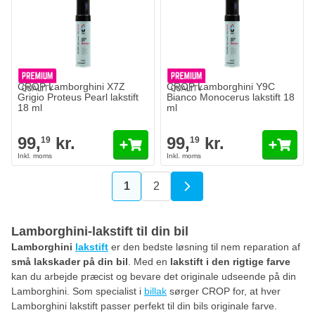
CROP Lamborghini X7Z
CROP Lamborghini Y9C
Grigio Proteus Pearl lakstift
Bianco Monocerus lakstift 18
18 ml
ml
99,
kr.
99,
kr.
19
19
1
2
Du læser i øjeblikket side
Side
Lamborghini-lakstift til din bil
Lamborghini
lakstift
er den bedste løsning til nem reparation af
små lakskader på din bil
. Med en
lakstift i den rigtige farve
kan du arbejde præcist og bevare det originale udseende på din
Lamborghini. Som specialist i
billak
sørger CROP for, at hver
Lamborghini lakstift passer perfekt til din bils originale farve.