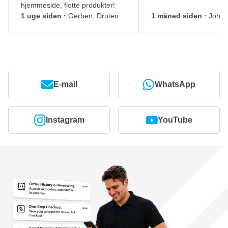
hjemmeside, flotte produkter!
1 uge siden
·
Gerben, Druten
1 måned siden
·
Johny
E-mail
WhatsApp
Instagram
YouTube