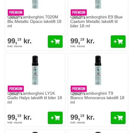
CROP Lamborghini 7020M
CROP Lamborghini E9 Blue
Blu Metallic Opaco lakstift 18
Caelum Metallic lakstift til
ml
biler 18 ml
99,
kr.
99,
kr.
19
19
CROP Lamborghini LY1K
CROP Lamborghini T9
Giallo Halys lakstift til biler 18
Bianco Monocerus lakstift 18
ml
ml
99,
kr.
99,
kr.
19
19