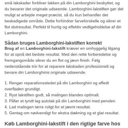
små lakskader forbliver lakken på din Lamborghini beskyttet, og
du bevarer det originale udseende. Lamborghini-lakstiften gør det
muligt at arbejde meget præcist, så du kun behandler det
beskadigede område. Dette forhindrer farveforskelle og sikrer et
flot slutresultat. Perfekt til hurtig og effektiv vedligeholdelse af din
Lamborghini.
Sådan bruges Lamborghini-lakstiften korrekt
Brug af
en
Lamborghini-lakstift
kræver en omhyggelig tilgang
for at opnå det bedste resultat. Med den rette forberedelse og
fremgangsmåde sikrer du en flot og jævn finish. Følg
nedenstående trin for at reparere lakskaden professionelt og
bevare din Lamborghinis originale udseende.
Rengør reparationsstedet på din Lamborghini og affedt
overfladen grundigt.
Ryst lakstiften godt, så malingen blandes optimalt.
Påfør et tyndt lag autolak på din Lamborghini med penslen.
Lad malingen tørre roligt for et jævnt resultat.
Gentag om nødvendigt for ekstra dækning og et glat resultat.
Køb Lamborghini-lakstift i den rigtige farve hos