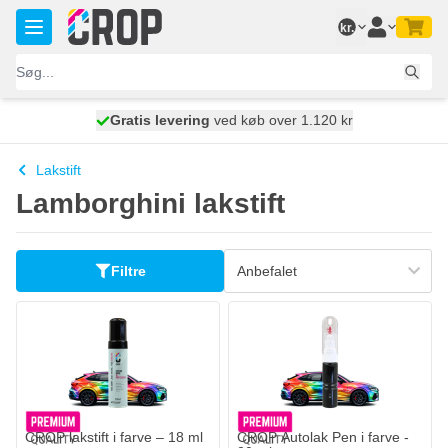
Skip to Content
kr.
Gratis levering
100 dage
ved køb over 1.120 kr
vi sender i dag
Lakstift
Lamborghini lakstift
Filtre
CROP lakstift i farve – 18 ml
CROP Autolak Pen i farve -