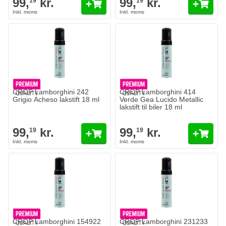
99,
kr.
99,
kr.
19
19
CROP Lamborghini 242
CROP Lamborghini 414
Grigio Acheso lakstift 18 ml
Verde Gea Lucido Metallic
lakstift til biler 18 ml
99,
kr.
99,
kr.
19
19
CROP Lamborghini 154922
CROP Lamborghini 231233