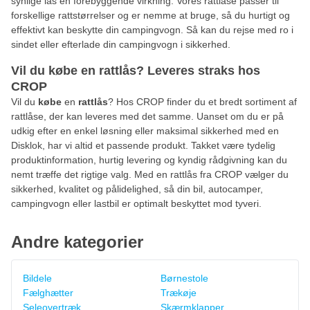
synlige lås en forebyggende virkning. Vores rattlåse passer til
forskellige rattstørrelser og er nemme at bruge, så du hurtigt og
effektivt kan beskytte din campingvogn. Så kan du rejse med ro i
sindet eller efterlade din campingvogn i sikkerhed.
Vil du købe en rattlås? Leveres straks hos
CROP
Vil du
købe
en
rattlås
? Hos CROP finder du et bredt sortiment af
rattlåse, der kan leveres med det samme. Uanset om du er på
udkig efter en enkel løsning eller maksimal sikkerhed med en
Disklok, har vi altid et passende produkt. Takket være tydelig
produktinformation, hurtig levering og kyndig rådgivning kan du
nemt træffe det rigtige valg. Med en rattlås fra CROP vælger du
sikkerhed, kvalitet og pålidelighed, så din bil, autocamper,
campingvogn eller lastbil er optimalt beskyttet mod tyveri.
Andre kategorier
Bildele
Børnestole
Fælghætter
Trækøje
Seleovertræk
Skærmklapper