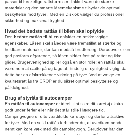
passer til forskellige rattstørrelser. Takket være de stærke
materialer og den smarte låsemekanisme tilbyder de optimal
beskyttelse mod tyveri. Med en Disklok vælger du professionel
sikkerhed og maksimal tryghed.
Hvad det bedste rattlås til bilen skal opfylde
Den
bedste rattlås til bilen
opfylder en række vigtige
egenskaber. Låsen skal således være fremstillet af stærke og
holdbare materialer, der kan modstå brudforsøg. Derudover er en
god pasform afgørende, så låsen sidder fast på rattet og ikke
glider. Brugervenlighed spiller også en stor rolle: en rattlås skal
være nem at sætte på og tage af. Endelig er synlighed vigtig, da
dette har en afskrækkende virkning på tyve. Ved at vælge en
kvalitetsrattlås fra CROP er du sikret optimal beskyttelse og
pålidelighed.
Brug af styrlås til autocamper
En
rattlås til autocamper
er ideel til at sikre dit køretøj ekstra
godt under ferier eller når det står stille i længere tid.
Campingvogne er ofte værdifulde køretøjer og derfor attraktive
for tyve. Med en solid rattlås forhindrer du, at uvedkommende
nemt kan køre væk med din campingvogn. Derudover har den