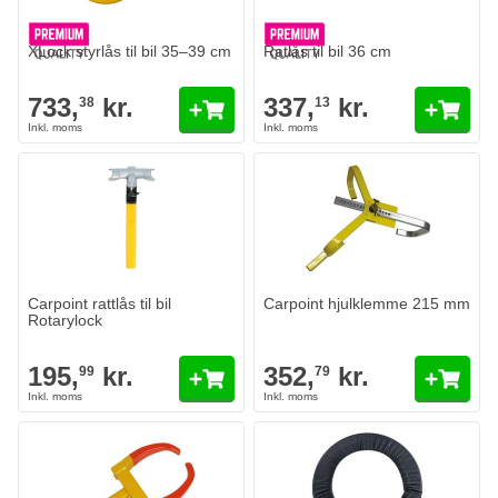
XLock styrlås til bil 35–39 cm
Ratlås til bil 36 cm
733,
kr.
337,
kr.
38
13
Carpoint rattlås til bil
Carpoint hjulklemme 215 mm
Rotarylock
195,
kr.
352,
kr.
99
79