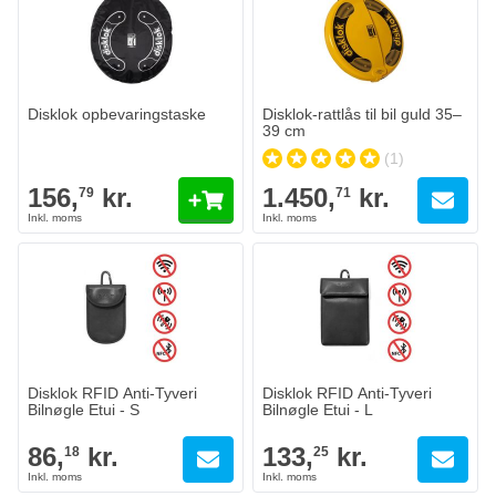
Disklok opbevaringstaske
Disklok-rattlås til bil guld 35–
39 cm
(1)
156,
kr.
1.450,
kr.
79
71
Disklok RFID Anti-Tyveri
Disklok RFID Anti-Tyveri
Bilnøgle Etui - S
Bilnøgle Etui - L
86,
kr.
133,
kr.
18
25