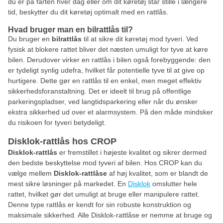
du er på farten hver dag eller om dit køretøj står stille i længere
tid, beskytter du dit køretøj optimalt med en rattlås.
Hvad bruger man en bilrattlås til?
Du bruger en
bilrattlås
til at sikre dit køretøj mod tyveri. Ved
fysisk at blokere rattet bliver det næsten umuligt for tyve at køre
bilen. Derudover virker en rattlås i bilen også forebyggende: den
er tydeligt synlig udefra, hvilket får potentielle tyve til at give op
hurtigere. Dette gør en rattlås til en enkel, men meget effektiv
sikkerhedsforanstaltning. Det er ideelt til brug på offentlige
parkeringspladser, ved langtidsparkering eller når du ønsker
ekstra sikkerhed ud over et alarmsystem. På den måde mindsker
du risikoen for tyveri betydeligt.
Disklok-rattlås hos CROP
Disklok-rattlås
er fremstillet i højeste kvalitet og sikrer dermed
den bedste beskyttelse mod tyveri af bilen. Hos CROP kan du
vælge mellem
Disklok-rattlåse
af høj kvalitet, som er blandt de
mest sikre løsninger på markedet. En
Disklok
omslutter hele
rattet, hvilket gør det umuligt at bruge eller manipulere rattet.
Denne type rattlås er kendt for sin robuste konstruktion og
maksimale sikkerhed. Alle Disklok-rattlåse er nemme at bruge og