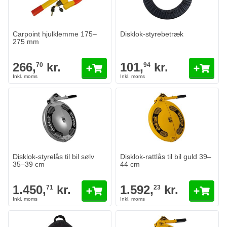
Carpoint hjulklemme 175–
Disklok-styrebetræk
275 mm
266,
kr.
101,
kr.
70
94
Disklok-styrelås til bil sølv
Disklok-rattlås til bil guld 39–
35–39 cm
44 cm
1.450,
kr.
1.592,
kr.
71
23