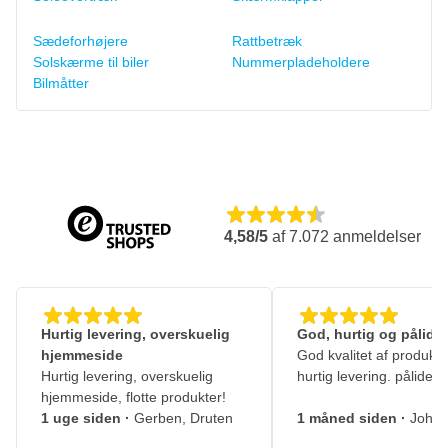
Sædeforhøjere
Rattbetræk
Solskærme til biler
Nummerpladeholdere
Bilmåtter
4,58/5
af
7.072
anmeldelser
Hurtig levering, overskuelig
God, hurtig og pålidel
hjemmeside
God kvalitet af produkte
Hurtig levering, overskuelig
hurtig levering. pålidelig
hjemmeside, flotte produkter!
1 uge siden
·
Gerben, Druten
1 måned siden
·
Johny