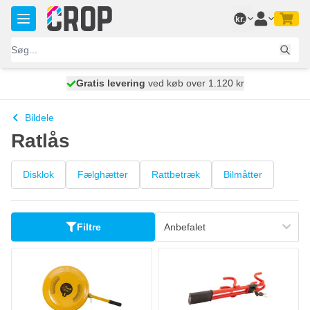
Skip to Content
kr.
Gratis levering
100 dage
ved køb over 1.120 kr
vi sender i dag
Bildele
Ratlås
Disklok
Fælghætter
Rattbetræk
Bilmåtter
Filtre