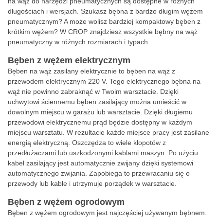
na wąż do narzędzi pneumatycznych są dostępne w różnych
długościach i wersjach. Szukasz bębna z bardzo długim wężem
pneumatycznym? A może wolisz bardziej kompaktowy bęben z
krótkim wężem? W CROP znajdziesz wszystkie bębny na wąż
pneumatyczny w różnych rozmiarach i typach.
Bęben z wężem elektrycznym
Bęben na wąż zasilany elektrycznie to bęben na wąż z
przewodem elektrycznym 220 V. Tego elektrycznego bębna na
wąż nie powinno zabraknąć w Twoim warsztacie. Dzięki
uchwytowi ściennemu bęben zasilający można umieścić w
dowolnym miejscu w garażu lub warsztacie. Dzięki długiemu
przewodowi elektrycznemu prąd będzie dostępny w każdym
miejscu warsztatu. W rezultacie każde miejsce pracy jest zasilane
energią elektryczną. Oszczędza to wiele kłopotów z
przedłużaczami lub uszkodzonymi kablami maszyn. Po użyciu
kabel zasilający jest automatycznie zwijany dzięki systemowi
automatycznego zwijania. Zapobiega to przewracaniu się o
przewody lub kable i utrzymuje porządek w warsztacie.
Bęben z wężem ogrodowym
Bęben z wężem ogrodowym jest najczęściej używanym bębnem.