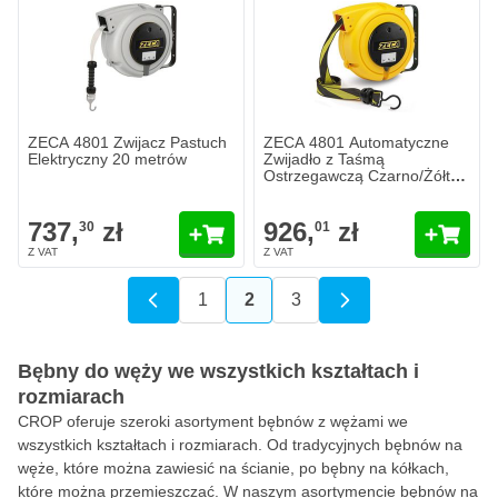
ZECA 4801 Zwijacz Pastuch
ZECA 4801 Automatyczne
Elektryczny 20 metrów
Zwijadło z Taśmą
Ostrzegawczą Czarno/Żółta
20 metrów
737,
zł
926,
zł
30
01
1
2
3
Strona
Aktualnie czytasz stronę
Strona
Bębny do węży we wszystkich kształtach i
rozmiarach
CROP oferuje szeroki asortyment bębnów z wężami we
wszystkich kształtach i rozmiarach. Od tradycyjnych bębnów na
węże, które można zawiesić na ścianie, po bębny na kółkach,
które można przemieszczać. W naszym asortymencie bębnów na