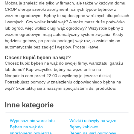
Można je znaleźć nie tylko w firmach, ale także w każdym domu.
CROP oferuje szeroki asortyment różnych typów bębnów z
wężem ogrodowym. Bębny te są dostępne w różnych długościach
i wersjach. Czy wolisz krótki wąż? A może masz duże podwórko
lub ogród, więc wolisz długi wąż ogrodowy? Wszystkie bębny z
węzem ogrodowym mają automatyczny system zwijania. Kiedy
będziesz gotowy, po prostu pociągnij wąż raz, a zwinie się on
automatycznie bez zagięć i węzłów. Proste i łatwe!
Chcesz kupić bęben na wąż?
Chcesz kupić bęben na wąż do swojej firmy, warsztatu, garażu
lub domu? Kup wszystkie bębny na węże online na
Nonpaints.com przed 22:00 a wyślemy je jeszcze dzisiaj.
Potrzebujesz pomocy w znalezieniu odpowiedniego bębna na
wąż? Skontaktuj się z naszymi specjalistami ds. produktów.
Inne kategorie
Wyposażenie warsztatu
Wózki i uchwyty na węże
Bęben na wąż do
Bębny kablowe
sprężonego powietrza
Bęben na wąż ogrodowy