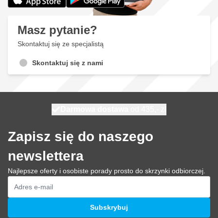
Masz pytanie?
Skontaktuj się ze specjalistą
Skontaktuj się z nami
Darmowa dostawa
100 dni
wysyłka dzisiaj
od 435,- zł
Zapisz się do naszego
newslettera
Najlepsze oferty i osobiste porady prosto do skrzynki odbiorczej.
Adres e-mail
Subskrybuj