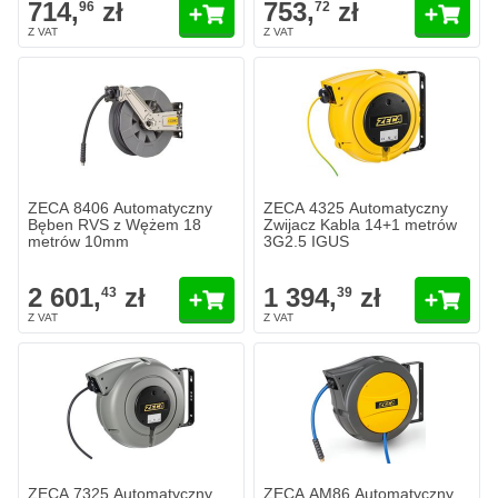
714,
zł
753,
zł
96
72
ZECA 8406 Automatyczny
ZECA 4325 Automatyczny
Bęben RVS z Wężem 18
Zwijacz Kabla 14+1 metrów
metrów 10mm
3G2.5 IGUS
2 601,
zł
1 394,
zł
43
39
ZECA 7325 Automatyczny
ZECA AM86 Automatyczny