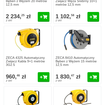
Bęben z Wężem 20 metrów
Zwijacz Węża Srebrny 10+1
12,5 mm
metrów 12,5 mm
2 234,
zł
1 102,
zł
25
58
ZECA 4325 Automatyczny
ZECA 8410 Automatyczny
Zwijacz Kabla 9+1 metrów
Bęben z Wężem 15 metrów
3G2.5
12,5 mm
960,
zł
1 830,
zł
46
47