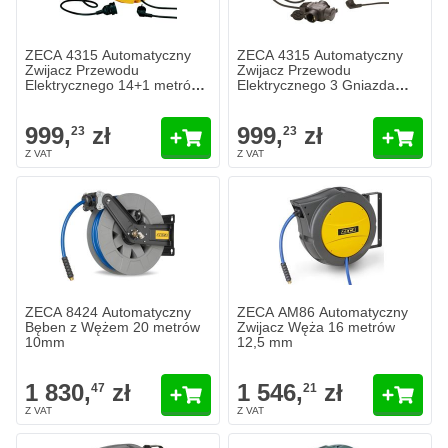
ZECA 4315 Automatyczny
ZECA 4315 Automatyczny
Zwijacz Przewodu
Zwijacz Przewodu
Elektrycznego 14+1 metrów
Elektrycznego 3 Gniazda
3G1.5
14+1 metrów 3G1.5
999,
zł
999,
zł
23
23
ZECA 8424 Automatyczny
ZECA AM86 Automatyczny
Bęben z Wężem 20 metrów
Zwijacz Węża 16 metrów
10mm
12,5 mm
1 830,
zł
1 546,
zł
47
21