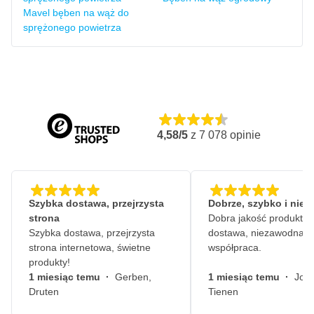
Mavel bęben na wąż do
sprężonego powietrza
4,58/5
z
7 078
opinie
Szybka dostawa, przejrzysta
Dobrze, szybko i nie
strona
Dobra jakość produktów
Szybka dostawa, przejrzysta
dostawa, niezawodna
strona internetowa, świetne
współpraca.
produkty!
1 miesiąc temu
·
Gerben,
1 miesiąc temu
·
John
Druten
Tienen