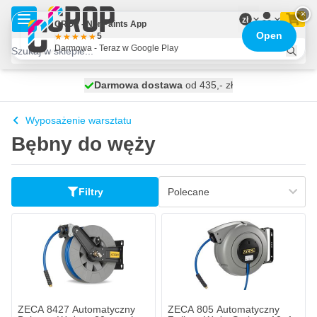
Przejdź do treści
×
zł
CROP - NonPaints App
Open
5
Darmowa - Teraz w Google Play
Darmowa dostawa
100 dni
wysyłka dzisiaj
od 435,- zł
Wyposażenie warsztatu
Bębny do węży
Filtry
ZECA 8427 Automatyczny
ZECA 805 Automatyczny