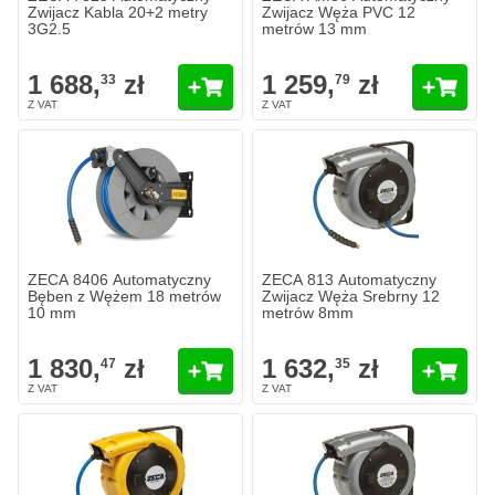
Zwijacz Kabla 20+2 metry
Zwijacz Węża PVC 12
3G2.5
metrów 13 mm
1 688,
zł
1 259,
zł
33
79
ZECA 8406 Automatyczny
ZECA 813 Automatyczny
Bęben z Wężem 18 metrów
Zwijacz Węża Srebrny 12
10 mm
metrów 8mm
1 830,
zł
1 632,
zł
47
35