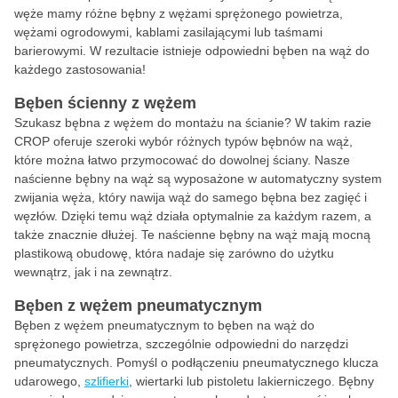
węże mamy różne bębny z wężami sprężonego powietrza,
wężami ogrodowymi, kablami zasilającymi lub taśmami
barierowymi. W rezultacie istnieje odpowiedni bęben na wąż do
każdego zastosowania!
Bęben ścienny z wężem
Szukasz bębna z wężem do montażu na ścianie? W takim razie
CROP oferuje szeroki wybór różnych typów bębnów na wąż,
które można łatwo przymocować do dowolnej ściany. Nasze
naścienne bębny na wąż są wyposażone w automatyczny system
zwijania węża, który nawija wąż do samego bębna bez zagięć i
węzłów. Dzięki temu wąż działa optymalnie za każdym razem, a
także znacznie dłużej. Te naścienne bębny na wąż mają mocną
plastikową obudowę, która nadaje się zarówno do użytku
wewnątrz, jak i na zewnątrz.
Bęben z wężem pneumatycznym
Bęben z wężem pneumatycznym to bęben na wąż do
sprężonego powietrza, szczególnie odpowiedni do narzędzi
pneumatycznych. Pomyśl o podłączeniu pneumatycznego klucza
udarowego,
szlifierki
, wiertarki lub pistoletu lakierniczego. Bębny