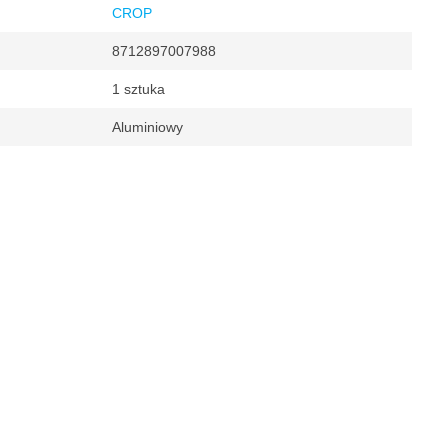
CROP
8712897007988
1 sztuka
Aluminiowy
klucze
 273 x 53mm