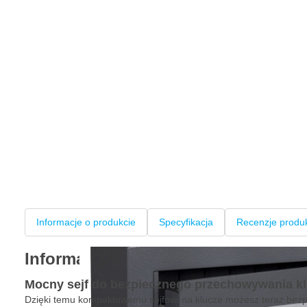
Informacje o produkcie
Specyfikacja
Recenzje produ
Informacje o produkcie
Mocny sejf do bezpiecznego przechowywania k
Dzięki temu kompaktowemu sejfowi na klucze możesz teraz bez