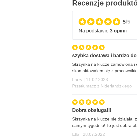
Recenzje produkt
5
/5
Na podstawie
3 opinii
szybka dostawa i bardzo do
Skrzynka na klucze zamówiona i o
skontaktowałem się z pracowniki
11 lutego 2023
harry |
11.02.2023
Przetłumacz z Niderlandzkiego
Dobra obsługa!!!
Skrzynka na klucze nie działała,
samym tygodniu! To jest dobra o
28 lipca 2022
Ella |
28.07.2022