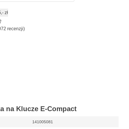
- zł
ę
072 recenzji)
ka na Klucze E-Compact
141005081