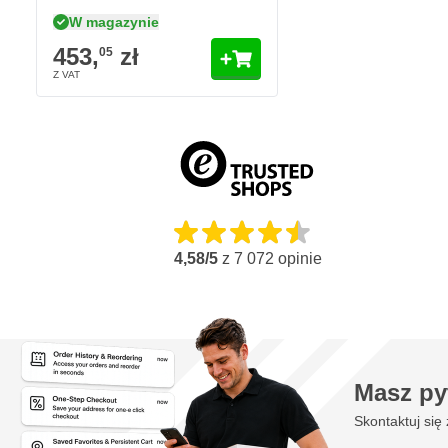
W magazynie
453,
zł
05
4,58/5
z
7 072
opinie
Masz py
Skontaktuj się 