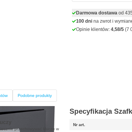
Darmowa dostawa
od 435,
100 dni
na zwrot i wymian
Opinie klientów:
4,58/5
(7 
któw
Podobne produkty
Specyfikacja Szaf
luczy
Nr art.
piecznie przechowywać klucze w