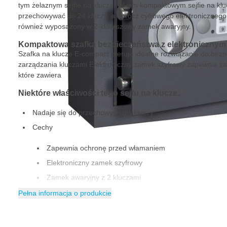
tym żelaznym sejfie na klucze. W tym kompaktowym sejfie na k
przechowywać do 24 kluczy, a oprócz cyfrowego elektronicznego
również wyposażony w 2-klawiszowy zamek awaryjny.
Kompaktowa szafka bezpieczeństwa z elektroniczny
Szafka na klucze E-compact oferuje idealne rozwiązanie do bez
zarządzania kluczami Elektroniczny zamek szyfrowy zapewnia za
które zawiera
Niektóre właściwości tego sejfu na klucze:
Nadaje się do przechowywania kluczy
Cechy
Zapewnia ochronę przed włamaniem
Elektroniczny zamek szyfrowy
Zamek awaryjny z 2 kluczami
Otwory montażowe i materiał montażowy
Pełna informacja o produkcie