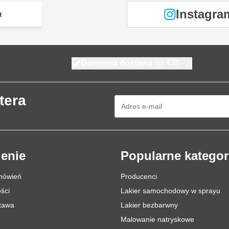
Instagra
t
Darmowa dostawa
od 435,- zł
tera
Adres e-mail
enie
Popularne kategor
mówień
Producenci
ści
Lakier samochodowy w sprayu
stawa
Lakier bezbarwny
Malowanie natryskowe