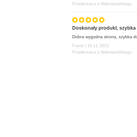
Przetłumacz z Niderlandzkiego
Doskonały produkt, szybka
Dobra wygodna strona, szybka do
16 listopada 2021
Frank |
16.11.2021
Przetłumacz z Niderlandzkiego