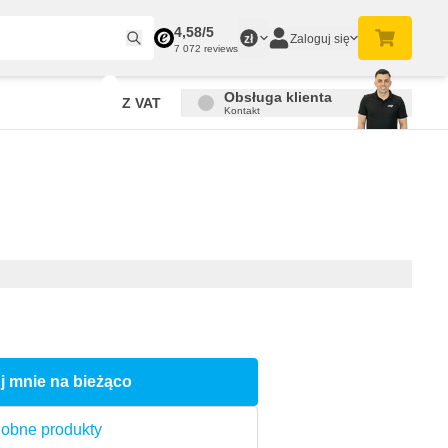
4,58/5
Zaloguj się
zł
7 072 reviews
Obsługa klienta
Z VAT
Kontakt
j mnie na bieżąco
obne produkty