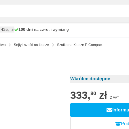
435,- zł
100 dni
na zwrot i wymianę
stwo
Sejfy i szafki na klucze
Szafka na Klucze E-Compact
Wkrótce dostępne
333,
zł
80
Z VAT
Informu
Pod