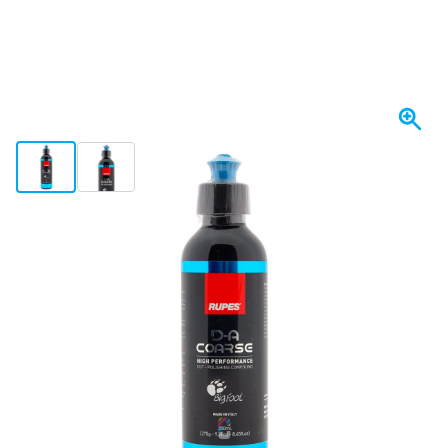
View larger image
View larger image
W magazynie
Wariant
RUPES D-A COARSE Pasta Polerska 250ml
Wybierz ilość
83
1 sztuka
88,
zł
06
12 sztuk
87,
zł
ZAOSZCZĘDŹ 2%
za/szt