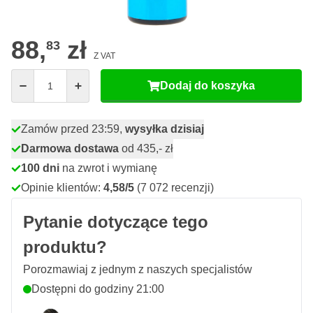
39
24 sztuk
84,
zł
ZAOSZCZĘDŹ 5%
za/szt
88,
zł
83
Z VAT
Ilość
Dodaj do koszyka
Zamów przed 23:59,
wysyłka dzisiaj
Darmowa dostawa
od 435,- zł
100 dni
na zwrot i wymianę
Opinie klientów:
4,58/5
(7 072 recenzji)
Pytanie dotyczące tego
produktu?
Porozmawiaj z jednym z naszych specjalistów
Dostępni do godziny 21:00