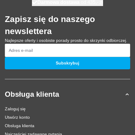
Darmowa dostawa
100 dni
wysyłka dzisiaj
od 435,- zł
Zapisz się do naszego
newslettera
Najlepsze oferty i osobiste porady prosto do skrzynki odbiorczej.
Adres e-mail
Subskrybuj
Obsługa klienta
Zaloguj się
Utwórz konto
Obsluga klienta
Najczęściej zadawane pytania