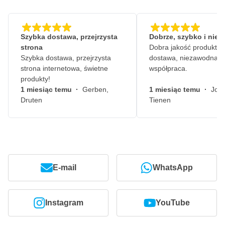
Szybka dostawa, przejrzysta
Dobrze, szybko i nie
strona
Dobra jakość produktów
Szybka dostawa, przejrzysta
dostawa, niezawodna
strona internetowa, świetne
współpraca.
produkty!
1 miesiąc temu
·
Gerben,
1 miesiąc temu
·
John
Druten
Tienen
E-mail
WhatsApp
Instagram
YouTube