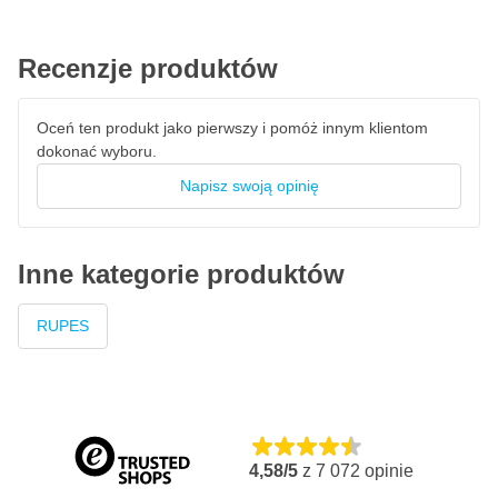
Minimalne powstawanie pyłu podczas użytkowania
Długi czas obróbki dla większej kontroli
Recenzje produktów
Nadaje się do różnych rodzajów lakierów
Idealny jako pierwszy krok w procesie polerowania
Oceń ten produkt jako pierwszy i pomóż innym klientom
Doskonale współpracuje z grubymi padami polerskimi
dokonać wyboru.
Napisz swoją opinię
Inne kategorie produktów
RUPES
4,58/5
z
7 072
opinie