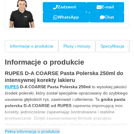
Zadzwoń
E-mail
WhatsApp
Chat
Informacje o produkcie
Plusy i minusy
Specyfikacja
Informacje o produkcie
RUPES D-A COARSE Pasta Polerska 250ml do
intensywnej korekty lakieru
RUPES
D-A COARSE Pasta Polerska 250ml
to wysokiej jakości
środek polerski, który został specjalnie opracowany do szybkiego
usuwania głębokich rys, zawirowań i utlenienia. Ta
gruba pasta
polerska D-A COARSE od RUPES
zapewnia imponującą moc
korekty, jednocześnie zapewniając kontrolowane i stabilne
przetwarzanie. Dzięki zaawansowanej formule pracujesz
efektywnie na różnych rodzajach lakierów, w tym nowoczesnych i
twardych lakierach bezbarwnych.
Pasta polerska RUPES
Pełna informacja o produkcie