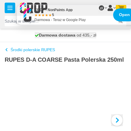
Przejdź do treści
zł
CROP - NonPaints App
Open
5
Darmowa - Teraz w Google Play
Darmowa dostawa
100 dni
wysyłka dzisiaj
od 435,- zł
Środki polerskie RUPES
RUPES D-A COARSE Pasta Polerska 250ml