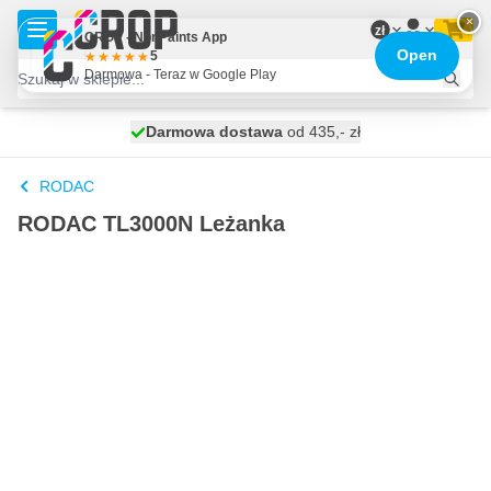
Przejdź do treści
×
zł
CROP - NonPaints App
Open
5
Darmowa - Teraz w Google Play
Darmowa dostawa
100 dni
wysyłka jutro
od 435,- zł
RODAC
RODAC TL3000N Leżanka