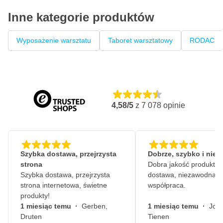
Inne kategorie produktów
Wyposażenie warsztatu
Taboret warsztatowy
RODAC
4,58/5
z
7 078
opinie
Szybka dostawa, przejrzysta
Dobrze, szybko i nie
strona
Dobra jakość produktów
Szybka dostawa, przejrzysta
dostawa, niezawodna
strona internetowa, świetne
współpraca.
produkty!
1 miesiąc temu
·
Gerben,
1 miesiąc temu
·
John
Druten
Tienen