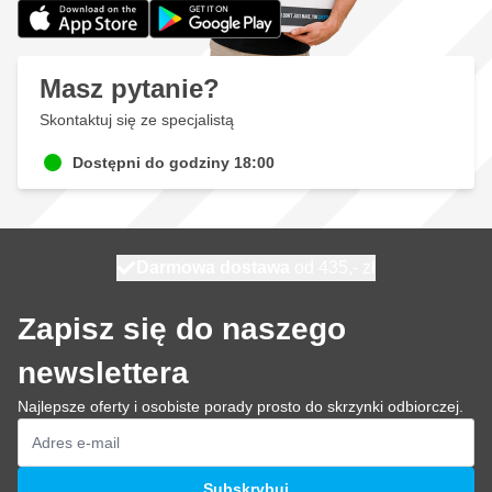
Masz pytanie?
Skontaktuj się ze specjalistą
Dostępni do godziny 18:00
Darmowa dostawa
100 dni
wysyłka jutro
od 435,- zł
Zapisz się do naszego
newslettera
Najlepsze oferty i osobiste porady prosto do skrzynki odbiorczej.
Adres e-mail
Subskrybuj