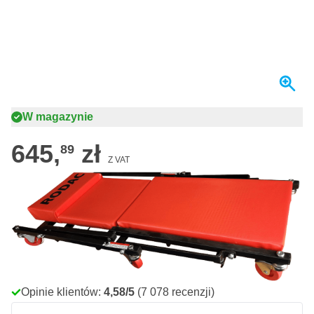
W magazynie
645,
zł
89
Z VAT
Ilość
Dodaj do koszyka
Zamów przed 23:59,
wysyłka jutro
Darmowa dostawa
od 435,- zł
100 dni
na zwrot i wymianę
Opinie klientów:
4,58/5
(7 078 recenzji)