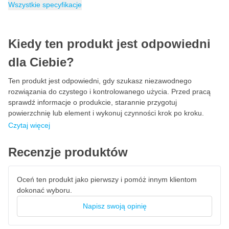
Szerokość
Wymiar
EAN
Kategoria
8717659204018
921 x 431 x 140mm
Taboret warsztatowy
431 mm
Wszystkie specyfikacje
Kiedy ten produkt jest odpowiedni
dla Ciebie?
Ten produkt jest odpowiedni, gdy szukasz niezawodnego
rozwiązania do czystego i kontrolowanego użycia. Przed pracą
sprawdź informacje o produkcie, starannie przygotuj
powierzchnię lub element i wykonuj czynności krok po kroku.
Czytaj więcej
Recenzje produktów
Oceń ten produkt jako pierwszy i pomóż innym klientom
dokonać wyboru.
Napisz swoją opinię