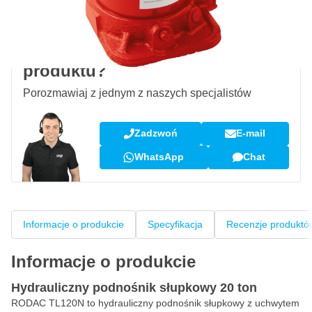
Opinie klientów:
4,58/5
(7 096 recenzji)
Pytanie dotyczące tego
produktu?
Porozmawiaj z jednym z naszych specjalistów
Zadzwoń
E-mail
WhatsApp
Chat
Informacje o produkcie
Specyfikacja
Recenzje produktó
Informacje o produkcie
Hydrauliczny podnośnik słupkowy 20 ton
RODAC TL120N to hydrauliczny podnośnik słupkowy z uchwytem