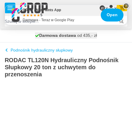
Przejdź do treści
×
zł
CROP - NonPaints App
Open
5
Darmowa - Teraz w Google Play
Darmowa dostawa
100 dni
wysyłka dzisiaj
od 435,- zł
Podnośnik hydrauliczny słupkowy
RODAC TL120N Hydrauliczny Podnośnik
Słupkowy 20 ton z uchwytem do
przenoszenia