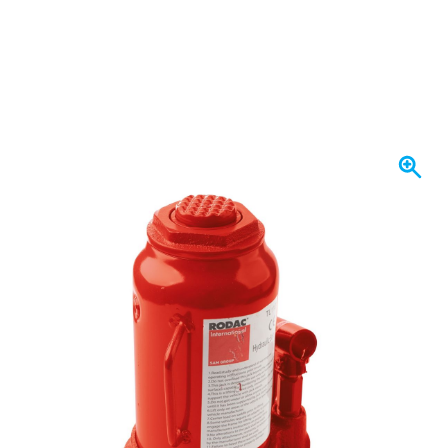
W magazynie
498,
zł
77
Z VAT
Ilość
Dodaj do koszyka
Zamów przed 23:59,
wysyłka dzisiaj
Darmowa dostawa
od 435,- zł
100 dni
na zwrot i wymianę