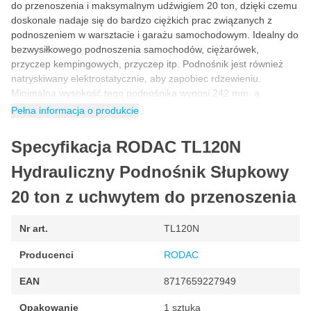
do przenoszenia i maksymalnym udźwigiem 20 ton, dzięki czemu
doskonale nadaje się do bardzo ciężkich prac związanych z
podnoszeniem w warsztacie i garażu samochodowym. Idealny do
bezwysiłkowego podnoszenia samochodów, ciężarówek,
przyczep kempingowych, przyczep itp. Podnośnik jest również
natryskiwany elektrostatycznie, aby zapobiec rdzewieniu.
Minimalna wysokość tego podnośnika wynosi 242 mm, a
maksymalna 452 mm.
Pełna informacja o produkcie
Proste i szybkie podnoszenie pojazdów lub elementów
Specyfikacja RODAC TL120N
o wadze poniżej 20 ton
Ten hydrauliczny podnośnik słupkowy jest wyposażony w zawór
Hydrauliczny Podnośnik Słupkowy
nadciśnieniowy. Zawór nadciśnieniowy zapobiega przeciążeniu.
Dzięki temu podnoszenie pojazdu jest zawsze bezpieczne.
20 ton z uchwytem do przenoszenia
Podczas podnoszenia pojazdów lub elementów roboczych
zawsze zalecamy podparcie podnoszonego obiektu za pomocą
Nr art.
TL120N
stojaka na oś. Podnośnik garnkowy służy wyłącznie do
podnoszenia, a podnośnik osiowy do podparcia. Podnośnik
Producenci
RODAC
hydrauliczny RODAC jest wyposażony w drążek pompy, który
służy do podnoszenia hydraulicznego podnośnika
EAN
8717659227949
hydraulicznego. Pręt należy zamocować w wyznaczonym
miejscu, a następnie pompować w górę i w dół, a wysięgnik
Opakowanie
1 sztuka