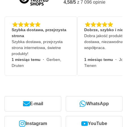
4,58/5
z
7 096
opinie
Szybka dostawa, przejrzysta
Dobrze, szybko i nie
strona
Dobra jakość produktów
Szybka dostawa, przejrzysta
dostawa, niezawodna
strona internetowa, świetne
współpraca.
produkty!
1 miesiąc temu
·
Gerben,
1 miesiąc temu
·
John
Druten
Tienen
E-mail
WhatsApp
Instagram
YouTube