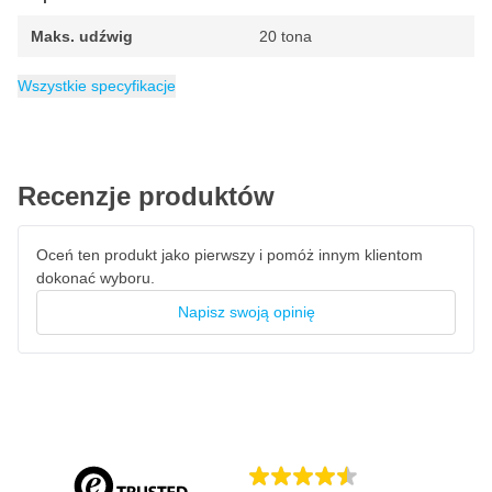
podnośnika zacznie się podnosić.
Maks. udźwig
20 tona
Charakterystyka RODAC TL120N Podnośnik
Słupkowy
Minimalna wysokość
Waga
Maksymalna wysokość
Kategoria
10.8 kg
Podnośnik hydrauliczny słupkowy
242 mm
452 mm
Wszystkie specyfikacje
Udźwig: 20000 kg
Tłok udarowy: 150 mm
Śruba przedłużająca: 60 mm
Recenzje produktów
Min. wysokość: 242 mm
Długość: 152 mm
Oceń ten produkt jako pierwszy i pomóż innym klientom
Szerokość: 144 mm
dokonać wyboru.
Wysokość: 242 mm
Napisz swoją opinię