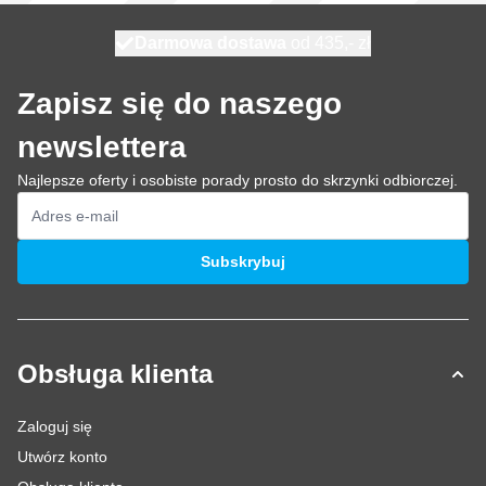
Darmowa dostawa
100 dni
wysyłka dzisiaj
od 435,- zł
Zapisz się do naszego
newslettera
Najlepsze oferty i osobiste porady prosto do skrzynki odbiorczej.
Adres e-mail
Subskrybuj
Obsługa klienta
Zaloguj się
Utwórz konto