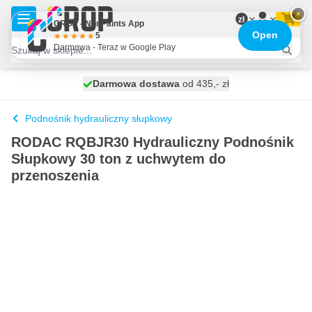
Przejdź do treści
×
zł
CROP - NonPaints App
Open
5
Darmowa - Teraz w Google Play
Darmowa dostawa
100 dni
wysyłka jutro
od 435,- zł
Podnośnik hydrauliczny słupkowy
RODAC RQBJR30 Hydrauliczny Podnośnik
Słupkowy 30 ton z uchwytem do
przenoszenia