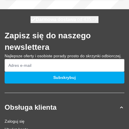
Darmowa dostawa
100 dni
wysyłka jutro
od 435,- zł
Zapisz się do naszego
newslettera
Najlepsze oferty i osobiste porady prosto do skrzynki odbiorczej.
Adres e-mail
Subskrybuj
Obsługa klienta
Zaloguj się