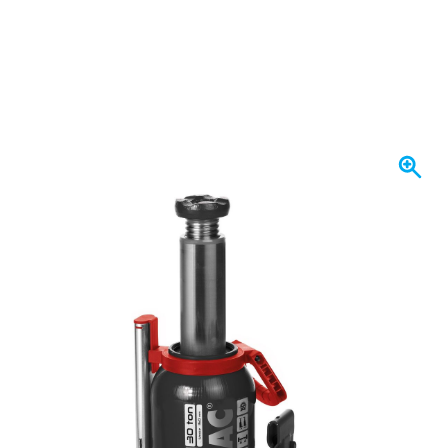
W magazynie
1455,
zł
07
Z VAT
Ilość
Dodaj do koszyka
Zamów przed 23:59,
wysyłka jutro
Darmowa dostawa
od 435,- zł
100 dni
na zwrot i wymianę