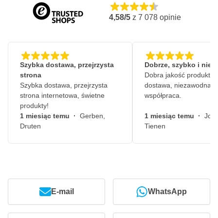
4,58/5
z
7 078
opinie
Szybka dostawa, przejrzysta
Dobrze, szybko i nie
strona
Dobra jakość produktów
Szybka dostawa, przejrzysta
dostawa, niezawodna
strona internetowa, świetne
współpraca.
produkty!
1 miesiąc temu
·
Gerben,
1 miesiąc temu
·
John
Druten
Tienen
E-mail
WhatsApp