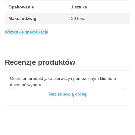
Min. wysokość: 242 mm
Opakowanie
1 sztuka
Maks. Wysokość: 467 mm
Maks. udźwig
30 tona
Długość: 196 mm
Minimalna wysokość
Waga
Maksymalna wysokość
Kategoria
15.5 kg
Podnośnik hydrauliczny słupkowy
242 mm
467 mm
Szerokość: 144 mm
Wszystkie specyfikacje
Podnośnik hydrauliczny RODAC RQBJR30 jest objęty 2-letnią
gwarancją.
Recenzje produktów
Oceń ten produkt jako pierwszy i pomóż innym klientom
dokonać wyboru.
Napisz swoją opinię