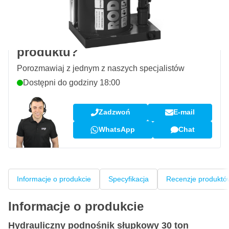
Opinie klientów:
4,58/5
(7 078 recenzji)
Pytanie dotyczące tego
produktu?
Porozmawiaj z jednym z naszych specjalistów
Dostępni do godziny 18:00
Zadzwoń
E-mail
WhatsApp
Chat
Informacje o produkcie
Specyfikacja
Recenzje produktó
Informacje o produkcie
Hydrauliczny podnośnik słupkowy 30 ton