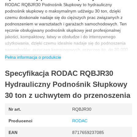
RODAC RQBJR30 Podnośnik Słupkowy to hydrauliczny
podnośnik słupkowy o maksymalnym udźwigu 30 ton, dzięki
czemu doskonale nadaje się do cięższych prac związanych z
podnoszeniem w warsztatach i garażach samochodowych. Ten
ręcznie obsługiwany podnośnik słupkowy jest profesjonalnej
jakości, kompaktowy, łatwy w obsłudze i do intensywnego
użytkowania, dzięki czemu idealnie nadaje się do podnoszenia
samochodów, przyczep kempingowych, przyczep itp. do 30 000
kg. Minimalna wysokość tego podnośnika wynosi 242 mm, a
Pełna informacja o produkcie
maksymalna 467 mm.
Specyfikacja RODAC RQBJR30
Charakterystyka RODAC RQBJR30 Podnośnik
Słupkowy
Hydrauliczny Podnośnik Słupkowy
Spawana obudowa zapewniająca wysoką trwałość i
30 ton z uchwytem do przenoszenia
wodoszczelność
Łatwy w użyciu
Nr art.
RQBJR30
Duża płyta podstawy
Producenci
RODAC
Tłok uderzeniowy: 150 mm
Śruba przedłużająca: 75 mm
EAN
8717659237085