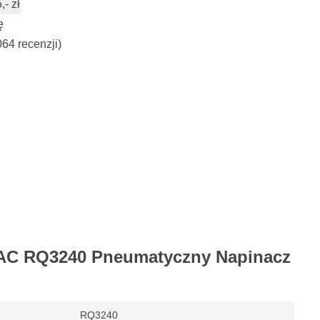
- zł
ę
064 recenzji)
AC RQ3240 Pneumatyczny Napinacz
RQ3240