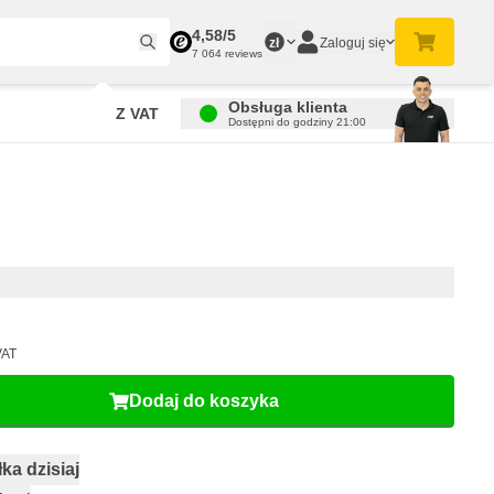
4,58/5
Zaloguj się
zł
7 064 reviews
Obsługa klienta
Z VAT
Dostępni do godziny 21:00
VAT
Dodaj do koszyka
ka dzisiaj