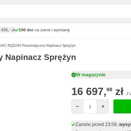
435,- zł
100 dni
na zwrot i wymianę
AC RQ3240 Pneumatyczny Napinacz Sprężyn
 Napinacz Sprężyn
W magazynie
16 697,
zł
98
Z 
Ilość
Zamów przed 23:59,
wysył