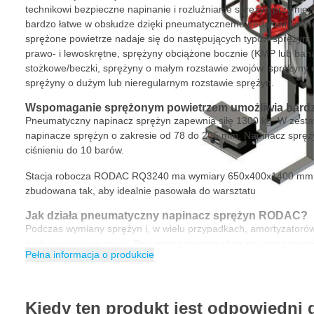
technikowi bezpieczne napinanie i rozluźnianie sprężyn przy niew
bardzo łatwe w obsłudze dzięki pneumatycznemu pedałowi nożn
sprężone powietrze nadaje się do następujących typów sprężyn:
prawo- i lewoskrętne, sprężyny obciążone bocznie (KMP lub ban
stożkowe/beczki, sprężyny o małym rozstawie zwojów, sprężyny o
sprężyny o dużym lub nieregularnym rozstawie sprężyn.
Wspomaganie sprężonym powietrzem umożliwia bard
Pneumatyczny napinacz sprężyn zapewnia siłę 1300 kg. W zesta
napinacze sprężyn o zakresie od 78 do 205 mm. Napinacz spręży
ciśnieniu do 10 barów.
Stacja robocza RODAC RQ3240 ma wymiary 650x400x1400 mm i 
zbudowana tak, aby idealnie pasowała do warsztatu
Jak działa pneumatyczny napinacz sprężyn RODAC?
Podczas wymiany sprężyn i, w wielu przypadkach, amortyzatoró
podczas procesu pracy. Ponieważ sprężyny stają się coraz mocn
Pełna informacja o produkcie
samochodów dostawczych i 4x4, niektóre warsztaty nie mają wyst
aby odpowiednio skompresować sprężyny.
Bezpieczny montaż i demontaż amortyzatorów
Kiedy ten produkt jest odpowiedni 
Zdając sobie sprawę, że bezpieczeństwo i wydajność są prioryt