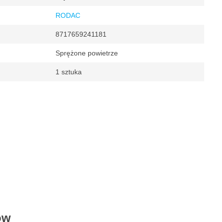
RODAC
8717659241181
Sprężone powietrze
1 sztuka
wa
ów