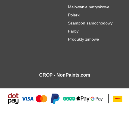
Malowanie natryskowe
Polerki
Szampon samochodowy
Farby
Produkty zimowe
CROP - NonPaints.com
cz Sprężyn
16 697,