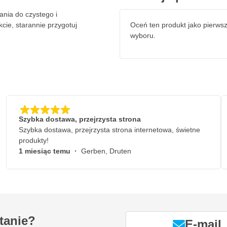
tórą można łatwo podłączyć do
ania do czystego i
cie, starannie przygotuj
Oceń ten produkt jako pierws
wyboru.
jest bardzo łatwa. Jednostka ta
 1300 kg przy zasilaniu
roboczy 440 mm, a dwa talerze
 wszystko to jest odpowiednie
eczeństwa
Szybka dostawa, przejrzysta strona
Szybka dostawa, przejrzysta strona internetowa, świetne
cję i zapewnia dodatkową
produkty!
przed uruchomieniem sprężarki
1 miesiąc temu
·
Gerben, Druten
a klatki ochronnej umożliwia
głości
tanie?
E-mail