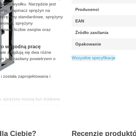
ielkim wysiłku. Narzędzie jest
Producenci
emu. Napinacz sprężyn na
 sprężyny standardowe, sprężyny
EAN
anowe), sprężyny
 małej liczbie zwojów oraz
Źródło zasilania
Opakowanie
zo wygodną pracę
wie znajdują się dwa różne
Kategoria
Prasa warsztato
Wszystkie specyfikacje
n jest zasilany powietrzem o
została zaprojektowana i
w, sprężyny muszą być ściskane
iejsze, szczególnie w przypadku
arczającego ciśnienia powietrza,
dla Ciebie?
Recenzje produkt
etami w warsztacie, RODAC