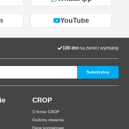
m
YouTube
100 dni
na zwrot i wymianę
Subskrybuj
ie
CROP
O firmie CROP
Godziny otwarcia
Dane kontaktowe