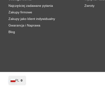
Najczęściej zadawane pytania
Zwroty
Zakupy firmowe
Zakupy jako klient indywidualny
Gwarancja i Naprawa
Blog
Język
PL
RODAC RQ3240 Pneumatyczny Napina
W magazynie