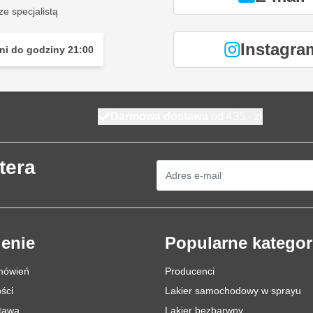
ze specjalistą
go montażu amortyzatorów w
Instagra
ni do godziny 21:00
ytkowych
Darmowa dostawa
od 435,- zł
a (6 do 10 barów)
tera
Adres e-mail
205 mm)
enie
Popularne kategor
mówień
Producenci
ści
Lakier samochodowy w sprayu
stawa
Lakier bezbarwny