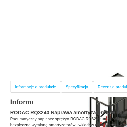
Informacje o produkcie
Specyfikacja
Recenzje produ
Informacje o produkcie
RODAC RQ3240 Naprawa amortyzatorów w miej
Pneumatyczny napinacz sprężyn RODAC RQ3240 umożliwia szyb
bezpieczną wymianę amortyzatorów i wkładów amortyzatorów bez