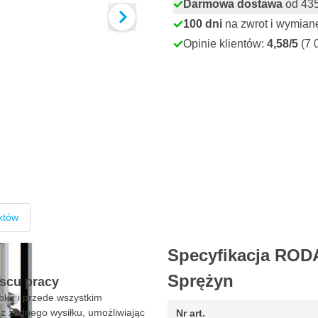
Darmowa dostawa
od 435,
100 dni
na zwrot i wymian
Opinie klientów:
4,58/5
(7 
któw
Specyfikacja ROD
Sprężyn
scu pracy
ką i przede wszystkim
 żadnego wysiłku, umożliwiając
Nr art.