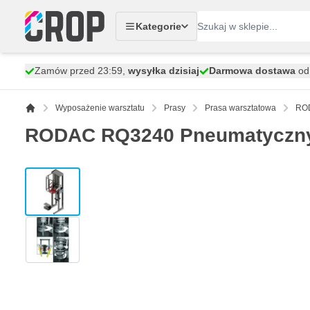
Przejdź do treści
Kategorie
Zamów przed 23:59,
wysyłka dzisiaj
Darmowa dostawa
od 
Wyposażenie warsztatu
Prasy
Prasa warsztatowa
ROD
RODAC RQ3240 Pneumatyczny
View larger image
View larger image