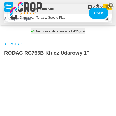
Przejdź do treści
×
zł
CROP - NonPaints App
Open
5
Darmowa - Teraz w Google Play
Darmowa dostawa
100 dni
wysyłka dzisiaj
od 435,- zł
RODAC
RODAC RC765B Klucz Udarowy 1"