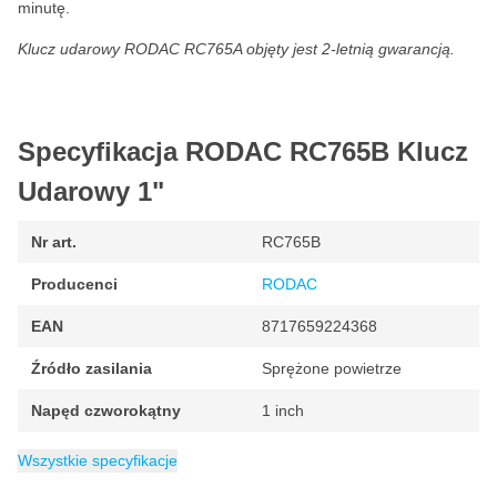
minutę.
Klucz udarowy RODAC RC765A objęty jest 2-letnią gwarancją.
Specyfikacja RODAC RC765B Klucz
Udarowy 1"
Nr art.
RC765B
Producenci
RODAC
EAN
8717659224368
Źródło zasilania
Sprężone powietrze
Napęd czworokątny
1 inch
Opakowanie
Waga
Zużycie powietrza
Minimalna prędkość obrotowa
Maksymalna prędkość
Kategoria
6.9 kg
Klucze udarowe
1 sztuka
380 litrów na minutę
4800 rpm
4800 rpm
Wszystkie specyfikacje