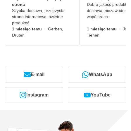
strona
Dobra jakość produktów
Szybka dostawa, przejrzysta
dostawa, niezawodna
strona internetowa, świetne
współpraca.
produkty!
1 miesiąc temu
·
Gerben,
1 miesiąc temu
·
John
Druten
Tienen
E-mail
WhatsApp
Instagram
YouTube