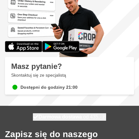
Masz pytanie?
Skontaktuj się ze specjalistą
Dostępni do godziny 21:00
Darmowa dostawa
100 dni
wysyłka dzisiaj
od 435,- zł
Zapisz się do naszego