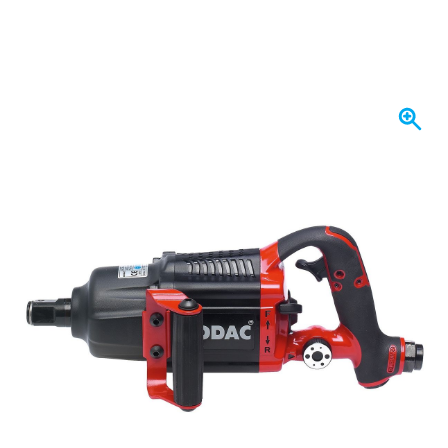
W magazynie
3750,
zł
15
Z VAT
Ilość
Dodaj do koszyka
Zamów przed 23:59,
wysyłka dzisiaj
Darmowa dostawa
od 435,- zł
100 dni
na zwrot i wymianę
Opinie klientów:
4,58/5
(7 072 recenzji)