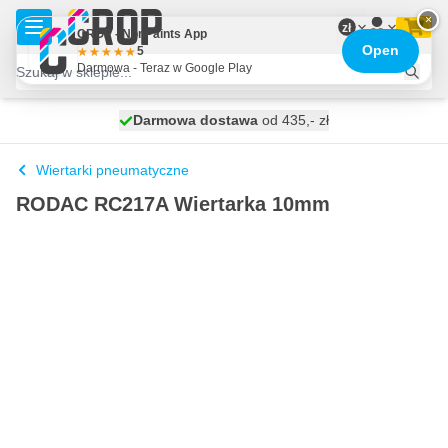
Przejdź do treści
×
zł
CROP - NonPaints App
Open
5
Darmowa - Teraz w Google Play
Darmowa dostawa
100 dni
wysyłka dzisiaj
od 435,- zł
Wiertarki pneumatyczne
RODAC RC217A Wiertarka 10mm