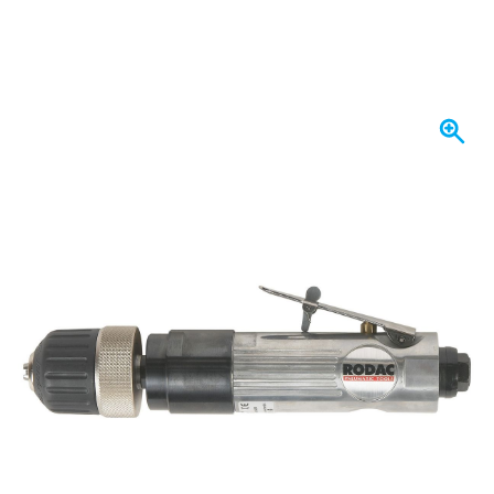
W magazynie
746,
zł
02
Z VAT
Ilość
Dodaj do koszyka
Zamów przed 23:59,
wysyłka dzisiaj
Darmowa dostawa
od 435,- zł
100 dni
na zwrot i wymianę
Opinie klientów:
4,58/5
(7 055 recenzji)