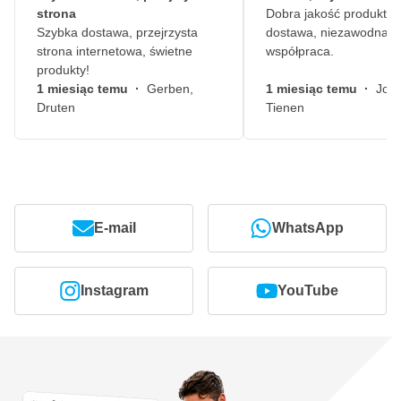
strona
Dobra jakość produktów
Szybka dostawa, przejrzysta
dostawa, niezawodna
strona internetowa, świetne
współpraca.
produkty!
1 miesiąc temu
·
Gerben,
1 miesiąc temu
·
John
Druten
Tienen
E-mail
WhatsApp
Instagram
YouTube