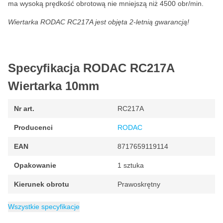
ma wysoką prędkość obrotową nie mniejszą niż 4500 obr/min.
Wiertarka RODAC RC217A jest objęta 2-letnią gwarancją!
Specyfikacja RODAC RC217A
Wiertarka 10mm
Nr art.
RC217A
Producenci
RODAC
EAN
8717659119114
Opakowanie
1 sztuka
Kierunek obrotu
Prawoskrętny
Zużycie powietrza
Uchwyt wiertarski
Minimalna prędkość obrotowa
Waga
Maksymalna prędkość
Kategoria
0.9 kg
Wiertarki
10 mm
190 litrów na minutę
4500 obr./min
4500 obr./min
Wszystkie specyfikacje