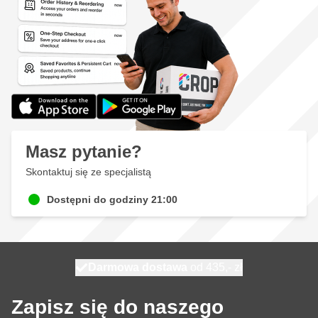
Masz pytanie?
Skontaktuj się ze specjalistą
Dostępni do godziny 21:00
Darmowa dostawa
100 dni
wysyłka dzisiaj
od 435,- zł
Zapisz się do naszego