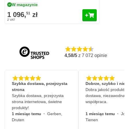
W magazynie
1 096,
zł
51
4,58/5
z
7 072
opinie
Szybka dostawa, przejrzysta
Dobrze, szybko i nie
strona
Dobra jakość produktów
Szybka dostawa, przejrzysta
dostawa, niezawodna
strona internetowa, świetne
współpraca.
produkty!
1 miesiąc temu
·
Gerben,
1 miesiąc temu
·
John
Druten
Tienen