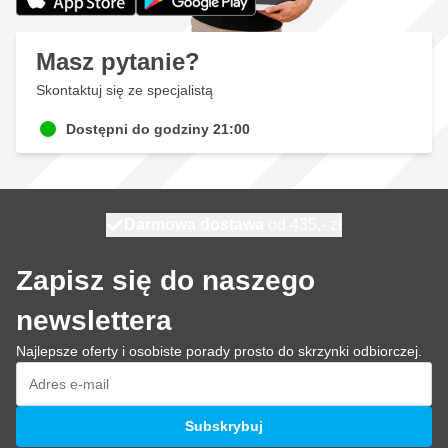
Masz pytanie?
Skontaktuj się ze specjalistą
Dostępni do godziny 21:00
Darmowa dostawa
100 dni
wysyłka dzisiaj
od 435,- zł
Zapisz się do naszego
newslettera
Najlepsze oferty i osobiste porady prosto do skrzynki odbiorczej.
Adres e-mail
Subskrybuj