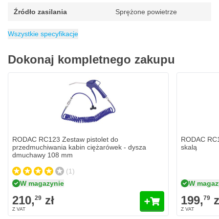
Źródło zasilania
Sprężone powietrze
Połączenie
Opakowanie
Waga
Kategoria
5 kg
Bęben na wąż do sprężonego powietrza
1/4 inch
1 sztuka
Wszystkie specyfikacje
Dokonaj kompletnego zakupu
RODAC RC123 Zestaw pistolet do
RODAC RC11
przedmuchiwania kabin ciężarówek - dysza
skalą
dmuchawy 108 mm
(1)
W magazynie
W magaz
210,
zł
199,
z
29
79