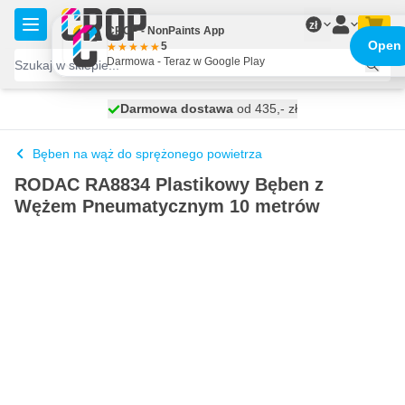
Przejdź do treści
zł
CROP - NonPaints App
Open
5
Darmowa - Teraz w Google Play
Darmowa dostawa
100 dni
wysyłka dzisiaj
od 435,- zł
Bęben na wąż do sprężonego powietrza
RODAC RA8834 Plastikowy Bęben z
Wężem Pneumatycznym 10 metrów