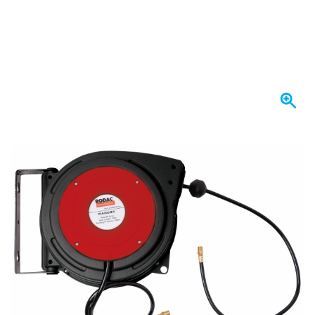
W magazynie
796,
zł
09
Z VAT
Ilość
Dodaj do koszyka
Zamów przed 23:59,
wysyłka dzisiaj
Darmowa dostawa
od 435,- zł
100 dni
na zwrot i wymianę
Opinie klientów:
4,58/5
(7 072 recenzji)