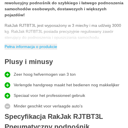
rewolucyjny podnośnik do szybkiego i łatwego podnoszenia
samochodów osobowych, dostawczych i większych
pojazdów!
RakJak RJTBT3L jest wyposażony w 3 miechy i ma udźwig 3000
kg. RakJak RJTBT3L posiada precyzyjnie regulowany zawór
sterujący do podnoszenia i opuszczania samochodu.
Pełna informacja o produkcie
Pneumatyczny podnośnik samochodowy RakJak RJTBT3L jest
niezbędnym osprzętem dla sądów podwoziowych, maszyn do
osiowania służb ratowniczych i warsztatów blacharskich. Każdy
Plusy i minusy
podnośnik RakJak jest kompaktowy, mocny, superszybki w użyciu
i praktycznie bezobsługowy.
Zeer hoog hefvermogen van 3 ton
W gumowym miechu zamontowany jest stalowy stabilizator, który
Verlengde handgreep maakt het bedienen nog makkelijker
zapewnia ruch podnoszenia. Specjalnie ukształtowana, obrotowa
podkładka wlotowa zapewnia, że krawędź progu, wspornik
Speciaal voor het professioneel gebruik
podnośnika lub koniec profilu są bezpiecznie dopasowane, dzięki
Minder geschikt voor verlaagde auto's
czemu samochód nie ślizga się podczas podnoszenia. RakJak to
wysokiej jakości produkt, który jest praktycznie niezbędny w
Specyfikacja RakJak RJTBT3L
warsztacie!
Pneumatyczny podnośnik