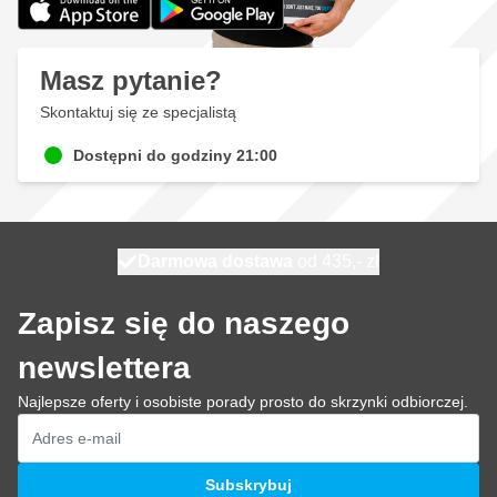
Masz pytanie?
Skontaktuj się ze specjalistą
Dostępni do godziny 21:00
Darmowa dostawa
100 dni
wysyłka dzisiaj
od 435,- zł
Zapisz się do naszego
newslettera
Najlepsze oferty i osobiste porady prosto do skrzynki odbiorczej.
Adres e-mail
Subskrybuj