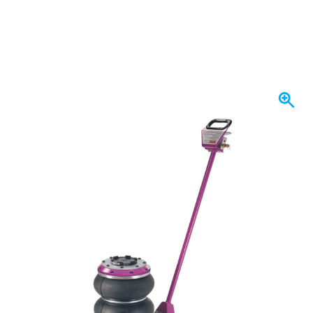
W magazynie
7903,
zł
81
Z VAT
Ilość
Dodaj do koszyka
Zamów przed 23:59,
wysyłka dzisiaj
Darmowa dostawa
od 435,- zł
100 dni
na zwrot i wymianę
Opinie klientów:
4,58/5
(7 055 recenzji)