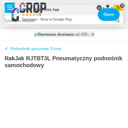
Przejdź do treści
×
zł
CROP - NonPaints App
Open
5
Darmowa - Teraz w Google Play
Darmowa dostawa
100 dni
wysyłka dzisiaj
od 435,- zł
Podnośniki garażowe 3-tony
RakJak RJTBT3L Pneumatyczny podnośnik
samochodowy