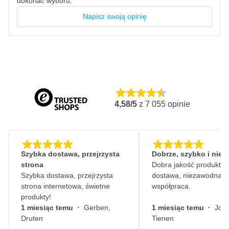
dokonać wyboru.
Napisz swoją opinię
4,58/5
z
7 055
opinie
Szybka dostawa, przejrzysta
Dobrze, szybko i nie
strona
Dobra jakość produktów
Szybka dostawa, przejrzysta
dostawa, niezawodna
strona internetowa, świetne
współpraca.
produkty!
1 miesiąc temu
·
Gerben,
1 miesiąc temu
·
John
Druten
Tienen